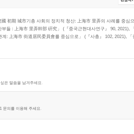
관심작가
 初期 城市기층 사회의 정치적 청산: 上海市 里弄의 사례를 중심으로
간부들 : 上海市 里弄幹部 硏究」 (『중국근현대사연구』 90, 2021), 
뤼전위(呂振羽)의 민족사 연구를 중심으로
계: 上海市 街道居民委員會를 중심으로」 (『사총』 102, 2021),
 싶은 말씀을 남겨주세요.
리고 마르크스-레닌주의 요소
1 문의를 이용해 주세요.
 요소