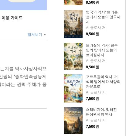
8,500
원
영국의 역사: 브리튼
섬에서 오늘의 영국까
ok 이용 가이드
지
AI 글로사 저
8,500
원
펼쳐보기
브라질의 역사: 원주
민의 땅에서 오늘의
브라질까지
AI 글로사 저
8,500
원
모했는지를 역사사상사적으
시진핑의 ‘중화민족공동체
포르투갈의 역사: 거
석의 땅에서 대서양의
당이라는 권력 주체가 중
관문으로
AI 글로사 저
7,500
원
스리비자야: 잊혀진
해상왕국의 역사
AI 글로사 저
7,500
원