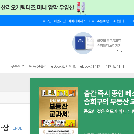
로그인
회원가입
마이페이지
카트
주문/배송
고객센터
Gl
쿠폰받기
단독선출간
eBook필기방법
eBook리더기
디지털머니
사상
[ EPUB ]