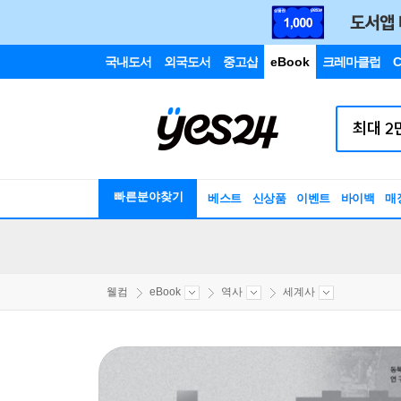
국내도서
외국도서
중고샵
eBook
크레마클럽
C
빠른분야찾기
베스트
신상품
이벤트
바이백
매
웰컴
eBook
역사
세계사