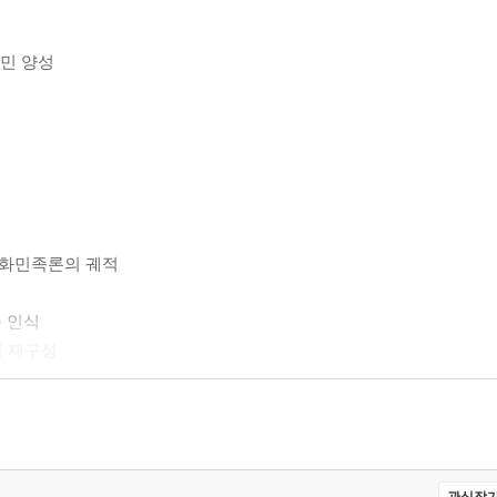
공민 양성
 중화민족론의 궤적
족 인식
의 재구성
 사학연구와 가공된 민족주의