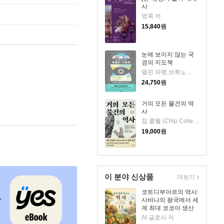
사
명욱 저
15,840
원
눈에 보이지 않는 국
경의 지도책
델핀 파팽,브뤼노 테르트레,세마르탱 라보르드 저/이수진 역
24,750
원
거의 모든 물건의 역
사
칩 콜웰 (Chip Colwell) 저김병화 역
19,000
원
이 분야 신상품
더보기
코트디부아르의 역사:
사바나의 왕국에서 세
계 최대 코코아 생산
국으로
AI 글로사 저