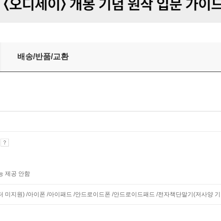
배송/반품/교환
기
능 제공 안함
니터 미지원) /아이폰 /아이패드 /안드로이드폰 /안드로이드패드 /전자책단말기(저사양 기기 