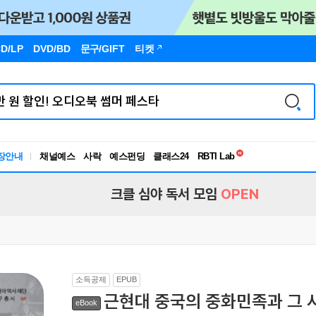
D/LP
DVD/BD
문구
/GIFT
티켓
독서유형검사
RBTI Lab
장안내
채널예스
사락
예스펀딩
클래스24
독서유형검사
크클 심야 독서 모임
OPEN
소득공제
EPUB
근현대 중국의 중화민족과 그 
eBook