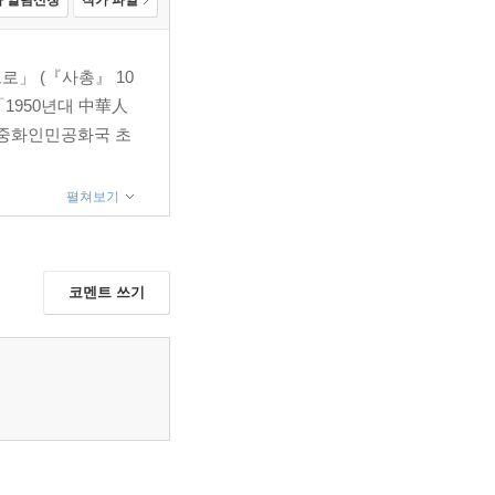
 알림신청
작가 파일
」 (『사총』 10
「1950년대 中華人
 「중화인민공화국 초
펼쳐보기
코멘트 쓰기