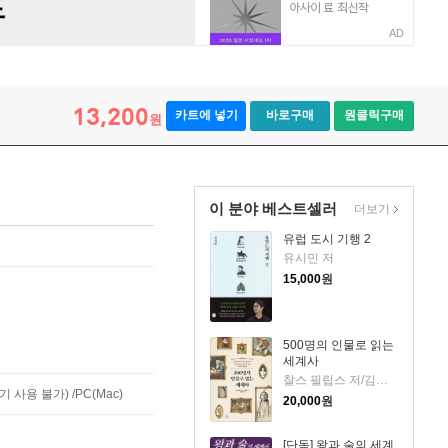
AD
13,200
카트에 넣기
바로구매
원클릭구매
원
이 분야 베스트셀러
더보기
유럽 도시 기행 2
유시민 저
15,000
원
500명의 인물로 읽는
세계사
찰스 필립스 저/김봉중 감수/임지연 역
사용 불가) /PC(Mac)
20,000
원
[단독] 왕과 술의 세계