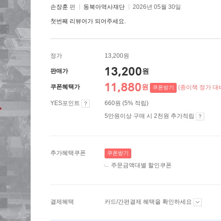
손장훈
편
동북아역사재단
2026년 05월 30일
첫번째 리뷰어가 되어주세요.
정가
13,200원
13,200
원
판매가
11,880
원
쿠폰혜택가
(종이책 정가 대비
쿠폰받기
YES포인트
660원 (5% 적립)
5만원이상 구매 시 2천원 추가적립
추가혜택쿠폰
쿠폰받기
주문금액대별 할인쿠폰
결제혜택
카드/간편결제 혜택을 확인하세요