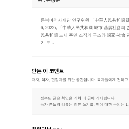
편 :
손장훈
Ⅲ. 『우공』의 사지·변강·민족 인식
Ⅳ. 맺음말
동북아역사재단 연구위원 「中華人民共和國 建國
6, 2022), 「中華人民共和國 城市 基層社會의 
4장 중국 마르크스주의 역사학의 민족담론 분석: 
民共和國 도시 주민 조직의 구조와 國家-社會 관
Ⅰ. 머리말
기 도...
Ⅱ. 마크르스주의 역사학자로의 전환과 학술활동
Ⅲ. 민족사 연구와 민족담론의 특징
Ⅳ. 맺음말
만든 이 코멘트
2부 중국공산당, 중화인민공화국 그리고 중화민족
저자, 역자, 편집자를 위한 공간입니다. 독자들에게 전하고
5장 중국공산당의 중화민족 수용: 계승과 단절, 그
Ⅰ. 서론
접수된 글은 확인을 거쳐 이 곳에 게재됩니다.
Ⅱ. 중화민족론과 중국공산당
독자 분들의 리뷰는 리뷰 쓰기를, 책에 대한 문의는 1:
Ⅲ. 중화민족대가정: 계승, 단절, 마르크스-레닌주의
Ⅳ. 결론