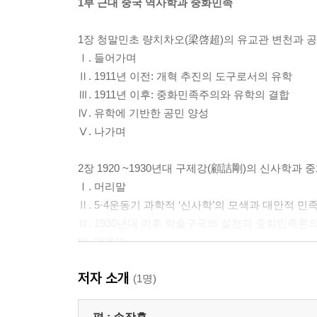
1부 근대 중국 역사학과 중화민족
1장 청말민초 량치차오(梁啓超)의 유교관 변천과 
Ⅰ. 들어가며
Ⅱ. 1911년 이전: 개혁 추진의 도구로서의 유학
Ⅲ. 1911년 이후: 중화민족주의와 유학의 결합
Ⅳ. 유학에 기반한 공민 양성
Ⅴ. 나가며
2장 1920 ~1930년대 구제강(顧詰剛)의 신사학과
Ⅰ. 머리말
Ⅱ. 5·4운동기 과학적 ‘신사학’의 모색과 대안적 민
Ⅲ. 1930년대 이후 학술구국의 실천과 중화민족론
Ⅳ. 맺음말
저자 소개
3장 항일전쟁기(1931~1945) 『우공(禹貢)』의
(1명)
Ⅰ. 머리말
Ⅱ. 우공학회와 『우공』의 등장