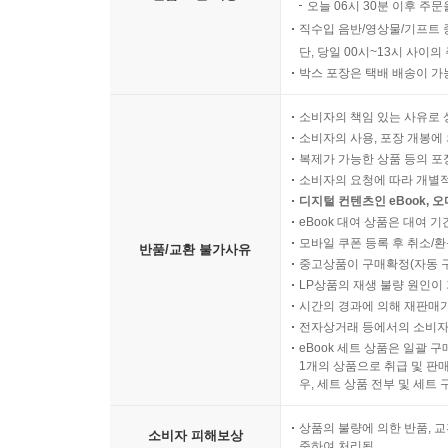
오늘 06시 30분 이후 주문
직수입 음반/영상물/기프트 
단, 당일 00시~13시 사이
박스 포장은 택배 배송이 가
소비자의 책임 있는 사유로 
소비자의 사용, 포장 개봉에 
복제가 가능한 상품 등의 포장을 
소비자의 요청에 따라 개별
디지털 컨텐츠인 eBook, 
eBook 대여 상품은 대여 기
모바일 쿠폰 등록 후 취소/환
반품/교환 불가사유
중고상품이 구매확정(자동 
LP상품의 재생 불량 원인이 기
시간의 경과에 의해 재판매가
전자상거래 등에서의 소비자
eBook 세트 상품은 일괄 
1개의 상품으로 취급 및 판매
우, 세트 상품 전부 및 세트
상품의 불량에 의한 반품, 교
소비자 피해보상
준하여 처리됨