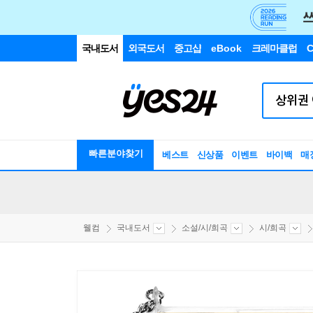
국내도서
외국도서
중고샵
eBook
크레마클럽
C
빠른분야찾기
베스트
신상품
이벤트
바이백
매
웰컴
국내도서
소설/시/희곡
시/희곡