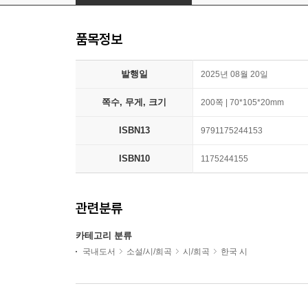
품목정보
발행일
2025년 08월 20일
쪽수, 무게, 크기
200쪽 | 70*105*20mm
ISBN13
9791175244153
ISBN10
1175244155
관련분류
카테고리 분류
국내도서
소설/시/희곡
시/희곡
한국 시