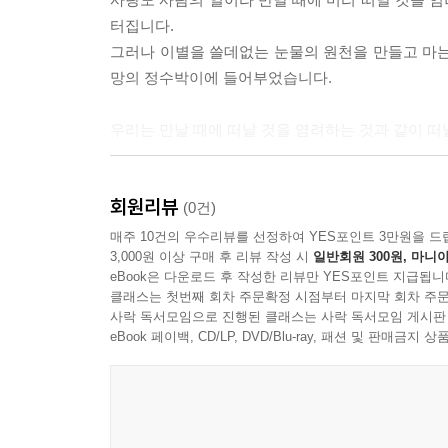
터집니다.
그러나 이별을 쓸데없는 눈물의 원천을 만들고 마는 
망의 정수박이에 들어부었습니다.
우리는 만날 때에 떠날 것을 염려하는 것과 같이 떠
아아 님은 갔지마는 나는 님을 보내지 아니하였습니
회원리뷰
제 곡조를 못이기는 사랑의 노래는 님의 침묵을 휩
(0건)
매주 10건의 우수리뷰를 선정하여 YES포인트 3만원을 드
--- p.8 「님의 침묵」중에서
3,000원 이상 구매 후 리뷰 작성 시
일반회원 300원, 마니아
eBook은 다운로드 후 작성한 리뷰만 YES포인트 지급됩니
클래스는 첫번째 회차 주문확정 시점부터 마지막 회차 주문
사락 독서모임으로 진행된 클래스는 사락 독서모임 게시판
eBook 페이백, CD/LP, DVD/Blu-ray, 패션 및 판매금