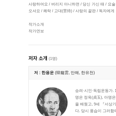
사랑하여요 / 버리지 아니하면 / 당신 가신 때 / 요술 /
오셔요 / 쾌락 / 고대(苦待) / 사랑의 끝판 / 독자에게
작가소개
작가연보
저자 소개
(1명)
저 :
한용운
(韓龍雲, 만해, 한유천)
승려·시인·독립운동가. 
명은 정옥(貞玉), 아명
을 배웠고, 9세 『서
다. 당시 풍습이 그러함