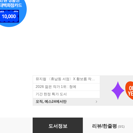
뮤지컬 〈휴남동 서점〉X 황보름 작가 북토크
2026 젊은 작가 1위 : 청예
기간 한정 특가 도서
오직, 예스24에서만
초판본 님의 침묵 미니미니 키링북
도서정보
리뷰/한줄평
(0/1)