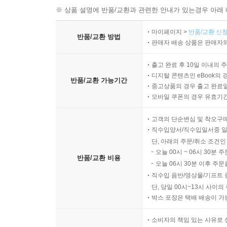
※ 상품 설명에 반품/교환과 관련한 안내가 있는경우 아래 
마이페이지 >
반품/교환 신청
반품/교환 방법
판매자 배송 상품은 판매자와
출고 완료 후 10일 이내의 
디지털 콘텐츠인 eBook의 
반품/교환 가능기간
중고상품의 경우 출고 완료일
모바일 쿠폰의 경우 유효기간(
고객의 단순변심 및 착오구
직수입양서/직수입일서중 일
단, 아래의 주문/취소 조건인
오늘 00시 ~ 06시 30분 
반품/교환 비용
오늘 06시 30분 이후 주문
직수입 음반/영상물/기프트 
단, 당일 00시~13시 사이
박스 포장은 택배 배송이 가
소비자의 책임 있는 사유로 