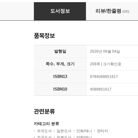
伴天連怪談 1
도서정보
리뷰/한줄평
(0/0)
품목정보
발행일
2026년 06월 04일
쪽수, 무게, 크기
208쪽 | 크기확인중
ISBN13
9784088851617
ISBN10
4088851617
관련분류
카테고리 분류
외국도서
일본도서
만화/애니
판타지
외국도서
일본도서
만화/애니