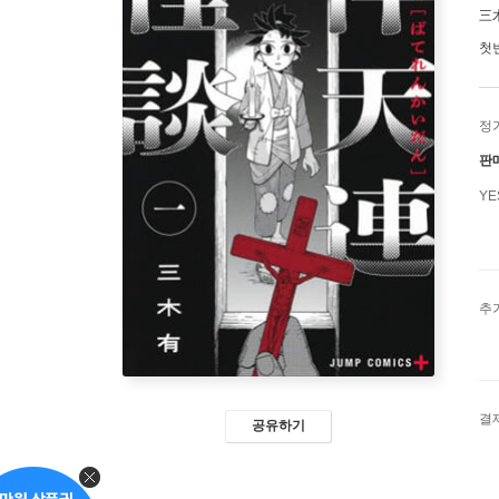
三
첫
정
판
Y
추
결
공유하기