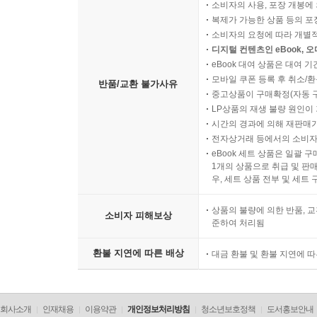
소비자의 사용, 포장 개봉에 
복제가 가능한 상품 등의 포장을 
소비자의 요청에 따라 개별
디지털 컨텐츠인 eBook, 
eBook 대여 상품은 대여 기
모바일 쿠폰 등록 후 취소/환
반품/교환 불가사유
중고상품이 구매확정(자동 
LP상품의 재생 불량 원인이 기
시간의 경과에 의해 재판매가
전자상거래 등에서의 소비자
eBook 세트 상품은 일괄 
1개의 상품으로 취급 및 판매
우, 세트 상품 전부 및 세트
상품의 불량에 의한 반품, 교
소비자 피해보상
준하여 처리됨
환불 지연에 따른 배상
대금 환불 및 환불 지연에 
회사소개
인재채용
이용약관
개인정보처리방침
청소년보호정책
도서홍보안내