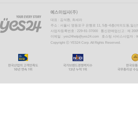
대표 : 김석환, 최세라
주소 : 서울시 영등포구 은행로 11, 5층~6층(여의도동,일신
사업자등록번호 : 229-81-37000 통신판매업신고 : 제 200
이메일 : yes24help@yes24.com 호스팅 서비스사업자 :
Copyright ⓒ YES24 Corp. All Rights Reserved.