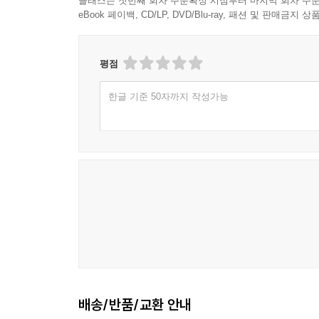
클래스는 첫번째 회차 주문확정 시점부터 마지막 회차 주문
eBook 페이백, CD/LP, DVD/Blu-ray, 패션 및 판매금
평점
한글 기준 50자까지 작성가능
배송/반품/교환 안내