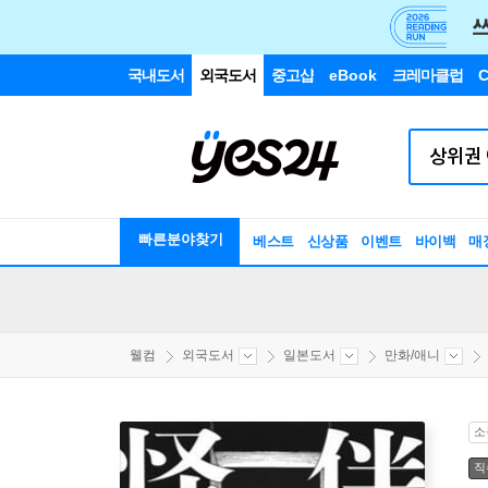
국내도서
외국도서
중고샵
eBook
크레마클럽
C
빠른분야찾기
베스트
신상품
이벤트
바이백
매
웰컴
외국도서
일본도서
만화/애니
소
직