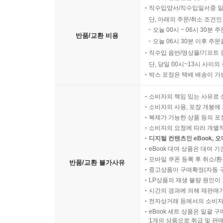
직수입양서/직수입일서중 일
단, 아래의 주문/취소 조건인
오늘 00시 ~ 06시 30분 
반품/교환 비용
오늘 06시 30분 이후 주문
직수입 음반/영상물/기프트 
단, 당일 00시~13시 사이
박스 포장은 택배 배송이 가
소비자의 책임 있는 사유로 
소비자의 사용, 포장 개봉에 
복제가 가능한 상품 등의 포장을 
소비자의 요청에 따라 개별
디지털 컨텐츠인 eBook, 
eBook 대여 상품은 대여 기
모바일 쿠폰 등록 후 취소/환
반품/교환 불가사유
중고상품이 구매확정(자동 
LP상품의 재생 불량 원인이 기
시간의 경과에 의해 재판매가
전자상거래 등에서의 소비자
eBook 세트 상품은 일괄 
1개의 상품으로 취급 및 판매