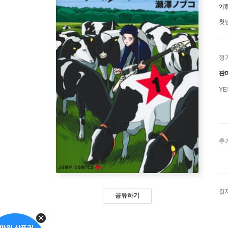
?
첫
정
판
Y
추
결
공유하기