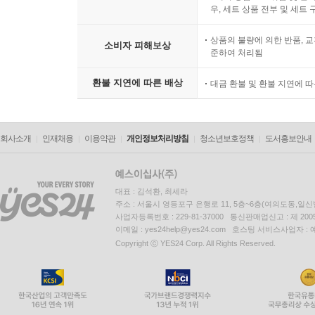
우, 세트 상품 전부 및 세트
상품의 불량에 의한 반품, 교
소비자 피해보상
준하여 처리됨
환불 지연에 따른 배상
대금 환불 및 환불 지연에 
회사소개
인재채용
이용약관
개인정보처리방침
청소년보호정책
도서홍보안내
대표 : 김석환, 최세라
주소 : 서울시 영등포구 은행로 11, 5층~6층(여의도동,일신
사업자등록번호 : 229-81-37000 통신판매업신고 : 제 200
이메일 : yes24help@yes24.com 호스팅 서비스사업자 :
Copyright ⓒ YES24 Corp. All Rights Reserved.