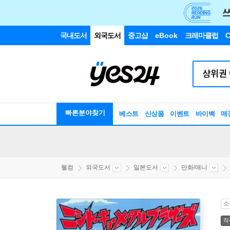
국내도서
외국도서
중고샵
eBook
크레마클럽
C
빠른분야찾기
베스트
신상품
이벤트
바이백
매
웰컴
외국도서
일본도서
만화/애니
소
직