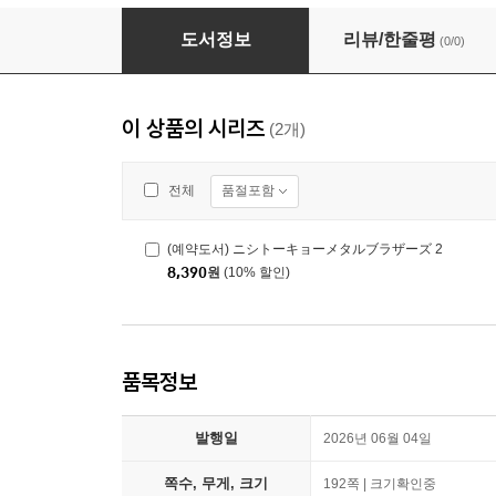
ニシトーキョーメタルブラザーズ 1
도서정보
리뷰/한줄평
(0/0)
이 상품의 시리즈
(2개)
품절포함
전체
(예약도서) ニシトーキョーメタルブラザーズ 2
8,390
원
(10% 할인)
품목정보
발행일
2026년 06월 04일
쪽수, 무게, 크기
192쪽 | 크기확인중