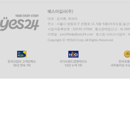
대표 : 김석환, 최세라
주소 : 서울시 영등포구 은행로 11, 5층~6층(여의도동,일신
사업자등록번호 : 229-81-37000 통신판매업신고 : 제 200
이메일 : yes24help@yes24.com 호스팅 서비스사업자 :
Copyright ⓒ YES24 Corp. All Rights Reserved.