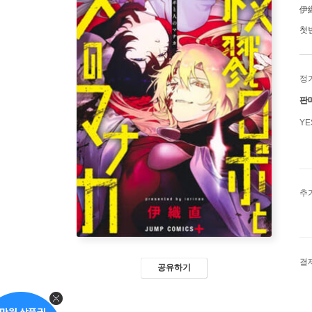
伊
첫
정
판
Y
추
결
공유하기