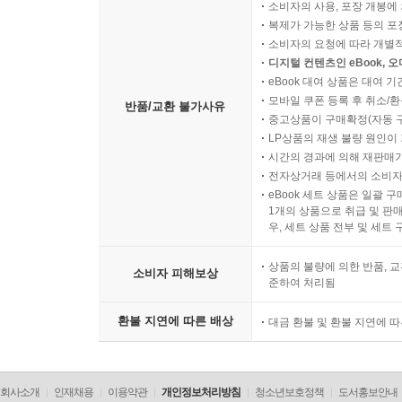
소비자의 사용, 포장 개봉에 
복제가 가능한 상품 등의 포장을 
소비자의 요청에 따라 개별
디지털 컨텐츠인 eBook, 
eBook 대여 상품은 대여 기
모바일 쿠폰 등록 후 취소/환
반품/교환 불가사유
중고상품이 구매확정(자동 
LP상품의 재생 불량 원인이 기
시간의 경과에 의해 재판매가
전자상거래 등에서의 소비자
eBook 세트 상품은 일괄 
1개의 상품으로 취급 및 판매
우, 세트 상품 전부 및 세트
상품의 불량에 의한 반품, 교
소비자 피해보상
준하여 처리됨
환불 지연에 따른 배상
대금 환불 및 환불 지연에 
회사소개
인재채용
이용약관
개인정보처리방침
청소년보호정책
도서홍보안내