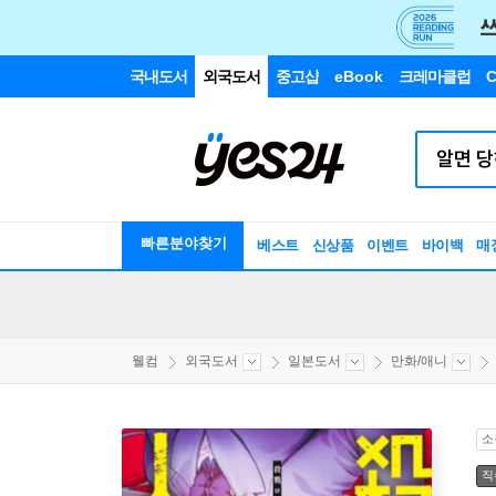
국내도서
외국도서
중고샵
eBook
크레마클럽
C
빠른분야찾기
베스트
신상품
이벤트
바이백
매
웰컴
외국도서
일본도서
만화/애니
소
직