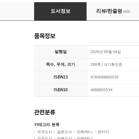
殺戮ロボと人のマナカ
도서정보
리뷰/한줄평
(0/0)
품목정보
발행일
2026년 06월 04일
쪽수, 무게, 크기
288쪽 | 크기확인중
ISBN13
9784088850535
ISBN10
408885053X
관련분류
카테고리 분류
외국도서
일본도서
만화/애니
판타지
외국도서
일본도서
만화/애니