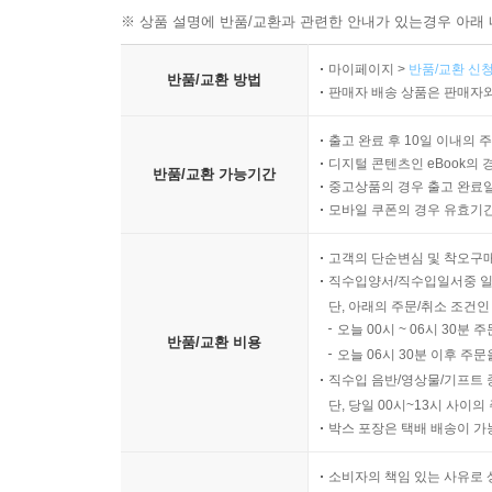
※ 상품 설명에 반품/교환과 관련한 안내가 있는경우 아래 
마이페이지 >
반품/교환 신청
반품/교환 방법
판매자 배송 상품은 판매자와
출고 완료 후 10일 이내의 
디지털 콘텐츠인 eBook의 
반품/교환 가능기간
중고상품의 경우 출고 완료일
모바일 쿠폰의 경우 유효기간(
고객의 단순변심 및 착오구
직수입양서/직수입일서중 일
단, 아래의 주문/취소 조건인
오늘 00시 ~ 06시 30분 
반품/교환 비용
오늘 06시 30분 이후 주문
직수입 음반/영상물/기프트 
단, 당일 00시~13시 사이
박스 포장은 택배 배송이 가
소비자의 책임 있는 사유로 