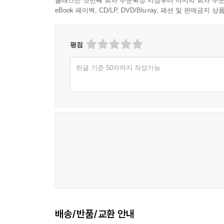
클래스는 첫번째 회차 주문확정 시점부터 마지막 회차 주문
eBook 페이백, CD/LP, DVD/Blu-ray, 패션 및 판매금
평점
한글 기준 50자까지 작성가능
배송/반품/교환 안내