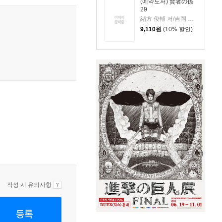
(예약도서) 賢者の孫
29
緖方 俊輔 저/吉岡 剛 원작
9,110
원
(10% 할인)
작성 시 유의사항
등록