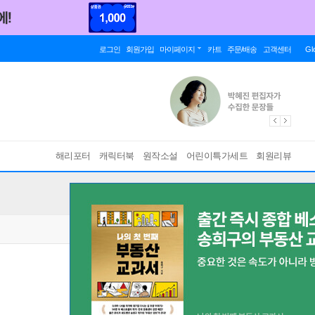
로그인
회원가입
마이페이지
카트
주문/배송
고객센터
Gl
해리포터
캐릭터북
원작소설
어린이특가세트
회원리뷰