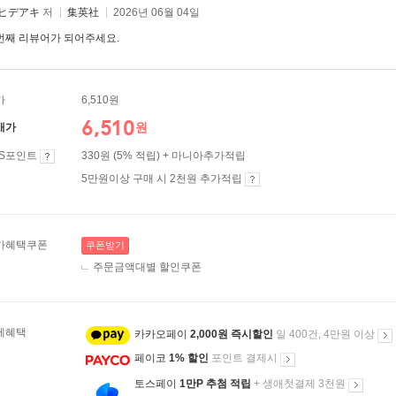
 ヒデアキ
저
集英社
2026년 06월 04일
번째 리뷰어가 되어주세요.
가
6,510원
6,510
원
매가
ES포인트
330원 (5% 적립) + 마니아추가적립
5만원이상 구매 시 2천원 추가적립
가혜택쿠폰
쿠폰받기
주문금액대별 할인쿠폰
제혜택
카카오페이
2,000원 즉시할인
일 400건, 4만원 이상
페이코
1% 할인
포인트 결제시
토스페이
1만P 추첨 적립
+ 생애첫결제 3천원