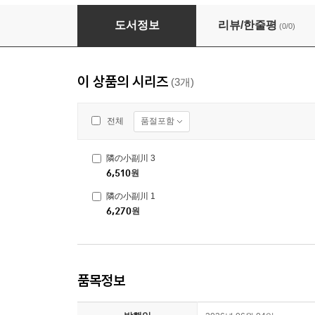
隣の小副川 2
도서정보
리뷰/한줄평
(0/0)
이 상품의 시리즈
(3개)
품절포함
전체
隣の小副川 3
6,510
원
隣の小副川 1
6,270
원
품목정보