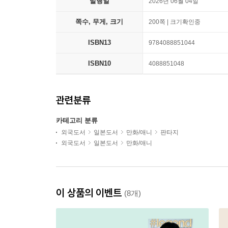
발행일
2026년 06월 04일
쪽수, 무게, 크기
200쪽 | 크기확인중
ISBN13
9784088851044
ISBN10
4088851048
관련분류
카테고리 분류
외국도서
일본도서
만화/애니
판타지
외국도서
일본도서
만화/애니
이 상품의 이벤트
(8개)