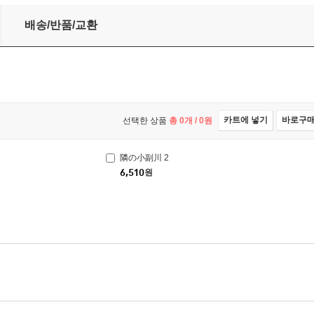
배송/반품/교환
카트에 넣기
바로구
선택한 상품
총
0
개 /
0
원
隣の小副川 2
6,510
원