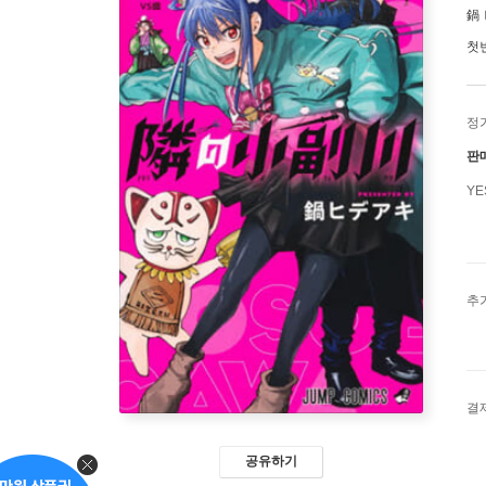
鍋
첫
정
판
Y
추
결
공유하기