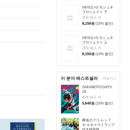
(예약도서) モシュネ
プロジェクト 下
冴豆 祐人 저
8,150
원
(10% 할인)
(예약도서) モシュネ
プロジェクト 上
冴豆 祐人 저
8,150
원
(10% 할인)
이 분야 베스트셀러
더보기
SAKAMOTO DAYS
28
鈴木 祐斗 저
5,640
원
(10% 할인)
葬送のフリ-レン 7
オ-ルキャラトランプ
付き特裝版