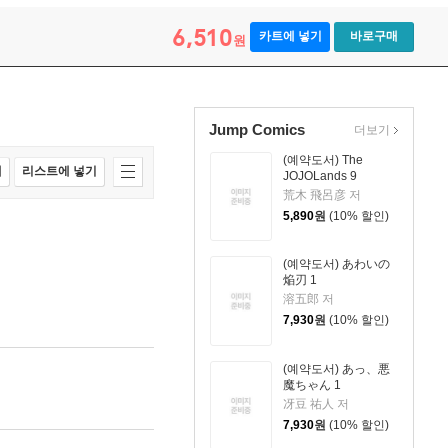
6,510
카트에 넣기
바로구매
원
Jump Comics
더보기
(예약도서) The
매
리스트에 넣기
JOJOLands 9
荒木 飛呂彦 저
5,890
원
(10% 할인)
(예약도서) あわいの
焔刃 1
溶五郎 저
7,930
원
(10% 할인)
(예약도서) あっ、悪
魔ちゃん 1
冴豆 祐人 저
7,930
원
(10% 할인)