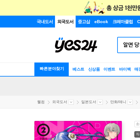
국내도서
외국도서
중고샵
eBook
크레마클럽
C
빠른분야찾기
베스트
신상품
이벤트
바이백
매
웰컴
외국도서
일본도서
만화/애니
소
직