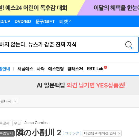
D/LP
DVD/BD
문구
/GIFT
티켓
독서유형검사
RBTI Lab
장안내
채널예스
사락
예스펀딩
클래스24
독서유형검사
AI 일문백답
의견 남기면 YES상품권!
판타지
Jump Comics
득공제
수입
隣の小副川 2
[ コミック ]
수입일서
바인딩 & 에디션 안내