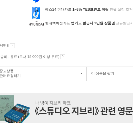
예스24 현대카드
1~3% YES포인트 적립
전월 실적 조건
현대백화점카드
앱카드 발급시 1만원 상품권
신규발급
송안내
송비 : 유료 (도서 15,000원 이상 무료)
중고상품
이 상품을 팔기
판매요청하기