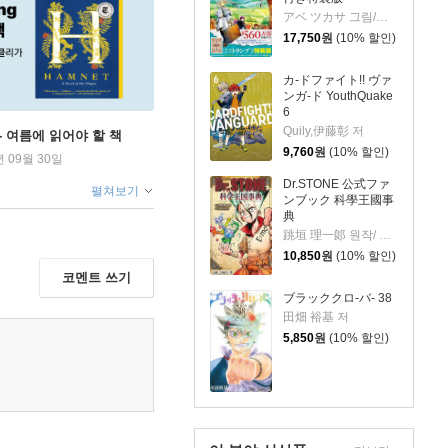
アベ ツカサ 그림/山田 鐘人 원작
17,750
원
(10% 할인)
カ-ドファイト!! ヴァ
ンガ-ド YouthQuake
6
Quily,伊藤彰 저
ng - 여름에 읽어야 할 책
9,760
원
(10% 할인)
년 09월 30일
Dr.STONE 公式ファ
펼쳐보기
ンブック 科學王國事
典
跳垣 理一郞 원작/ Boichi 저
10,850
원
(10% 할인)
코멘트 쓰기
ブラッククロ-バ- 38
田畑 裕基 저
5,850
원
(10% 할인)