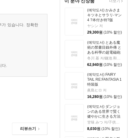
이 분야 신상품
더보기
(예약도서) かみさま
キツネとサラリ-マン
4 ?本付き特?版
우가 있습니다. 정확한
ヤシン 저
29,300
원
(10% 할인)
(예약도서) とある魔
術の禁書目錄外傳 と
ある科學の超電磁砲
21 特裝版
冬川 基 저/鎌池 和馬 원작
62,940
원
(10% 할인)
니다.
(예약도서) FAIRY
TAIL RE:FANTASIA 1
特裝版
眞島ヒロ 저
16,280
원
(10% 할인)
(예약도서) ダンジョ
ンのある世界で賢く
健やかに生きる方法
9
甘味 みつ 저/子供の子 원작
리뷰쓰기
8,030
원
(10% 할인)