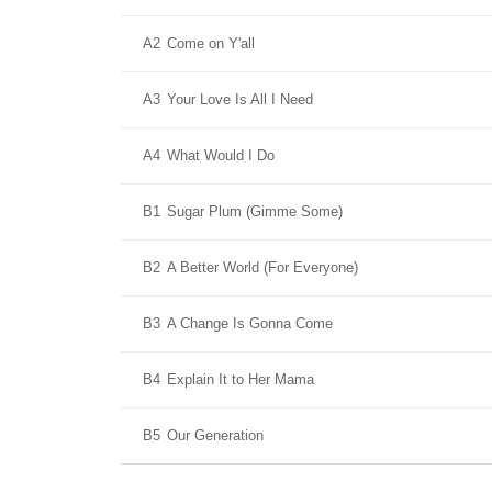
A2
Come on Y'all
A3
Your Love Is All I Need
A4
What Would I Do
B1
Sugar Plum (Gimme Some)
B2
A Better World (For Everyone)
B3
A Change Is Gonna Come
B4
Explain It to Her Mama
B5
Our Generation