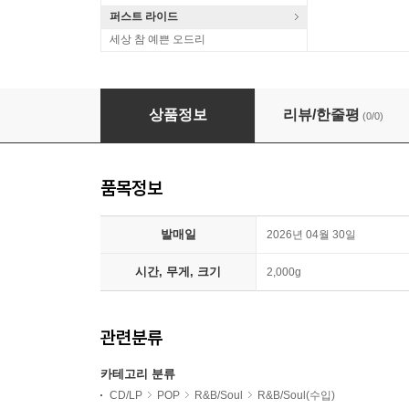
퍼스트 라이드
세상 참 예쁜 오드리
Ernie Hines (어니 하인스) - Electrified [LP]
상품정보
리뷰/한줄평
(0/0)
품목정보
발매일
2026년 04월 30일
시간, 무게, 크기
2,000g
관련분류
카테고리 분류
CD/LP
POP
R&B/Soul
R&B/Soul(수입)