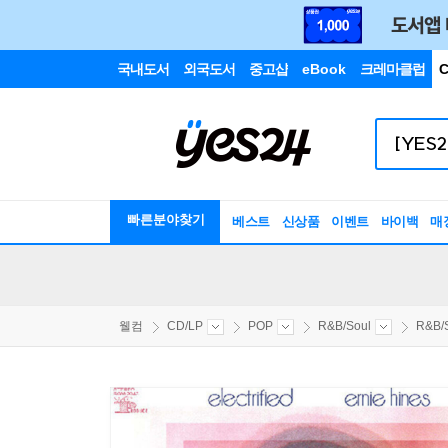
국내도서
외국도서
중고샵
eBook
크레마클럽
C
빠른분야찾기
베스트
신상품
이벤트
바이백
매
웰컴
CD/LP
POP
R&B/Soul
R&B/