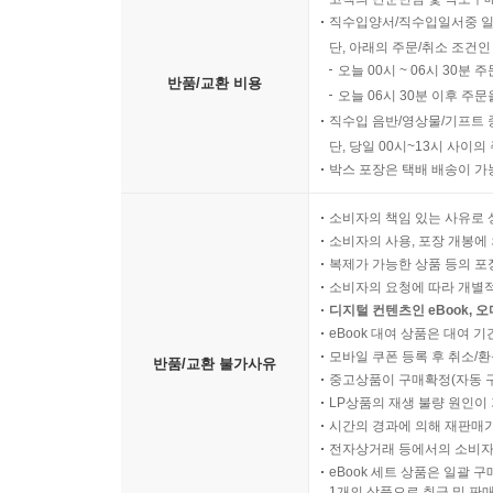
직수입양서/직수입일서중 일
단, 아래의 주문/취소 조건인
오늘 00시 ~ 06시 30분 
반품/교환 비용
오늘 06시 30분 이후 주문
직수입 음반/영상물/기프트 
단, 당일 00시~13시 사이
박스 포장은 택배 배송이 가
소비자의 책임 있는 사유로 
소비자의 사용, 포장 개봉에 
복제가 가능한 상품 등의 포장을 
소비자의 요청에 따라 개별
디지털 컨텐츠인 eBook, 
eBook 대여 상품은 대여 기
모바일 쿠폰 등록 후 취소/환
반품/교환 불가사유
중고상품이 구매확정(자동 
LP상품의 재생 불량 원인이 기
시간의 경과에 의해 재판매가
전자상거래 등에서의 소비자
eBook 세트 상품은 일괄 
1개의 상품으로 취급 및 판매