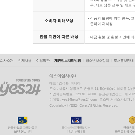
우, 세트 상품 전부 및 세트
상품의 불량에 의한 반품, 교
소비자 피해보상
준하여 처리됨
환불 지연에 따른 배상
대금 환불 및 환불 지연에 
회사소개
인재채용
이용약관
개인정보처리방침
청소년보호정책
도서홍보안내
대표 : 김석환, 최세라
주소 : 서울시 영등포구 은행로 11, 5층~6층(여의도동,일신
사업자등록번호 : 229-81-37000 통신판매업신고 : 제 200
이메일 : yes24help@yes24.com 호스팅 서비스사업자 :
Copyright ⓒ YES24 Corp. All Rights Reserved.