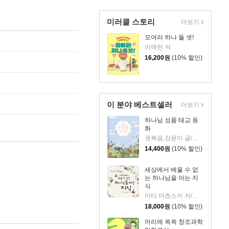
미러클 스토리
더보기
모여라 하나 둘 셋!
이애란 저
16,200
원
(10% 할인)
이 분야 베스트셀러
더보기
하나님 성품 태교 동
화
권복음,강윤미 글/긴리 그림
14,400
원
(10% 할인)
세상에서 배울 수 없
는 하나님을 아는 지
식
마티 마쵸스키 저/앤디 맥과이어 그림
18,000
원
(10% 할인)
머리에 쏙쏙 창조과학