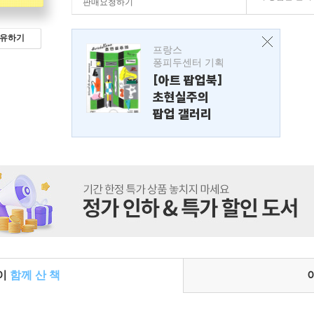
판매요청하기
유하기
프랑스
퐁피두센터 기획
[아트 팝업북]
초현실주의
팝업 갤러리
들이
함께 산 책