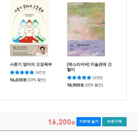
사춘기 엄마의 오장육부
[예스리커버] 미술관에 간
할미
147건
113건
16,020
원
(10% 할인)
18,900
원
(10% 할인)
16,200
카트에 넣기
바로구매
원