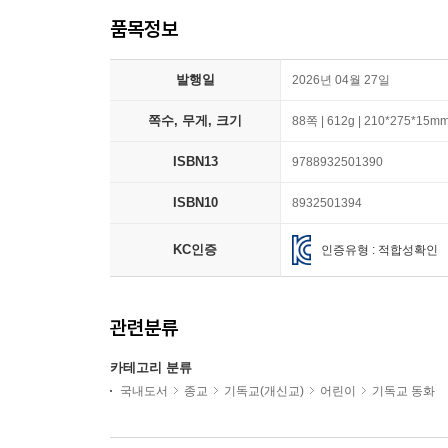
품목정보
발행일
2026년 04월 27일
쪽수, 무게, 크기
88쪽 | 612g | 210*275*15m
ISBN13
9788932501390
ISBN10
8932501394
KC인증
인증유형 : 적합성확인
관련분류
카테고리 분류
국내도서
종교
기독교(개신교)
어린이
기독교 동화