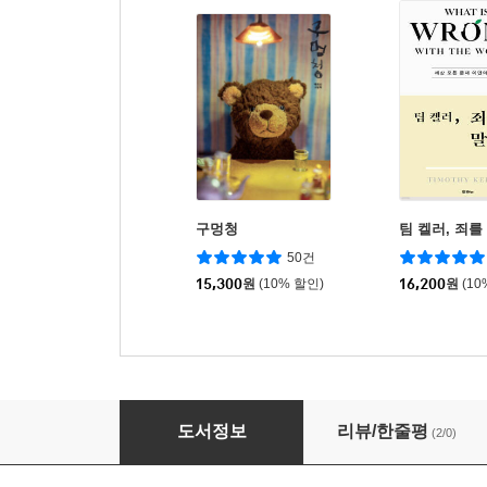
구멍청
팀 켈러, 죄를
50건
15,300
원
(10% 할인)
16,200
원
(10
모여라 하나 둘 셋!
도서정보
리뷰/한줄평
(2/0)