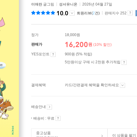
이애란
글그림
성서유니온
2026년 04월 27일
10.0
회원리뷰(
2
건)
판매지수 252
정가
18,000원
16,200
원
판매가
(10% 할인)
YES포인트
900원 (5% 적립)
5만원이상 구매 시 2천원 추가적립
결제혜택
카드/간편결제 혜택을 확인하세요
배송안내
배송비 : 무료
중고상품
이 상품을 팔기