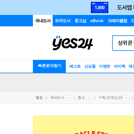
국내도서
외국도서
중고샵
eBook
크레마클럽
C
빠른분야찾기
베스트
신상품
이벤트
바이백
매
웰컴
국내도서
종교
기독교(개신교)