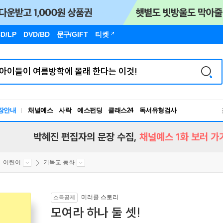
D/LP
DVD/BD
문구
/GIFT
티켓
독서유형검사
장안내
채널예스
사락
예스펀딩
클래스24
RBTI Lab
독서유형검사
박혜진 편집자의 문장 수집,
채널예스 1화 보러 가
어린이
기독교 동화
미러클 스토리
소득공제
모여라 하나 둘 셋!