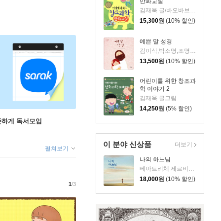
만화교실
김재욱 글/바오바브 그림
15,300
원
(10% 할인)
예쁜 말 성경
김이삭,박소명,조명숙,조소정 글/수이브흐 그림
13,500
원
(10% 할인)
어린이를 위한 창조과
학 이야기 2
김재욱 글그림
14,250
원
(5% 할인)
꾸준하게 독서모임
이 분야 신상품
더보기
펼쳐보기
나의 하느님
베아트리체 제르비니 글/소니아 마리아 루체 포센티니 그림/김지우 역
18,000
원
(10% 할인)
1
/3