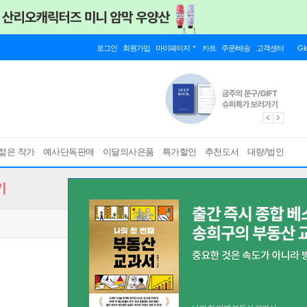
로그인
회원가입
마이페이지
카트
주문/배송
고객센터
Gl
젊은 작가
예사단독판매
이달의사은품
특가할인
추천도서
대량/법인
기