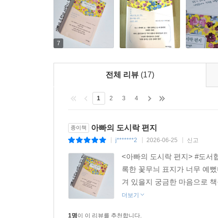
*
다.
애디슨, 레이디(lady)가 아닌
--- p.371 「옮긴이의 말」 중에서
레전드(legend)가 되어라.
_사랑을 담아, 아빠가(77쪽)
7
세상이 인정하는 ‘번듯한’ 아이를 키워낸 ‘완벽한’
께하며 같이 나이들고 싶다. 따돌림당하는 아이의 아
이 책은 딸을 깊이 사랑한 아빠의 글이지만, 인생의 
각하는지가 더 중요한 거란다”라고 묵묵히 조언하고,
전체 리뷰
(17)
필요한 모든 사람을 위한 편지이기도 하다.
응원해주는 이 책 속의 아빠처럼.
1
2
3
4
--- p.372 「옮긴이의 말」 중에서
아빠의 도시락 편지
종이책
j*******2
2026-06-25
신고
|
|
|
<아빠의 도시락 편지> #도서
록한 꽃무늬 표지가 너무 예뻤
겨 있을지 궁금한 마음으로 책을
더보기
1명
이 이 리뷰를 추천합니다.