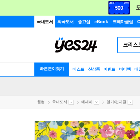
국내도서
외국도서
중고샵
eBook
크레마클럽
C
빠른분야찾기
베스트
신상품
이벤트
바이백
매
웰컴
국내도서
에세이
일기/편지글