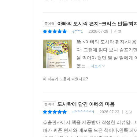
아빠의 도시락 편지~크리스 얀들/최
종이책
e****1
2026-07-28
신고
|
|
|
📚 <아빠의 도시락 편지>처
다. 그런데 읽다 보니 슬프기
을 먹어야 했던 열 살 딸에게
했는...
더보기
이 리뷰가 도움이 되었나요?
도시락에 담긴 아빠의 마음
종이책
n************l
2026-07-23
신고
|
|
|
♤출판사에서 책을 제공받아 작성한 리뷰입니다♤
빠가 써준 편지와 메모를 모은 책이다.왼쪽 페이