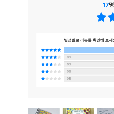
우리는 모두 ‘이상해’.
17
명
결국 필요한 건 단 한 사람의 응원
‘정상’이라는 건 애초에 존재하지 않는단다.
어떤 사람이 널 이상하다고 하면, 고맙다고 말하렴.
아빠의 짧은 편지를 읽은 이들은 “나도 아이들에게 
_사랑을 담아, 아빠가
번역하며 원고를 깊게 들여다본 최지영 번역가는 
(‘옮긴이의 말’)”고 쓰기도 한다.
► 우리는 우리의 이상함을 자축해야 마땅하다. 우리
지루한 곳이 될 것이다. 우리 한 사람 한 사람은 각
별점별로 리뷰를 확인해 보세
아빠의 편지는 짧은 만큼 더 오래 기억에 남는다. 
--- pp.286-287
*
0%
나는 애디슨 안에서 나 자신을 본다. 내가 아이였을 
애디,
0%
알며, 회복력이 뛰어난 여성으로 자라길 바란다.
네가 얼마나 큰 성공을 거두든지
0%
--- p.359 「에필로그」 중에서
사람들은 늘 뒤에서 너에 대해 험담할 거야.
0%
그게 인생이란다.
마치 내가 작가의 어린 딸이 되어 아빠의 편지를 읽
하지만 이걸 꼭 기억해라.
을 몸에 입고 무럭무럭 자라나는 환상. 그렇게 한 통
그들이 네 뒤에 있는 데는 그만한 이유가 있는 거야.
자라나고 있는 것 같았다. 오랫동안 방치해서 덧나
_사랑을 담아, 아빠가(98쪽)
않아 외로웠던 내 안의 어린아이가 조금씩 웃기 시작
있다는 용기가 생겼고, 내 아이에게 좋은 본보기가