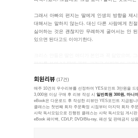
비관은 이미 세상에 차고 넘치지.
그래서 아빠의 편지는 딸에게 인생의 방향을 제시해
다정한 말이 생각나지 않는다면,
대해서는 말하지 않는다. 대신 다른 사람에게 친절
그냥 아무 말도 하지 않는 게 나아.
싫어하는 것은 괜찮지만 무례하게 굴어서는 안 된
_사랑을 담아, 아빠가
있으면 된다고도 이야기한다.
--- p.106
크리스 얀들은 딸인 애디가 본인과 꼭 닮았으며, 그
언제나 옳은 일을 위해 나서라.
편지를 쓰며 ‘내 딸에 관해, 그리고 어쩌면 더 크게
너의 목소리가 곧 너의 힘이다.
살리는 동시에 자신을 살린 셈이다.
_사랑을 담아, 아빠가
회원리뷰
(17건)
한국어판에는 원서에는 포함되지 않았던 크리스 
매주 10건의 우수리뷰를 선정하여 YES포인트 3만원을 드
► 속임수를 쓰고 절차를 무시하는 사람들은 결국 대
3,000원 이상 구매 후 리뷰 작성 시
일반회원 300원, 마니아
디자인하고, 띠지를 선물 포장처럼 쪽지 모양으로 접
당하는 사람들이 있다면 그들을 위해 나서라. 어떤
eBook은 다운로드 후 작성한 리뷰만 YES포인트 지급됩니
있다면 그를 위해 나서라. 옳은 일을 위해 나서라. 
클래스는 첫번째 회차 주문확정 시점부터 마지막 회차 주문
우리는 소중한 사람일수록 쑥스러워하며 사랑한다고
사락 독서모임으로 진행된 클래스는 사락 독서모임 게시판
--- pp.38-39
이 책을 슬쩍 건네면 어떨까. 가정의 달, 사랑과 응
eBook 페이백, CD/LP, DVD/Blu-ray, 패션 및 판매금
애디,
끝없는 월요일처럼 인생 최악의 날이 이어질 때,