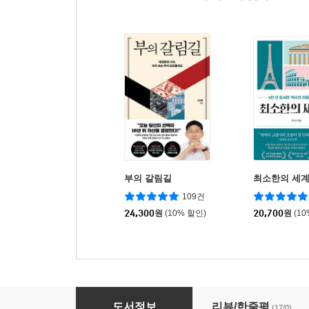
부의 갈림길
최소한의 세
109건
24,300
원
(10% 할인)
20,700
원
(1
아빠의 도시락 편지
도서정보
리뷰/한줄평
(17/0)