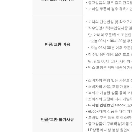
중고상품의 경우 출고 완료일
모바일 쿠폰의 경우 유효기간(
고객의 단순변심 및 착오구
직수입양서/직수입일서중 일
단, 아래의 주문/취소 조건인
오늘 00시 ~ 06시 30분 
반품/교환 비용
오늘 06시 30분 이후 주문
직수입 음반/영상물/기프트 
단, 당일 00시~13시 사이
박스 포장은 택배 배송이 가
소비자의 책임 있는 사유로 
소비자의 사용, 포장 개봉에 
복제가 가능한 상품 등의 포장을 
소비자의 요청에 따라 개별
디지털 컨텐츠인 eBook, 
eBook 대여 상품은 대여 기
모바일 쿠폰 등록 후 취소/환
반품/교환 불가사유
중고상품이 구매확정(자동 
LP상품의 재생 불량 원인이 기