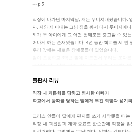
--- p.5
직장에 나가던 마지막날, 저는 무너져내렸습니다. 영
자, 저와 제 아내는 그냥 짐을 싸서 다시 루이지애
제가 두 아이에게 그 어떤 형태로든 충고할 수 있는
어나게 하는 존재였습니다. 4년 동안 학교를 세 번
우리 앞에는 새로운 장애물들이 있었습니다.
딸이 초등학교 3학년 말에 이르면서 우리는 또다른
던 일이 아닙니다. 이런 길을 걷게 될 줄은 몰랐는데,
지 않았는데도 사춘기 중학생이 되려 하고 있었습니
출판사 리뷰
--- pp.15-16
직장 내 괴롭힘을 당하고 퇴사한 아빠가
너는 하늘이야.
학교에서 왕따를 당하는 딸에게 부친 희망과 용기의
너를 둘러싼 다른 모든 건
그저 날씨일 뿐이란다.
크리스 얀들이 딸에게 편지를 쓰기 시작했을 때는 
_사랑을 담아, 아빠가
직장 내 괴롭힘과 계약 종료로 한순간에 직장을 잃
--- p.147
삐걱거렸다. 그럼에도 ‘그냥 썼다’. 말하는 것보다는