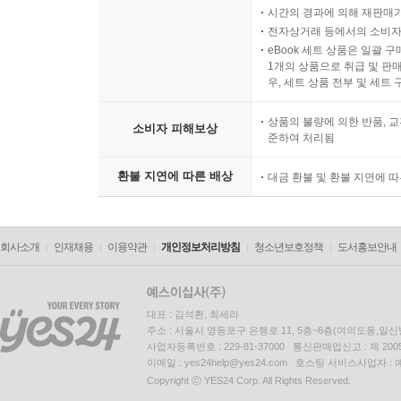
시간의 경과에 의해 재판매가
전자상거래 등에서의 소비자
eBook 세트 상품은 일괄 
1개의 상품으로 취급 및 판매
우, 세트 상품 전부 및 세트
상품의 불량에 의한 반품, 교
소비자 피해보상
준하여 처리됨
환불 지연에 따른 배상
대금 환불 및 환불 지연에 
회사소개
인재채용
이용약관
개인정보처리방침
청소년보호정책
도서홍보안내
대표 : 김석환, 최세라
주소 : 서울시 영등포구 은행로 11, 5층~6층(여의도동,일신
사업자등록번호 : 229-81-37000 통신판매업신고 : 제 200
이메일 : yes24help@yes24.com 호스팅 서비스사업자 :
Copyright ⓒ YES24 Corp. All Rights Reserved.