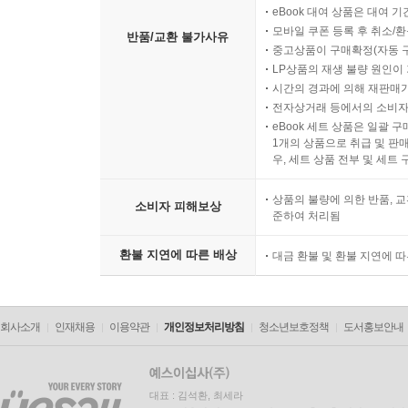
eBook 대여 상품은 대여 기
모바일 쿠폰 등록 후 취소/환
반품/교환 불가사유
중고상품이 구매확정(자동 
LP상품의 재생 불량 원인이 기
시간의 경과에 의해 재판매가
전자상거래 등에서의 소비자
eBook 세트 상품은 일괄 
1개의 상품으로 취급 및 판매
우, 세트 상품 전부 및 세트
상품의 불량에 의한 반품, 교
소비자 피해보상
준하여 처리됨
환불 지연에 따른 배상
대금 환불 및 환불 지연에 
회사소개
인재채용
이용약관
개인정보처리방침
청소년보호정책
도서홍보안내
대표 : 김석환, 최세라