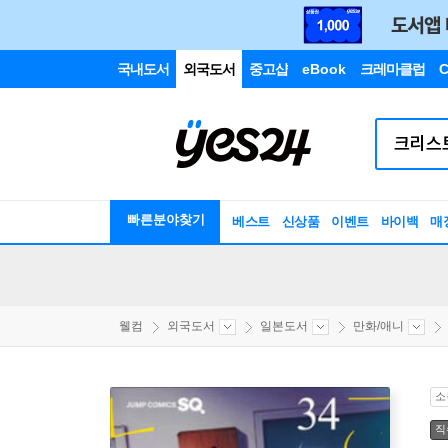
국내도서
외국도서
중고샵
eBook
크레마클럽
C
빠른분야찾기
베스트
신상품
이벤트
바이백
매
웰컴
외국도서
일본도서
만화/애니
소
직