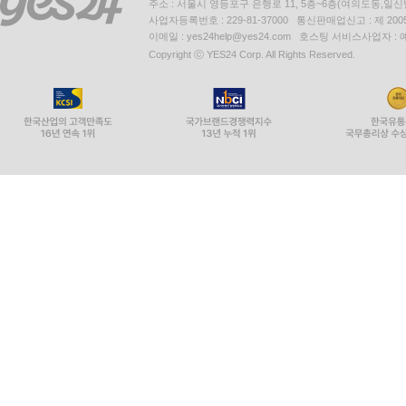
주소 : 서울시 영등포구 은행로 11, 5층~6층(여의도동,일신
사업자등록번호 : 229-81-37000 통신판매업신고 : 제 200
이메일 : yes24help@yes24.com 호스팅 서비스사업자 :
Copyright ⓒ YES24 Corp. All Rights Reserved.