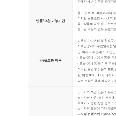
판매자 배송 상품은 판매자와
출고 완료 후 10일 이내의 
디지털 콘텐츠인 eBook의 
반품/교환 가능기간
중고상품의 경우 출고 완료일
모바일 쿠폰의 경우 유효기간(
고객의 단순변심 및 착오구
직수입양서/직수입일서중 일
단, 아래의 주문/취소 조건인
오늘 00시 ~ 06시 30분 
반품/교환 비용
오늘 06시 30분 이후 주문
직수입 음반/영상물/기프트 
단, 당일 00시~13시 사이
박스 포장은 택배 배송이 가
소비자의 책임 있는 사유로 
소비자의 사용, 포장 개봉에 
복제가 가능한 상품 등의 포장을 
소비자의 요청에 따라 개별
디지털 컨텐츠인 eBook, 