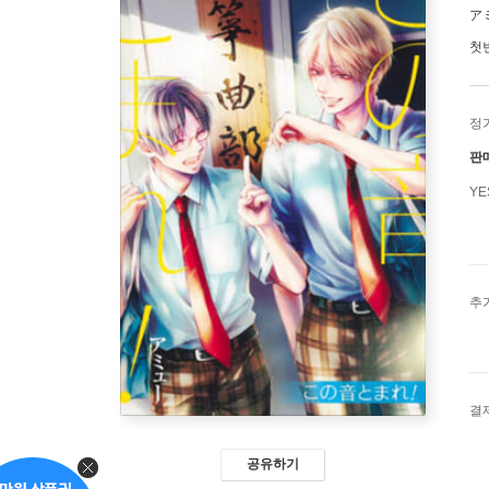
ア
첫
정
판
Y
추
결
공유하기