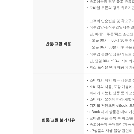
중고상품의 경우 출고 완료일
모바일 쿠폰의 경우 유효기간(
고객의 단순변심 및 착오구
직수입양서/직수입일서중 일
단, 아래의 주문/취소 조건인
오늘 00시 ~ 06시 30분 
반품/교환 비용
오늘 06시 30분 이후 주문
직수입 음반/영상물/기프트 
단, 당일 00시~13시 사이
박스 포장은 택배 배송이 가
소비자의 책임 있는 사유로 
소비자의 사용, 포장 개봉에 
복제가 가능한 상품 등의 포장을 
소비자의 요청에 따라 개별
디지털 컨텐츠인 eBook, 
eBook 대여 상품은 대여 기
모바일 쿠폰 등록 후 취소/환
반품/교환 불가사유
중고상품이 구매확정(자동 
LP상품의 재생 불량 원인이 기