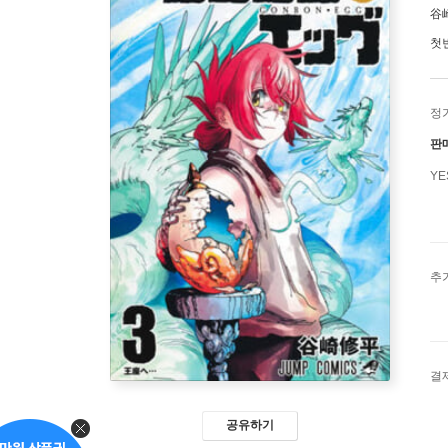
谷
첫
정
판
Y
추
결
공유하기