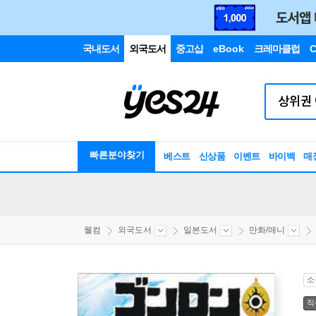
국내도서
외국도서
중고샵
eBook
크레마클럽
C
빠른분야찾기
베스트
신상품
이벤트
바이백
매
웰컴
외국도서
일본도서
만화/애니
소
직