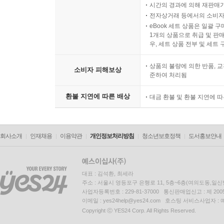
시간의 경과에 의해 재판매가
전자상거래 등에서의 소비자
eBook 세트 상품은 일괄 
1개의 상품으로 취급 및 판매
우, 세트 상품 전부 및 세트
상품의 불량에 의한 반품, 교
소비자 피해보상
준하여 처리됨
환불 지연에 따른 배상
대금 환불 및 환불 지연에 
회사소개
인재채용
이용약관
개인정보처리방침
청소년보호정책
도서홍보안내
대표 : 김석환, 최세라
주소 : 서울시 영등포구 은행로 11, 5층~6층(여의도동,일신
사업자등록번호 : 229-81-37000 통신판매업신고 : 제 200
이메일 : yes24help@yes24.com 호스팅 서비스사업자 :
Copyright ⓒ YES24 Corp. All Rights Reserved.