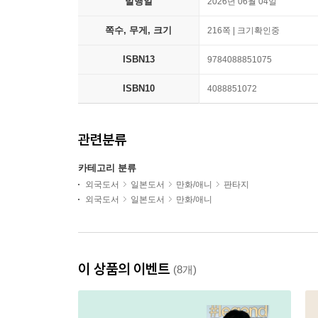
발행일
2026년 06월 04일
쪽수, 무게, 크기
216쪽 | 크기확인중
ISBN13
9784088851075
ISBN10
4088851072
관련분류
카테고리 분류
외국도서
일본도서
만화/애니
판타지
외국도서
일본도서
만화/애니
이 상품의 이벤트
(8개)