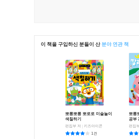
이 책을 구입하신 분들이 산
분야 연관 책
뽀롱뽀롱 뽀로로 미술놀이
뽀롱
색칠하기
공부 
편집부 저
키즈아이콘
편집부
|
1건