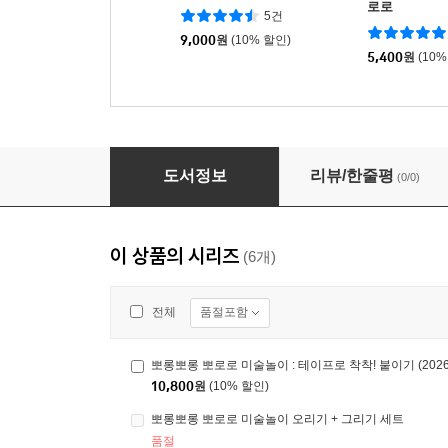
로로
5건
9,000
원
(10% 할인)
5,400
원
(10%
뽀롱뽀롱 뽀로로 미술놀이 : 테이프로 착착! 붙이기
도서정보
리뷰/한줄평
(0/0)
이 상품의 시리즈
(6개)
품절포함
전체
뽀롱뽀롱 뽀로로 미술놀이 : 테이프로 착착! 붙이기 (202
10,800
원
(10% 할인)
뽀롱뽀롱 뽀로로 미술놀이 오리기 + 그리기 세트
품절