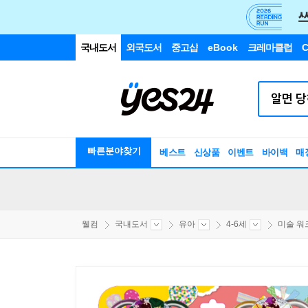
국내도서
외국도서
중고샵
eBook
크레마클럽
C
빠른분야찾기
베스트
신상품
이벤트
바이백
매
웰컴
국내도서
유아
4-6세
미술 워