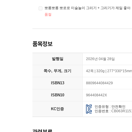
뽀롱뽀롱 뽀로로 미술놀이 그리기 + 그리기가 제일 좋아
품절
품목정보
발행일
2026년 04월 28일
쪽수, 무게, 크기
42쪽 | 320g | 277*330*15m
ISBN13
8809644084429
ISBN10
964408442X
인증유형 : 안전확인
KC인증
인증번호 :
CB063R115
관련분류