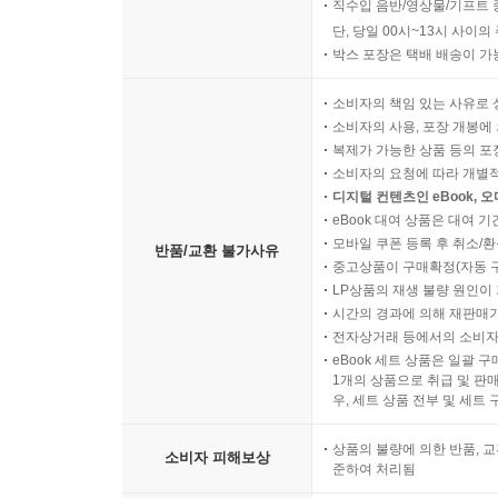
직수입 음반/영상물/기프트 
단, 당일 00시~13시 사이
박스 포장은 택배 배송이 가
소비자의 책임 있는 사유로 
소비자의 사용, 포장 개봉에 
복제가 가능한 상품 등의 포장을 
소비자의 요청에 따라 개별
디지털 컨텐츠인 eBook, 
eBook 대여 상품은 대여 기
모바일 쿠폰 등록 후 취소/환
반품/교환 불가사유
중고상품이 구매확정(자동 
LP상품의 재생 불량 원인이 기
시간의 경과에 의해 재판매가
전자상거래 등에서의 소비자
eBook 세트 상품은 일괄 
1개의 상품으로 취급 및 판매
우, 세트 상품 전부 및 세트
상품의 불량에 의한 반품, 교
소비자 피해보상
준하여 처리됨