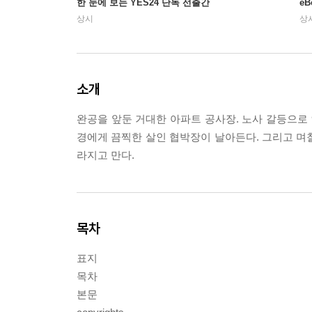
한 눈에 보는 YES24 단독 선출간
e
상시
상
소개
완공을 앞둔 거대한 아파트 공사장. 노사 갈등으로 
경에게 끔찍한 살인 협박장이 날아든다. 그리고 며칠
라지고 만다.
목차
표지
목차
본문