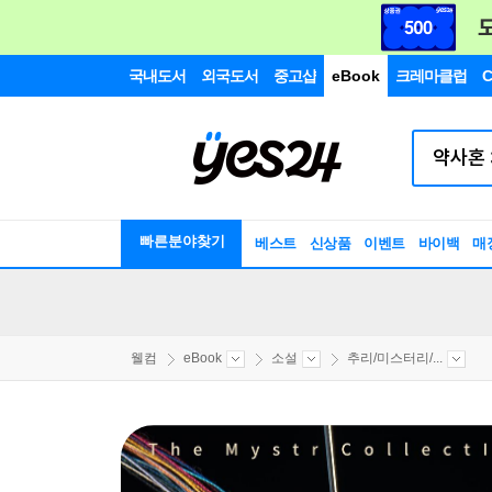
국내도서
외국도서
중고샵
eBook
크레마클럽
C
빠른분야찾기
베스트
신상품
이벤트
바이백
매
웰컴
eBook
소설
추리/미스터리/...