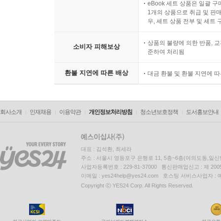
eBook 세트 상품은 일괄 
1개의 상품으로 취급 및 판매
우, 세트 상품 전부 및 세트
상품의 불량에 의한 반품, 교
소비자 피해보상
준하여 처리됨
환불 지연에 따른 배상
대금 환불 및 환불 지연에 
회사소개
인재채용
이용약관
개인정보처리방침
청소년보호정책
도서홍보안내
대표 : 김석환, 최세라
주소 : 서울시 영등포구 은행로 11, 5층~6층(여의도동,일신
사업자등록번호 : 229-81-37000 통신판매업신고 : 제 200
이메일 : yes24help@yes24.com 호스팅 서비스사업자 :
Copyright ⓒ YES24 Corp. All Rights Reserved.