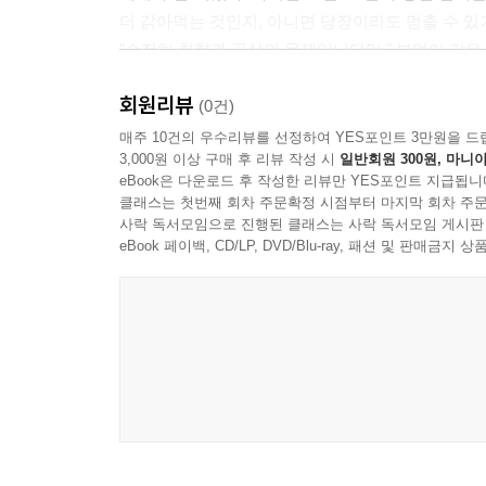
더 갉아먹는 것인지, 아니면 당장이라도 멈출 수 있
"순전히 취향과 공상의 문제입니다만." 부엉이 같은
"저는 차라리 저 소리가 멈췄으면 좋겠습니다. 아
회원리뷰
거의 애석한 일처럼 보입니다. 태양 아래서 온통 
(0건)
희망차 보이니까요. 그리고 사람은 종종 집을 무덤
매주 10건의 우수리뷰를 선정하여 YES포인트 3만원을 드
3,000원 이상 구매 후 리뷰 작성 시
일반회원 300원, 마니아
그가 유심히 살피던 대상에서 고개를 돌렸을 때, 
eBook은 다운로드 후 작성한 리뷰만 YES포인트 지급됩니
남자였지만, (지금 상황에서는) 그를 일종의 불
클래스는 첫번째 회차 주문확정 시점부터 마지막 회차 주문
땅딸막한 남자로, 오히려 너무 의식적으로 서구화된 
사락 독서모임으로 진행된 클래스는 사락 독서모임 게시판
eBook 페이백, CD/LP, DVD/Blu-ray, 패션 및 판매금
<추천평>
"굉장히 짧은 이야기이지만, 끝까지 관심을 놓지
작품이었다."
- Pop, Goodreads 독자
"내가 처음으로 읽은 체스터턴의 브라운 신부 작품이
흥미로운 작품임을 깨달았다. 조만간 다른 작품들도 
- Jared, Goodreads 독자
"나는 이 작가의 작품을 아주 좋아한다. 그의 