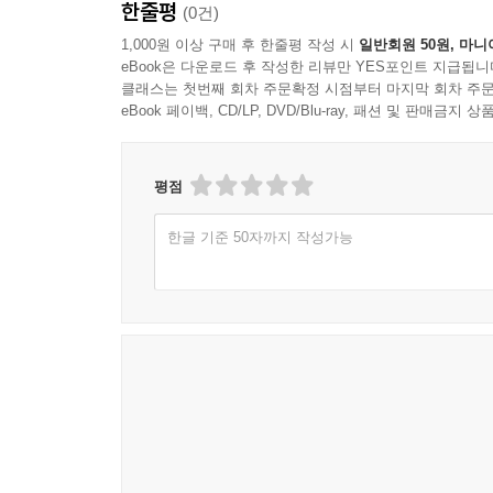
한줄평
(0건)
이야기는 언제나 흥미를 끌어낸다. 이 작품은 브
찾아나서게 될 것이다."
1,000원 이상 구매 후 한줄평 작성 시
일반회원 50원, 마니
eBook은 다운로드 후 작성한 리뷰만 YES포인트 지급됩니
- Gilip, Goodreads 독자
클래스는 첫번째 회차 주문확정 시점부터 마지막 회차 주문
eBook 페이백, CD/LP, DVD/Blu-ray, 패션 및 판매금
평점
한글 기준 50자까지 작성가능