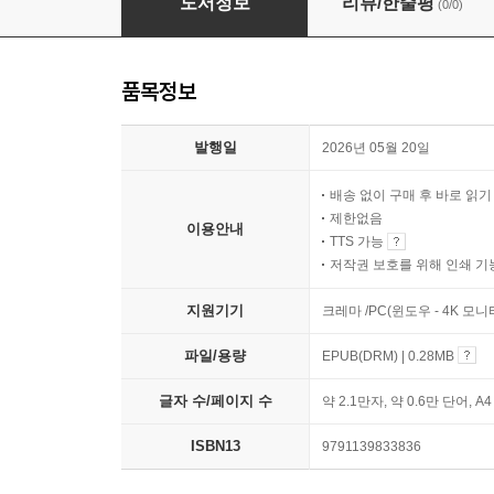
도서정보
리뷰/한줄평
(0/0)
품목정보
발행일
2026년 05월 20일
배송 없이 구매 후 바로 읽
제한없음
이용안내
TTS 가능
저작권 보호를 위해 인쇄 기
지원기기
크레마 /PC(윈도우 - 4K 모
파일/용량
EPUB(DRM) | 0.28MB
글자 수/페이지 수
약 2.1만자, 약 0.6만 단어, A
ISBN13
9791139833836