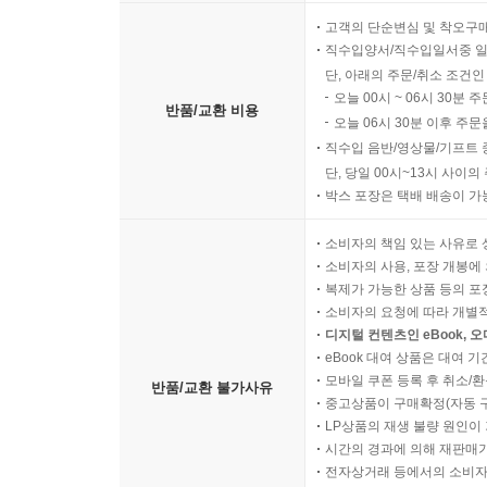
고객의 단순변심 및 착오구
직수입양서/직수입일서중 일
단, 아래의 주문/취소 조건인
오늘 00시 ~ 06시 30분 
반품/교환 비용
오늘 06시 30분 이후 주문
직수입 음반/영상물/기프트 
단, 당일 00시~13시 사이
박스 포장은 택배 배송이 가
소비자의 책임 있는 사유로 
소비자의 사용, 포장 개봉에 
복제가 가능한 상품 등의 포장을 
소비자의 요청에 따라 개별
디지털 컨텐츠인 eBook, 
eBook 대여 상품은 대여 기
모바일 쿠폰 등록 후 취소/환
반품/교환 불가사유
중고상품이 구매확정(자동 
LP상품의 재생 불량 원인이 기
시간의 경과에 의해 재판매가
전자상거래 등에서의 소비자