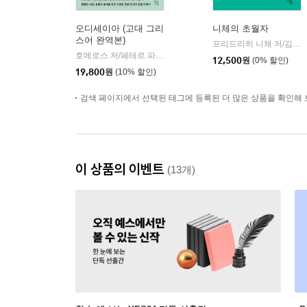
오디세이아 (고대 그리
니체의 초월자
스어 완역본)
프리드리히 니체 저/김철 편역
호메로스 저/페테르 파울 루벤스 그림/박문재 역
현대지성
|
12,500
원
(0% 할인)
19,800
원
(10% 할인)
검색 페이지에서 선택된 태그에 등록된 더 많은 상품을 확인해 
이 상품의 이벤트
(13개)