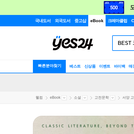
국내도서
외국도서
중고샵
eBook
크레마클럽
C
빠른분야찾기
베스트
신상품
이벤트
바이백
매
웰컴
eBook
소설
고전문학
서양 