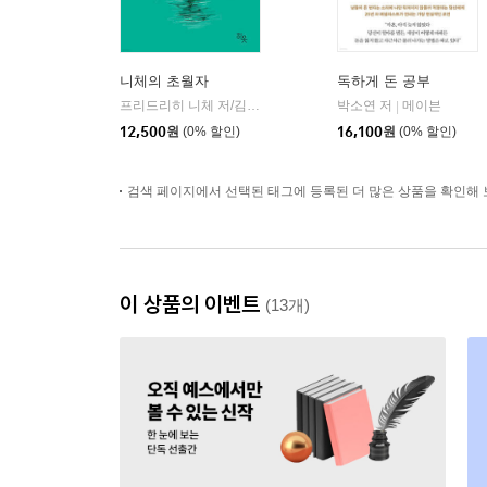
니체의 초월자
독하게 돈 공부
프리드리히 니체 저/김철 편역
히읏
박소연 저
메이븐
|
|
12,500
원
(0% 할인)
16,100
원
(0% 할인)
검색 페이지에서 선택된 태그에 등록된 더 많은 상품을 확인해 
이 상품의 이벤트
(13개)