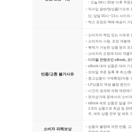
오늘 06시 30분 이후 주문
직수입 음반/영상물/기프트 
단, 당일 00시~13시 사이
박스 포장은 택배 배송이 가
소비자의 책임 있는 사유로 
소비자의 사용, 포장 개봉에 
복제가 가능한 상품 등의 포장을 
소비자의 요청에 따라 개별
디지털 컨텐츠인 eBook, 
eBook 대여 상품은 대여 기
모바일 쿠폰 등록 후 취소/환
반품/교환 불가사유
중고상품이 구매확정(자동 
LP상품의 재생 불량 원인이 기
시간의 경과에 의해 재판매가
전자상거래 등에서의 소비자
eBook 세트 상품은 일괄 
1개의 상품으로 취급 및 판매
우, 세트 상품 전부 및 세트
상품의 불량에 의한 반품, 교
소비자 피해보상
준하여 처리됨