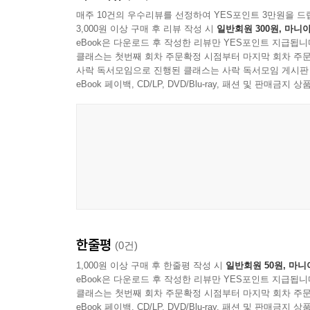
마을 쓰레기더미에서 넝마와 가죽 조각을 뜯어 먹
매주 10건의 우수리뷰를 선정하여 YES포인트 3만원을 드
3,000원 이상 구매 후 리뷰 작성 시
일반회원 300원, 마니아
자가 없기 때문이다. 일단 미치면 그는 누구를 
eBook은 다운로드 후 작성한 리뷰만 YES포인트 지급됩니
호랑이조차 달아나 숨는데, 광기야말로 야생 동물
클래스는 첫번째 회차 주문확정 시점부터 마지막 회차 주문
그들은 데와니(광기)라 부르며 달아난다.
사락 독서모임으로 진행된 클래스는 사락 독서모임 게시판
"들어와서 봐라," 아버지 늑대가 딱딱하게 말했다. "
eBook 페이백, CD/LP, DVD/Blu-ray, 패션 및 판매금
"늑대에게야 없겠지요," 타바퀴가 말했다. "하지만
무얼 가리고 골라잡을 처지가 되겠습니까?" 그는
바삭바삭 씹어 먹었다.
"이 훌륭한 식사에 감사드립니다," 그가 입술을 핥
어쩜 이리 어리기까지! 정말이지, 왕의 자식들은 처
그런데 타바퀴는 자식들 면전에서 칭찬하는 것이
불편해하는 것을 보니 기분이 좋았다.
타바퀴는 자신이 일으킨 분란이 흐뭇해 잠자코 앉아 
한줄평
(0건)
"큰 놈 시어 칸이 사냥터를 옮겼답니다. 다음 달 동
시어 칸은 이십 마일 떨어진 와잉강가 강 근처에 사
1,000원 이상 구매 후 한줄평 작성 시
일반회원 50원, 마니
eBook은 다운로드 후 작성한 리뷰만 YES포인트 지급됩니
클래스는 첫번째 회차 주문확정 시점부터 마지막 회차 주문
<추천평>
eBook 페이백, CD/LP, DVD/Blu-ray, 패션 및 판매금