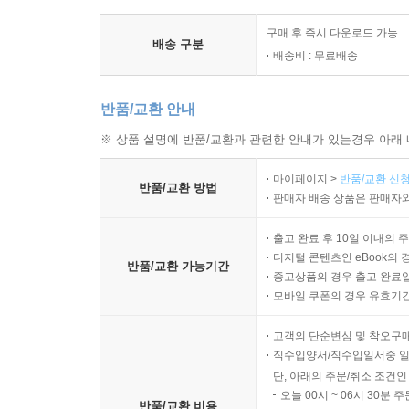
구매 후 즉시 다운로드 가능
배송 구분
배송비 : 무료배송
반품/교환 안내
※ 상품 설명에 반품/교환과 관련한 안내가 있는경우 아래 
마이페이지 >
반품/교환 신청
반품/교환 방법
판매자 배송 상품은 판매자와
출고 완료 후 10일 이내의 
디지털 콘텐츠인 eBook의 
반품/교환 가능기간
중고상품의 경우 출고 완료일
모바일 쿠폰의 경우 유효기간(
고객의 단순변심 및 착오구
직수입양서/직수입일서중 일
단, 아래의 주문/취소 조건인
오늘 00시 ~ 06시 30분 
반품/교환 비용