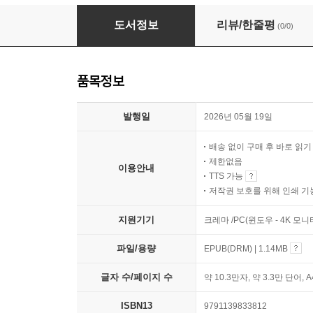
정글북 : 야생의 법칙
도서정보
리뷰/한줄평
(0/0)
품목정보
발행일
2026년 05월 19일
배송 없이 구매 후 바로 읽
제한없음
이용안내
TTS 가능
저작권 보호를 위해 인쇄 기
지원기기
크레마 /PC(윈도우 - 4K 모
파일/용량
EPUB(DRM) | 1.14MB
글자 수/페이지 수
약 10.3만자, 약 3.3만 단어, 
ISBN13
9791139833812