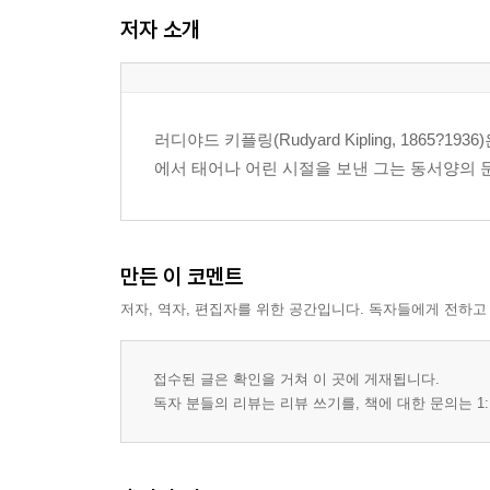
시바와 메뚜기
저자 소개
여왕 폐하의 병사들
야영지 동물들의 행진가
copyrights
(참고) 분량: 약 13.3 만자 (종이책 기준 약 224 쪽)
러디야드 키플링(Rudyard Kipling, 186
에서 태어나 어린 시절을 보낸 그는 동서양의 
만든 이 코멘트
저자, 역자, 편집자를 위한 공간입니다. 독자들에게 전하고
접수된 글은 확인을 거쳐 이 곳에 게재됩니다.
독자 분들의 리뷰는 리뷰 쓰기를, 책에 대한 문의는 1: