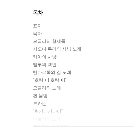
목차
표지
목차
모글리의 형제들
시오니 무리의 사냥 노래
카아의 사냥
발루의 격언
반다르록의 길 노래
"호랑이! 호랑이!"
모글리의 노래
흰 물범
루카논
"릭키티키타비"
다르지의 노래
코끼리들의 투마이