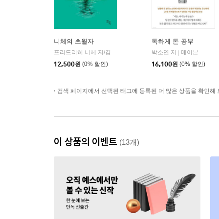
니체의 초월자
독하게 돈 공부
프리드리히 니체 저/김철 편역
히읏
박소연 저
메이븐
|
|
12,500
원
(0% 할인)
16,100
원
(0% 할인)
검색 페이지에서 선택된 태그에 등록된 더 많은 상품을 확인해 
이 상품의 이벤트
(13개)