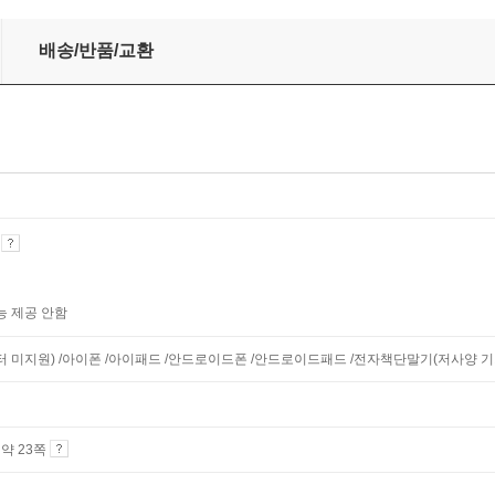
배송/반품/교환
기
능 제공 안함
니터 미지원) /아이폰 /아이패드 /안드로이드폰 /안드로이드패드 /전자책단말기(저사양 기기 
4 약 23쪽