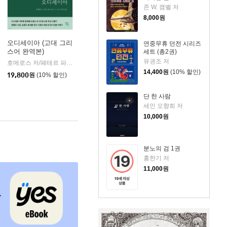
존 W. 캠벨 저
8,000
원
오디세이아 (고대 그리
연중무휴 던전 시리즈
스어 완역본)
세트 (총2권)
k)
유권조 저
호메로스 저/페테르 파울 루벤스 그림/박문재 역
현대지성
|
14,400
원
(10% 할인)
19,800
원
(10% 할인)
단 한 사람
세인 오향희 저
10,000
원
분노의 검 1권
홍한기 저
11,000
원