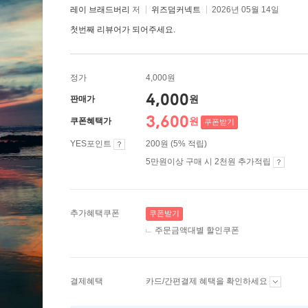
레이 브래드버리
저
위즈덤커넥트
2026년 05월 14일
첫번째 리뷰어가 되어주세요.
정가
4,000원
4,000
원
판매가
3,600
원
쿠폰혜택가
쿠폰받기
YES포인트
200원 (5% 적립)
5만원이상 구매 시 2천원 추가적립
추가혜택쿠폰
쿠폰받기
주문금액대별 할인쿠폰
결제혜택
카드/간편결제 혜택을 확인하세요