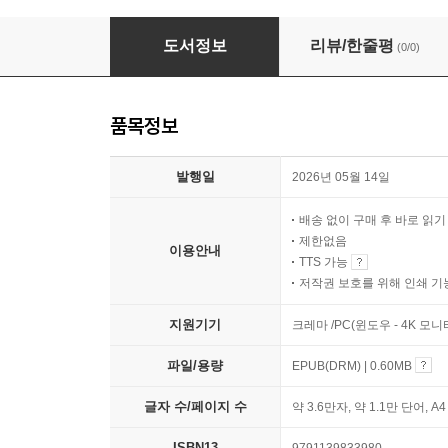
불의 기둥 : 죽음 없는 사회
도서정보
리뷰/한줄평
(0/0)
품목정보
발행일
2026년 05월 14일
배송 없이 구매 후 바로 읽
제한없음
이용안내
TTS 가능
저작권 보호를 위해 인쇄 기
지원기기
크레마 /PC(윈도우 - 4K 모
파일/용량
EPUB(DRM) | 0.60MB
글자 수/페이지 수
약 3.6만자, 약 1.1만 단어, A
ISBN13