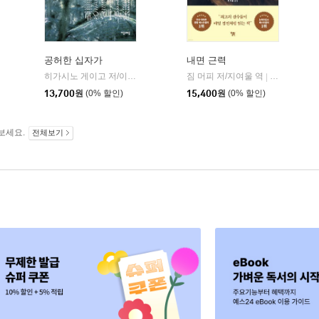
공허한 십자가
내면 근력
히가시노 게이고 저/이선희 역
자음과모음
짐 머피 저/지여울 역
윌북(willboo
|
|
13,700
원
(0% 할인)
15,400
원
(0% 할인)
보세요.
전체보기