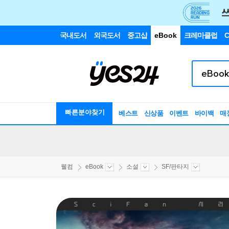
국내도서
외국도서
중고샵
eBook
크레마클럽
C
빠른분야찾기
베스트
신상품
이벤트
바이백
매
웰컴
eBook
소설
SF/판타지