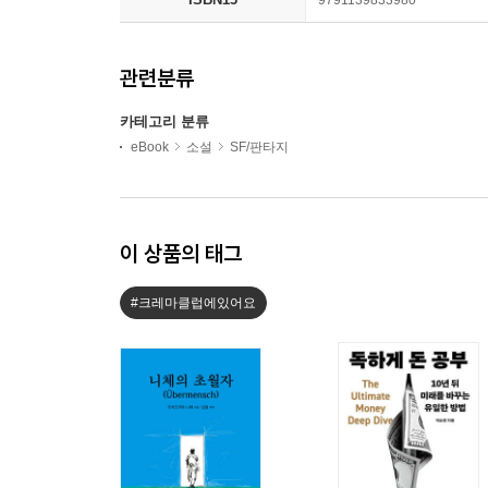
9791139833980
관련분류
카테고리 분류
eBook
소설
SF/판타지
이 상품의 태그
#크레마클럽에있어요