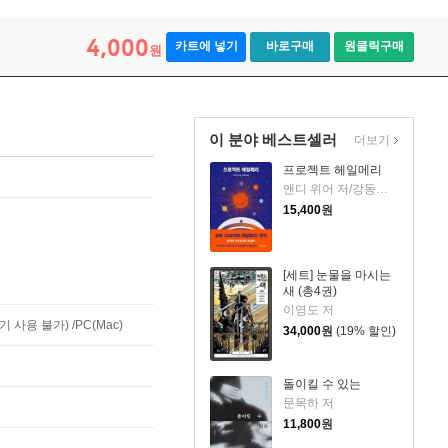
4,000
카트에 넣기
바로구매
원클릭구매
원
이 분야 베스트셀러
더보기
프로젝트 헤일메리
앤디 위어 저/강동혁 역
15,400
원
[세트] 눈물을 마시는
새 (총4권)
이영도 저
사용 불가) /PC(Mac)
34,000
원
(19% 할인)
돌이킬 수 있는
문목하 저
11,800
원