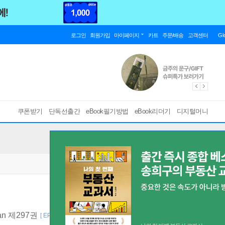
로그인
회원가입
마이페이지
카트
주문/배송
고객센터
Gl
쿠폰받기
단독선출간
eBook필기방법
eBook리더기
디지털머니
Fan 제297권
[ EPUB ]