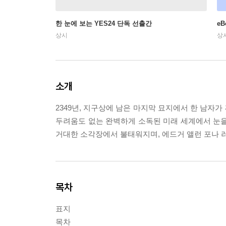
한 눈에 보는 YES24 단독 선출간
e
상시
상
소개
2349년, 지구상에 남은 마지막 묘지에서 한 남자가
두려움도 없는 완벽하게 소독된 미래 세계에서 눈을
거대한 소각장에서 불태워지며, 에드거 앨런 포나 
목차
표지
목차