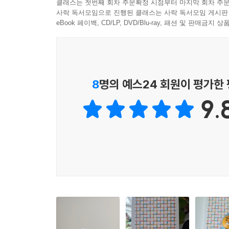
클래스는 첫번째 회차 주문확정 시점부터 마지막 회차 주문
『봄이 오면 녹는』의 마지막에는 작가들이 서로
사락 독서모임으로 진행된 클래스는 사락 독서모임 게시판
기획부터 집필까지 세 편의 소설이 어떻게 완성되
eBook 페이백, CD/LP, DVD/Blu-ray, 패션 및 판매금
엿볼 수 있을 것이다. 또한 각 작품의 성취뿐만 아
세월에도 봄은 오듯이, 이 시대의 상처로 얼어붙은 
얽힘 시리즈 소개
8
명의 예스24 회원이 평가한
9.
‘얽힘’은 다람의 문학 앤솔러지입니다. 세 명의 작
안에서 예상치 못한 연결고리를 찾아낼 것입니다. 
삶을 살고 있다고 믿지만, 사실 우리 모두가 연결되
001 성혜령 이서수 전하영 봄이 오면 녹는
002 김이설 이주혜 정선임(출간 예정)
003 서장원 이선진 함윤이(출간 예정)
‘얽힘’ 기획의 말‘
'너와 나는 실재한다.’ ― 실재성realism