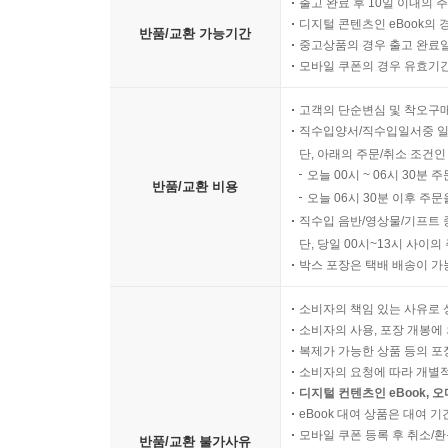
출고 완료 후 10일 이내의 
디지털 콘텐츠인 eBook의 
반품/교환 가능기간
중고상품의 경우 출고 완료일
모바일 쿠폰의 경우 유효기간(
고객의 단순변심 및 착오구
직수입양서/직수입일서중 일
단, 아래의 주문/취소 조건인
오늘 00시 ~ 06시 30분 
반품/교환 비용
오늘 06시 30분 이후 주문
직수입 음반/영상물/기프트 
단, 당일 00시~13시 사이
박스 포장은 택배 배송이 가
소비자의 책임 있는 사유로 
소비자의 사용, 포장 개봉에 
복제가 가능한 상품 등의 포장을 
소비자의 요청에 따라 개별
디지털 컨텐츠인 eBook, 
eBook 대여 상품은 대여 기
모바일 쿠폰 등록 후 취소/환
반품/교환 불가사유