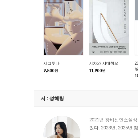
시그투나
시차와 시대착오
2
9,800
원
11,900
원
1
저 :
성혜령
2021년 창비신인소설
있다. 2023년, 2025