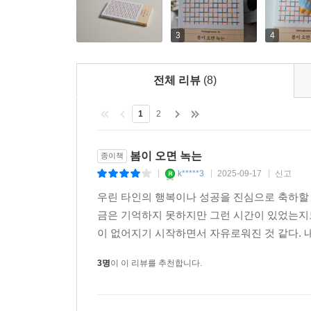
‘너와 나는 멀어지면 독립적이다.’ ― 국소성localis
3
4
이 두 명제를 우리는 너무나 쉽게 당연한 사실로 받
전체 리뷰
(8)
하지만 상상해보자. 이 두 명제를 만족하지 않는 
초월하는 무언가가 있다고. 너와 나는 온 우주
1
2
있을는지도 모른다고.
그런 초월적인 상관관계를 ‘얽힘entanglement
봄이 오면 녹는
종이책
가장 중요한 성질 이며 우주의 질서를 이루는 
k*****3
2025-09-17
신고
|
|
|
아인슈타인이 받았던 큰 충격만큼, ‘얽힘’은 과학사
우린 타인의 행복이나 성공을 진심으로 축하할 
지금, ‘얽힘’은 실험적으로 그 존재가 증명되었다.
금은 기억하지 못하지만 그런 시간이 있었는지도
증명에 대한 공로로 세 명의 물리학자에게 노벨물
이 없어지기 시작하면서 자유로워진 것 같다. 내
물론 이런 과학적 사실을 알게 되었다고 눈앞의 
3명
이 이 리뷰를 추천합니다.
확실한 건, 지금 이책을 읽고 있는 당신은 이미 ‘
모두가 실은 우주 안에서 하나로 얽혀 있다는 사