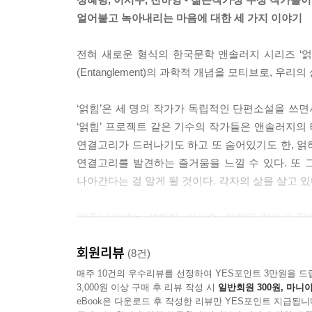
얼어붙고 녹아내리는 마음에 대한 세 가지 이야기
전혀 새로운 형식의 한국문학 앤솔러지 시리즈 ‘
(Entanglement)의 과학적 개념을 모티브로,
‘얽힘’은 세 명의 작가가 독립적인 단편소설을 쓰
‘얽힘’ 프로젝트 같은 기수의 작가들은 앤솔러지의 
연결고리가 드러나기도 하고 또 숨어있기도 한, 얽
연결고리를 발견하는 즐거움을 느낄 수 있다. 또 
나아간다는 걸 알게 될 것이다. 각자의 삶을 살고 있
‘얽힘’ 1기에는 성혜령, 이서수, 전하영 작가가
소설가로 성장하고 있는 이들은 현대인들의 공통적
회원리뷰
성혜령의 「나방파리」, 이서수의 「언 강 위의 
(8건)
각각의 소설은 ‘손절’이라는 주제를 관계의 단절 혹
매주 10건의 우수리뷰를 선정하여 YES포인트 3만원을 드
3,000원 이상 구매 후 리뷰 작성 시
일반회원 300원, 마니아
얽힘을 구현하여 세월의 상처로 얼어붙은 이 시대의
eBook은 다운로드 후 작성한 리뷰만 YES포인트 지급됩니