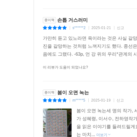
손톱 거스러미
종이책
s******2
2025-01-21
신고
|
|
|
가만히 듣고 있노라면 욕이라는 것은 사실 갈망
진을 갈망하는 것처럼 느껴지기도 했다. 종선은
음에도 그랬다. -63p, 언 강 위의 우리*관계의 
이 리뷰가 도움이 되었나요?
봄이 오면 녹는
종이책
m*****5
2025-01-19
신고
|
|
|
봄이 오면 녹는세 명의 작가, 
가 성혜령, 이서수, 전하영작
을 읽은 이야기를 들려드릴게요
는 마치...
더보기