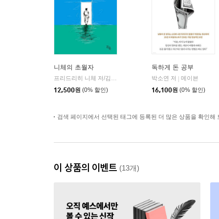
니체의 초월자
독하게 돈 공부
프리드리히 니체 저/김철 편역
히읏
박소연 저
메이븐
|
|
12,500
원
(0% 할인)
16,100
원
(0% 할인)
검색 페이지에서 선택된 태그에 등록된 더 많은 상품을 확인해 
이 상품의 이벤트
(13개)