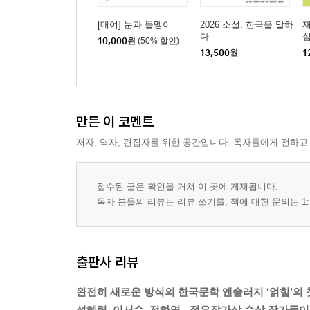
[대여] 눈과 돌멩이
2026 소설, 한국을 말하
재
다
10,000
원
(50% 할인)
13,500
원
1
만든 이 코멘트
저자, 역자, 편집자를 위한 공간입니다. 독자들에게 전하고
접수된 글은 확인을 거쳐 이 곳에 게재됩니다.
독자 분들의 리뷰는 리뷰 쓰기를, 책에 대한 문의는 1:
출판사 리뷰
완전히 새로운 방식의 한국문학 앤솔러지 ‘얽힘’의 
성혜령, 이서수, 전하영 - 젊은작가상 수상 작가들이