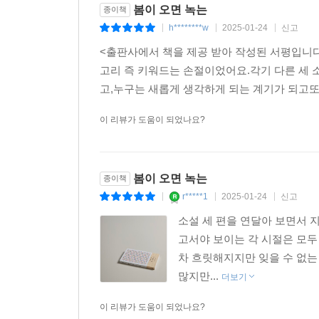
상상으로. 이를테면 내가 하품을 할 때마다 그 사
봄이 오면 녹는
종이책
양자물리학자 X
h********w
2025-01-24
신고
|
|
|
<출판사에서 책을 제공 받아 작성된 서평입니다
고리 즉 키워드는 손절이었어요.각기 다른 세
고,누구는 새롭게 생각하게 되는 계기가 되고또 다
이 리뷰가 도움이 되었나요?
봄이 오면 녹는
종이책
r*****1
2025-01-24
신고
|
|
|
소설 세 편을 연달아 보면서 
고서야 보이는 각 시절은 모두
차 흐릿해지지만 잊을 수 없는
많지만...
더보기
이 리뷰가 도움이 되었나요?