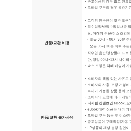
중고상품의 경우 출고 완료일
모바일 쿠폰의 경우 유효기간(
고객의 단순변심 및 착오구
직수입양서/직수입일서중 일
단, 아래의 주문/취소 조건인
오늘 00시 ~ 06시 30분 
반품/교환 비용
오늘 06시 30분 이후 주문
직수입 음반/영상물/기프트 
단, 당일 00시~13시 사이
박스 포장은 택배 배송이 가
소비자의 책임 있는 사유로 
소비자의 사용, 포장 개봉에 
복제가 가능한 상품 등의 포장을 
소비자의 요청에 따라 개별
디지털 컨텐츠인 eBook, 
eBook 대여 상품은 대여 기
모바일 쿠폰 등록 후 취소/환
반품/교환 불가사유
중고상품이 구매확정(자동 
LP상품의 재생 불량 원인이 기