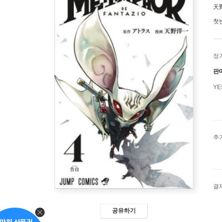
天
첫
정
판
Y
추
결
공유하기