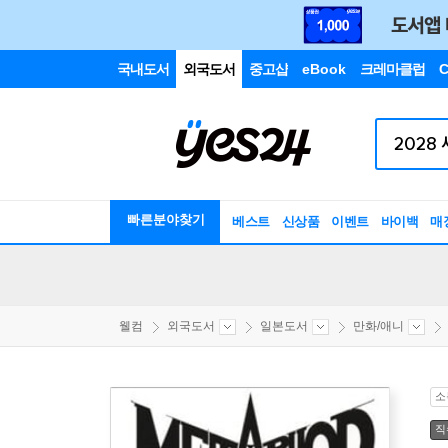
국내도서
외국도서
중고샵
eBook
크레마클럽
C
빠른분야찾기
베스트
신상품
이벤트
바이백
매
웰컴
외국도서
일본도서
만화/애니
소
직