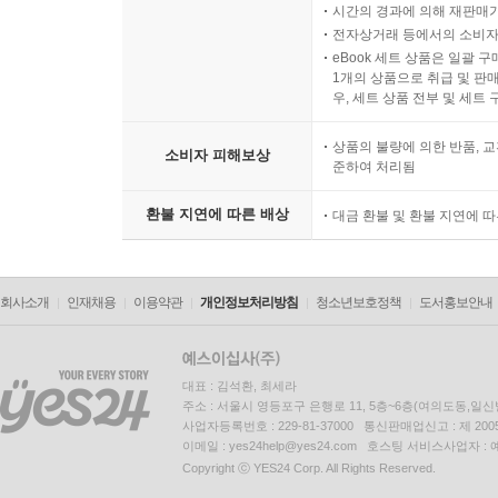
시간의 경과에 의해 재판매가
전자상거래 등에서의 소비자
eBook 세트 상품은 일괄 
1개의 상품으로 취급 및 판매
우, 세트 상품 전부 및 세트
상품의 불량에 의한 반품, 교
소비자 피해보상
준하여 처리됨
환불 지연에 따른 배상
대금 환불 및 환불 지연에 
회사소개
인재채용
이용약관
개인정보처리방침
청소년보호정책
도서홍보안내
대표 : 김석환, 최세라
주소 : 서울시 영등포구 은행로 11, 5층~6층(여의도동,일신
사업자등록번호 : 229-81-37000 통신판매업신고 : 제 200
이메일 : yes24help@yes24.com 호스팅 서비스사업자 :
Copyright ⓒ YES24 Corp. All Rights Reserved.