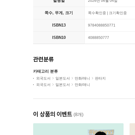
발행일
2026년 06월 04일
쪽수, 무게, 크기
쪽수확인중 | 크기확인중
ISBN13
9784088850771
ISBN10
4088850777
관련분류
카테고리 분류
외국도서
일본도서
만화/애니
판타지
외국도서
일본도서
만화/애니
이 상품의 이벤트
(8개)