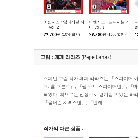
어벤저스 : 임파서블 시
어벤저스 : 임파서블 시
데
티 Vol. 2
티 Vol. 1
B
29,700
원
(10% 할인)
29,700
원
(10% 할인)
1
그림 :
페페 라라즈
(Pepe Larraz)
스페인 그림 작가 페페 라라즈는 「스파이더 
프: 홈 프론트』, 『웹 오브 스파이더맨』, 
되었다. 떠오르는 신성으로 평가받고 있는 라라
「울버린 & 엑스맨」, 「언캐...
작가의 다른 상품