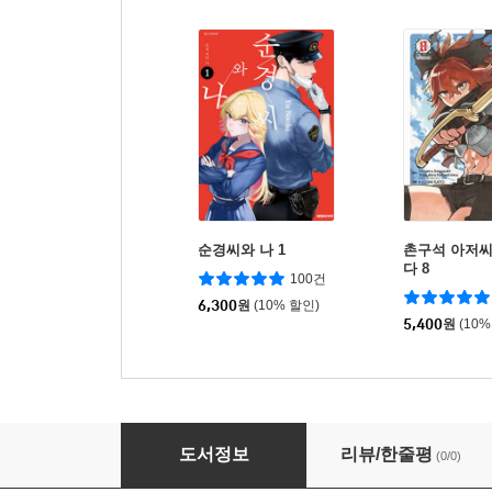
순경씨와 나 1
촌구석 아저씨
다 8
100건
6,300
원
(10% 할인)
5,400
원
(10%
블러드 헌트
도서정보
리뷰/한줄평
(0/0)