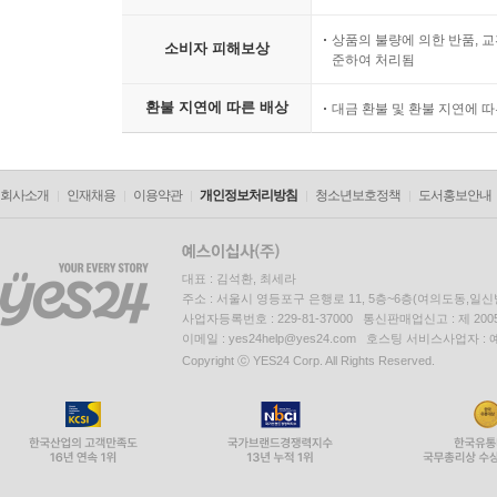
상품의 불량에 의한 반품, 교
소비자 피해보상
준하여 처리됨
환불 지연에 따른 배상
대금 환불 및 환불 지연에 
회사소개
인재채용
이용약관
개인정보처리방침
청소년보호정책
도서홍보안내
대표 : 김석환, 최세라
주소 : 서울시 영등포구 은행로 11, 5층~6층(여의도동,일신
사업자등록번호 : 229-81-37000 통신판매업신고 : 제 200
이메일 : yes24help@yes24.com 호스팅 서비스사업자 :
Copyright ⓒ YES24 Corp. All Rights Reserved.