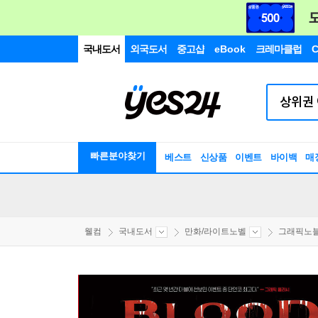
국내도서
외국도서
중고샵
eBook
크레마클럽
C
빠른분야찾기
베스트
신상품
이벤트
바이백
매
웰컴
국내도서
만화/라이트노벨
그래픽노