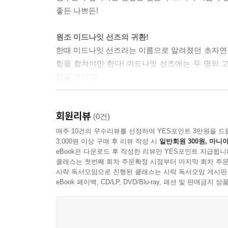
좋든 나쁘든!
원조 미드나잇 선즈의 귀환!
한때 미드나잇 선즈라는 이름으로 알려졌던 초자연
힘을 합쳐야만 한다! 미드나잇 선즈에는 두 명의 
않을 것이다!
제드 맥케이, 셰릴 린 이튼, 대니 로어, 브라이언 힐
회원리뷰
게르만 페랄타가 참여한 「블러드 헌트: 레드 밴드 에
(0건)
「미드나잇 선즈: 블러드 헌트」 #1-3 및 「프리 코
매주 10건의 우수리뷰를 선정하여 YES포인트 3만원을 드
3,000원 이상 구매 후 리뷰 작성 시
일반회원 300원, 마니아
eBook은 다운로드 후 작성한 리뷰만 YES포인트 지급됩니
클래스는 첫번째 회차 주문확정 시점부터 마지막 회차 주문
사락 독서모임으로 진행된 클래스는 사락 독서모임 게시판
eBook 페이백, CD/LP, DVD/Blu-ray, 패션 및 판매금