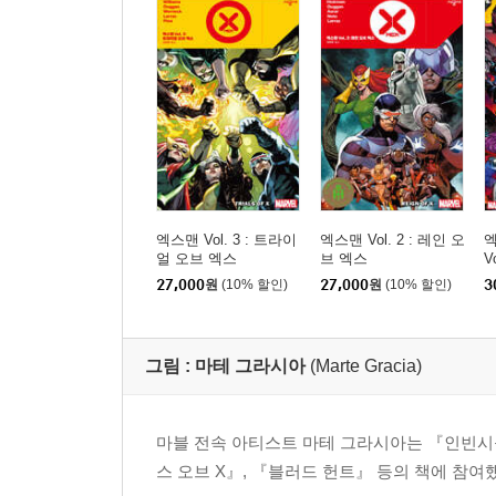
엑스맨 Vol. 3 : 트라이
엑스맨 Vol. 2 : 레인 오
엑
얼 오브 엑스
브 엑스
Vo
27,000
원
(10% 할인)
27,000
원
(10% 할인)
3
그림 :
마테 그라시아
(Marte Gracia)
마블 전속 아티스트 마테 그라시아는 『인빈시블
스 오브 X』, 『블러드 헌트』 등의 책에 