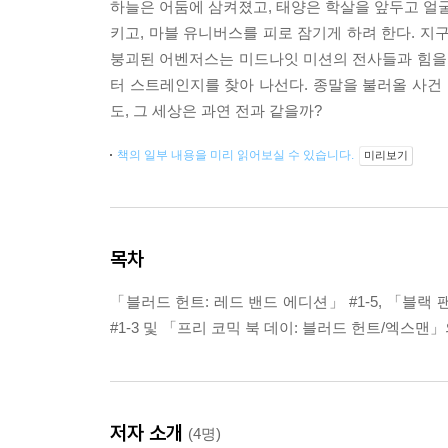
하늘은 어둠에 삼켜졌고, 태양은 학살을 앞두고 얼굴
키고, 마블 유니버스를 피로 잠기게 하려 한다. 지
붕괴된 어벤저스는 미드나잇 미션의 전사들과 힘을 합
터 스트레인지를 찾아 나선다. 종말을 불러올 사건
도, 그 세상은 과연 전과 같을까?
책의 일부 내용을 미리 읽어보실 수 있습니다.
미리보기
목차
「블러드 헌트: 레드 밴드 에디션」 #1-5, 「블랙 
#1-3 및 「프리 코믹 북 데이: 블러드 헌트/엑스맨
저자 소개
(4명)