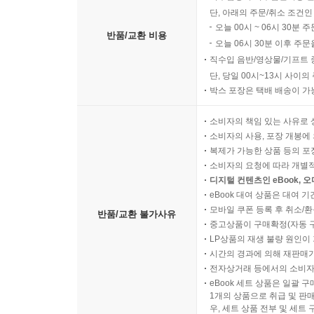
단, 아래의 주문/취소 조건인
오늘 00시 ~ 06시 30분 
반품/교환 비용
오늘 06시 30분 이후 주문
직수입 음반/영상물/기프트 
단, 당일 00시~13시 사이
박스 포장은 택배 배송이 가
소비자의 책임 있는 사유로 
소비자의 사용, 포장 개봉에 
복제가 가능한 상품 등의 포장을 
소비자의 요청에 따라 개별
디지털 컨텐츠인 eBook, 
eBook 대여 상품은 대여 기
모바일 쿠폰 등록 후 취소/환
반품/교환 불가사유
중고상품이 구매확정(자동 
LP상품의 재생 불량 원인이 기
시간의 경과에 의해 재판매가
전자상거래 등에서의 소비자
eBook 세트 상품은 일괄 
1개의 상품으로 취급 및 판매
우, 세트 상품 전부 및 세트