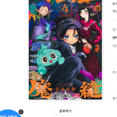
岩
첫
정
판
Y
추
결
공유하기