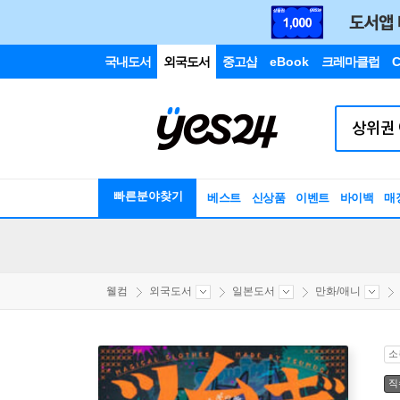
국내도서
외국도서
중고샵
eBook
크레마클럽
C
빠른분야찾기
베스트
신상품
이벤트
바이백
매
웰컴
외국도서
일본도서
만화/애니
소
직