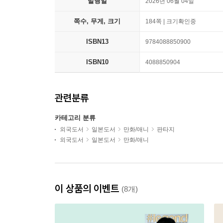
발행일
2026년 06월 04일
쪽수, 무게, 크기
184쪽 | 크기확인중
ISBN13
9784088850900
ISBN10
4088850904
관련분류
카테고리 분류
외국도서
일본도서
만화/애니
판타지
외국도서
일본도서
만화/애니
이 상품의 이벤트
(8개)