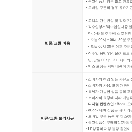
중고상품의 경우 출고 완료일
모바일 쿠폰의 경우 유효기간(
고객의 단순변심 및 착오구
직수입양서/직수입일서중 일
단, 아래의 주문/취소 조건인
오늘 00시 ~ 06시 30분 
반품/교환 비용
오늘 06시 30분 이후 주문
직수입 음반/영상물/기프트 
단, 당일 00시~13시 사이
박스 포장은 택배 배송이 가
소비자의 책임 있는 사유로 
소비자의 사용, 포장 개봉에 
복제가 가능한 상품 등의 포장을 
소비자의 요청에 따라 개별
디지털 컨텐츠인 eBook, 
eBook 대여 상품은 대여 기
모바일 쿠폰 등록 후 취소/환
반품/교환 불가사유
중고상품이 구매확정(자동 
LP상품의 재생 불량 원인이 기