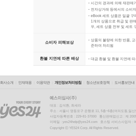
시간의 경과에 의해 재판매가
전자상거래 등에서의 소비자
eBook 세트 상품은 일괄 
1개의 상품으로 취급 및 판매
우, 세트 상품 전부 및 세트
상품의 불량에 의한 반품, 교
소비자 피해보상
준하여 처리됨
환불 지연에 따른 배상
대금 환불 및 환불 지연에 
회사소개
인재채용
이용약관
개인정보처리방침
청소년보호정책
도서홍보안내
대표 : 김석환, 최세라
주소 : 서울시 영등포구 은행로 11, 5층~6층(여의도동,일신
사업자등록번호 : 229-81-37000 통신판매업신고 : 제 200
이메일 : yes24help@yes24.com 호스팅 서비스사업자 :
Copyright ⓒ YES24 Corp. All Rights Reserved.