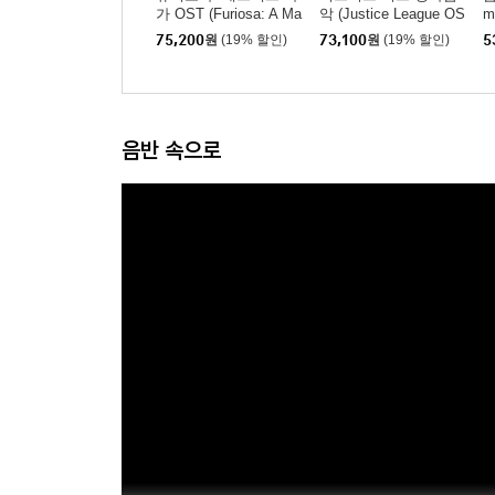
가 OST (Furiosa: A Ma
악 (Justice League OS
m
d Max Saga) [2LP]
T) [플래이밍 컬러 2LP]
m
75,200
원
(19% 할인)
73,100
원
(19% 할인)
5
k
스
음반 속으로