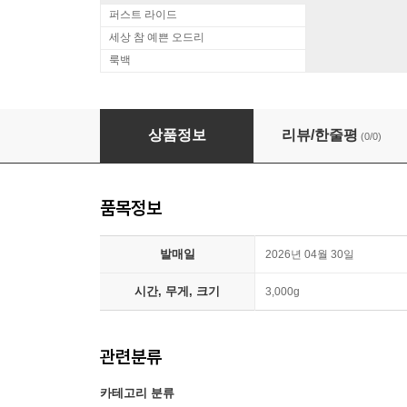
퍼스트 라이드
세상 참 예쁜 오드리
룩백
Junkie XL (정키 XL) - Saturday Teenage Ki
상품정보
리뷰/한줄평
(0/0)
품목정보
발매일
2026년 04월 30일
시간, 무게, 크기
3,000g
관련분류
카테고리 분류