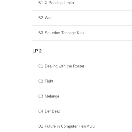
B1
X-Panding Limits
B2
War
B3
Saturday Teenage Kick
LP 2
C1
Dealing with the Roster
C2
Fight
C3
Melange
C4
Def Beat
D1
Future in Computer Hell/Mulu