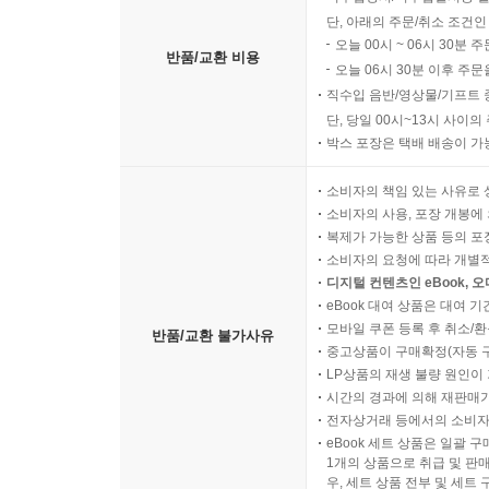
단, 아래의 주문/취소 조건인
오늘 00시 ~ 06시 30분 
반품/교환 비용
오늘 06시 30분 이후 주문
직수입 음반/영상물/기프트 
단, 당일 00시~13시 사이
박스 포장은 택배 배송이 가
소비자의 책임 있는 사유로 
소비자의 사용, 포장 개봉에 
복제가 가능한 상품 등의 포장을 
소비자의 요청에 따라 개별
디지털 컨텐츠인 eBook, 
eBook 대여 상품은 대여 기
모바일 쿠폰 등록 후 취소/환
반품/교환 불가사유
중고상품이 구매확정(자동 
LP상품의 재생 불량 원인이 기
시간의 경과에 의해 재판매가
전자상거래 등에서의 소비자
eBook 세트 상품은 일괄 
1개의 상품으로 취급 및 판매
우, 세트 상품 전부 및 세트