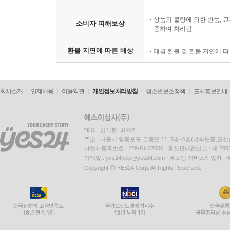
상품의 불량에 의한 반품, 교
소비자 피해보상
준하여 처리됨
환불 지연에 따른 배상
대금 환불 및 환불 지연에 
회사소개
인재채용
이용약관
개인정보처리방침
청소년보호정책
도서홍보안내
대표 : 김석환, 최세라
주소 : 서울시 영등포구 은행로 11, 5층~6층(여의도동,일신
사업자등록번호 : 229-81-37000 통신판매업신고 : 제 200
이메일 : yes24help@yes24.com 호스팅 서비스사업자 :
Copyright ⓒ YES24 Corp. All Rights Reserved.