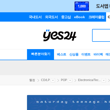
국내도서
외국도서
중고샵
eBook
크레마클럽
C
빠른분야찾기
베스트
신상품
이벤트
바이백
매
웰컴
CD/LP
POP
Electronica/Tec...