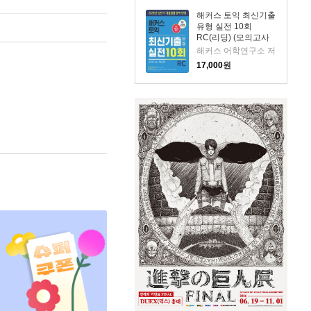
해커스 토익 최신기출
유형 실전 10회
RC(리딩) (모의고사
+해설집)
해커스 어학연구소 저
17,000
원