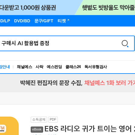
D/LP
DVD/BD
문구
/GIFT
티켓
장안내
채널예스
사락
예스펀딩
클래스24
독서유형검사
RBTI Lab
독서유형검사
박혜진 편집자의 문장 수집,
채널예스 1화 보러 가
소득공제
PDF
EBS 라디오 귀가 트이는 영어 
eBook