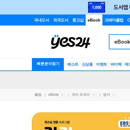
국내도서
외국도서
중고샵
eBook
크레마클럽
C
빠른분야찾기
베스트
신상품
이벤트
바이백
매
웰컴
eBook
국어 외국어
영어