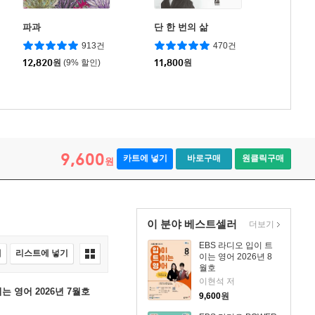
파과
단 한 번의 삶
913건
470건
12,820
원
(9% 할인)
11,800
원
9,600
카트에 넣기
바로구매
원클릭구매
원
이 분야 베스트셀러
더보기
EBS 라디오 입이 트
매
리스트에 넣기
이는 영어 2026년 8
월호
이현석 저
는 영어 2026년 7월호
9,600
원