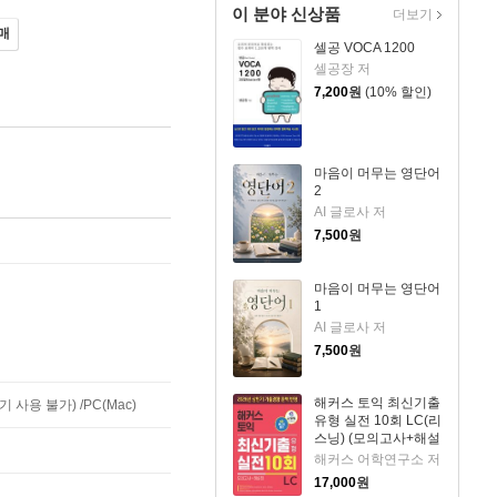
이 분야 신상품
더보기
매
셀공 VOCA 1200
셀공장 저
7,200
원
(10% 할인)
마음이 머무는 영단어
2
AI 글로사 저
7,500
원
마음이 머무는 영단어
1
AI 글로사 저
7,500
원
해커스 토익 최신기출
사용 불가) /PC(Mac)
유형 실전 10회 LC(리
스닝) (모의고사+해설
집)
해커스 어학연구소 저
17,000
원