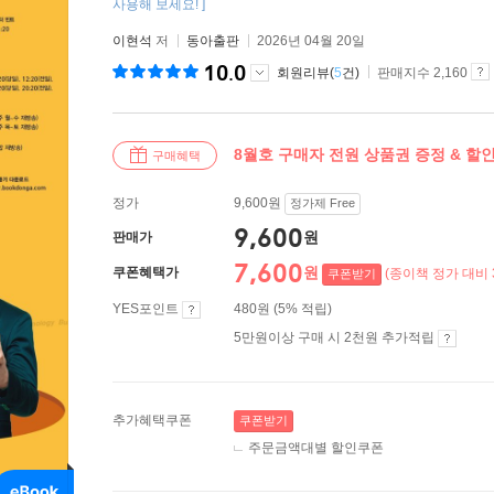
사용해 보세요! ]
이현석
저
동아출판
2026년 04월 20일
10.0
회원리뷰(
5
건)
판매지수 2,160
8월호 구매자 전원 상품권 증정 & 할
구매혜택
정가
9,600원
정가제 Free
9,600
원
판매가
7,600
원
쿠폰혜택가
(종이책 정가 대비 
쿠폰받기
YES포인트
480원 (5% 적립)
5만원이상 구매 시 2천원 추가적립
추가혜택쿠폰
쿠폰받기
주문금액대별 할인쿠폰