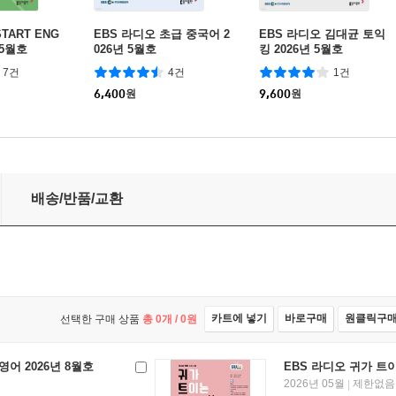
TART ENG
EBS 라디오 초급 중국어 2
EBS 라디오 김대균 토익
 5월호
026년 5월호
킹 2026년 5월호
7건
4건
1건
6,400
원
9,600
원
배송/반품/교환
카트에 넣기
바로구매
원클릭구
선택한 구매 상품
총
0
개 /
0
원
영어 2026년 8월호
EBS 라디오 귀가 트이
2026년 05월
제한없음
|