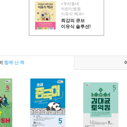
<우리동네
어린이병원
이유식 백과>
최강의 큐브
이유식 솔루션!
들이
함께 산 책