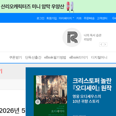
로그인
회원가입
마이페이지
카트
주문/배송
고객센터
Gl
쿠폰받기
단독선출간
eBook필기방법
eBook리더기
디지털머니
기
2026년 5월호
EBS FM 시리즈
[ 스마트한 PDF 필기 기능을