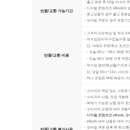
4. Finance-out 조항
출고 완료 후 10일 이내의 
5. 다른 권리에 대한 영향
디지털 콘텐츠인 eBook의 
반품/교환 가능기간
중고상품의 경우 출고 완료일
6. 존속조항
모바일 쿠폰의 경우 유효기간(
7. 위약금 조항
8. 이행보증금(계약금) 몰취 조항
고객의 단순변심 및 착오구
9. 해약금 약정 배제 조항
직수입양서/직수입일서중 일
· 제10장 일반조항
단, 아래의 주문/취소 조건인
오늘 00시 ~ 06시 30분 
1. 구제수단의 한정
반품/교환 비용
오늘 06시 30분 이후 주문
2. 비밀유지의무
직수입 음반/영상물/기프트 
3. 준거법
단, 당일 00시~13시 사이
4. 분쟁해결
박스 포장은 택배 배송이 가
5. 양도
6. 수정.포기
소비자의 책임 있는 사유로 
소비자의 사용, 포장 개봉에 
7. 완전합의
복제가 가능한 상품 등의 포장을 
8. 통지
소비자의 요청에 따라 개별
9. 비용부담
디지털 컨텐츠인 eBook, 
10. 제3자의 권리
eBook 대여 상품은 대여 기
모바일 쿠폰 등록 후 취소/환
11. 분리가능성
반품/교환 불가사유