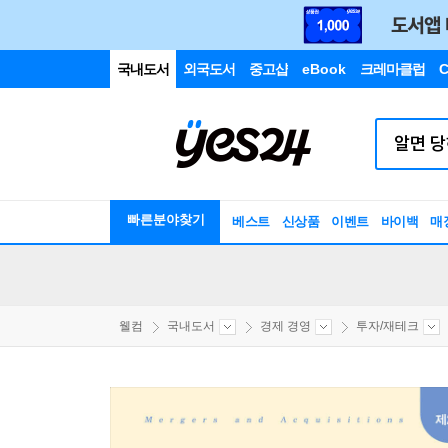
국내도서
외국도서
중고샵
eBook
크레마클럽
C
빠른분야찾기
베스트
신상품
이벤트
바이백
매
웰컴
국내도서
경제 경영
투자/재테크