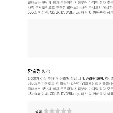
클래스는 첫번째 회차 주문확정 시점부터 마지막 회차 주문
· 거래종결
사락 독서모임으로 진행된 클래스는 사락 독서모임 게시판
eBook 페이백, CD/LP, DVD/Blu-ray, 패션 및 판매금
1. 거래종결일
2. 사전 거래종결(Pre-closing) 및 거래종결 체크리스트(C
3. 거래종결 절차
4. 거래종결에 부수하는 거래 등
5. Cross-border M&A거래에서의 거래종결
6. 거래종결 합의서(Closing Memorandum)의 작성
· 진술보증 일반론
1. DD와의 관계
2. 진술보증책임의 법적성질
한줄평
(0건)
3. 진술보증의 기능
4. 진술보증위반의 효과
1,000원 이상 구매 후 한줄평 작성 시
일반회원 50원, 마니
eBook은 다운로드 후 작성한 리뷰만 YES포인트 지급됩니
5. 진술보증의 주체(진술보증자)
클래스는 첫번째 회차 주문확정 시점부터 마지막 회차 주문
6. 진술보증의 기준시점
eBook 페이백, CD/LP, DVD/Blu-ray, 패션 및 판매금
7. 매수인의 주관적 인식
· 진술보증의 예외
1. 진술보증대상의 한정 방법 개관
평점