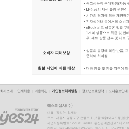
중고상품이 구매확정(자동 
12. 언어
LP상품의 재생 불량 원인이 기
13. 표제
시간의 경과에 의해 재판매가
14. 정본
전자상거래 등에서의 소비자
eBook 세트 상품은 일괄 
15. 우선순위
1개의 상품으로 취급 및 판매
16. 간인대체합의
우, 세트 상품 전부 및 세트
제4편 상장주식에 관한 매매계약의 구조와 해설
상품의 불량에 의한 반품, 교
소비자 피해보상
준하여 처리됨
제 1 장 상장주식에 관한 매매의 유형
환불 지연에 따른 배상
대금 환불 및 환불 지연에 
제 2 장 상장주식에 관한 매매계약의 특징적인 내용
1. 상대매매(장외거래)에 의한 주식매매계약
2. 시간외 대량매매(장내거래)에 의한 주식매매계약
회사소개
인재채용
이용약관
개인정보처리방침
청소년보호정책
도서홍보안내
제5편 2단계 주식매매계약(회사분할+주식매매)의 
제 1 장 회사분할에 의한 사업의 취득 방법
대표 : 김석환, 최세라
주소 : 서울시 영등포구 은행로 11, 5층~6층(여의도동,일신
사업자등록번호 : 229-81-37000 통신판매업신고 : 제 200
제 2 장 2단계(회사분할+주식매매) 구조의 개요
이메일 : yes24help@yes24.com 호스팅 서비스사업자 :