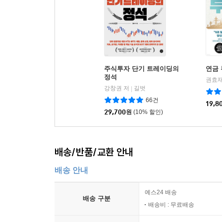
6. 인허가, 컴플라이언스, 분쟁에 관한 사항
7. 기타 사항
· 이행사항(약정사항, 준수사항)(Covenant)
1. 거래종결 전 이행사항
2. 거래종결 후 이행사항
주식투자 단기 트레이딩의
연금 
· 주주간 합의
정석
권효재
· 손해배상 일반론
강창권 저
길벗
|
1. 손해배상책임의 법적성질
66건
19,8
2. 귀책성 요부
29,700
원
(10% 할인)
3. 상대방의 주관적 인식과 손해배상책임
4. 강행법규에 위반된 진술보증 또는 의무와 손해
5. 손해배상의 범위
배송/반품/교환 안내
6. 진술보증 등의 존속
배송 안내
7. 피배상자의 범위
8. 매수인의 주식 처분과 매도인의 손해배상책임 존
예스24 배송
배송 구분
· 손해배상의 한정
배송비 : 무료배송
1. 손해의 범위 한정