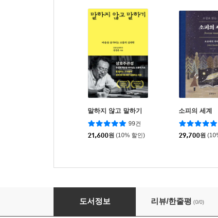
말하지 않고 말하기
소피의 세계
99건
21,600
원
(10% 할인)
29,700
원
(1
M&A 투자계약 실무
도서정보
리뷰/한줄평
(0/0)