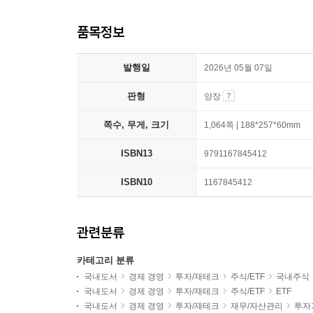
품목정보
발행일
2026년 05월 07일
판형
양장
쪽수, 무게, 크기
1,064쪽 | 188*257*60mm
ISBN13
9791167845412
ISBN10
1167845412
관련분류
카테고리 분류
국내도서
경제 경영
투자/재테크
주식/ETF
국내주식
국내도서
경제 경영
투자/재테크
주식/ETF
ETF
국내도서
경제 경영
투자/재테크
재무/자산관리
투자