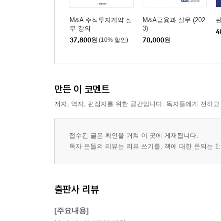
· 당사자
1. 당사자가 여러 명인 경우
M&A 주식투자계약 실
M&A금융과 실무 (202
무 강의
3)
2. 당사자가 투자신탁형 집합투자기구인 경우
4
37,800
원
(10% 할인)
70,000
원
3. 당사자가 투자도관(SPV)인 경우의 고려 사항
· 전 문
· 목 적
· 용어정의 등
만든 이 코멘트
· 주식의 매매
저자, 역자, 편집자를 위한 공간입니다. 독자들에게 전하고
1. 매매목적물의 특정
2. 매매대금
3. 거래의 실행
접수된 글은 확인을 거쳐 이 곳에 게재됩니다.
· 매매대금 일반론
독자 분들의 리뷰는 리뷰 쓰기를, 책에 대한 문의는 1:
1. 매매대금의 적정 필요성
2. 매매대금 결정방법
3. 기업가치 평가방법
출판사 리뷰
4. 프리미엄과 Discount
[주요내용]
5. 매매대금을 정하는 방법