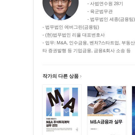
- 사법연수원 28기
3. 상대거래절차와 입찰거래절차의 선택
- 육군법무관
4. 주식양도의 실행
- 법무법인 세종(금융팀)
- 법무법인 에버그린(금융팀)
제 2 장 주식매매계약(최종계약) 체결에 이르기까지
- (현)법무법인 리율 대표변호사
1. M&A자문기관(FA)의 선정 및 자문계약의 체결
- 업무: M&A, 인수금융, 벤처?스타트업, 부동
2. 비밀유지계약(NDA, CA)
타 증권발행 등 기업금융, 금융&회사 소송 등
3. 양해각서(MOU)
4. 주요거래조건(Term Sheet)
5. 실사(DD)
6. 주식가치평가(Valuation)-CFDF(Cash Free, Debt
작가의 다른 상품
7. 주식매매계약의 협상 및 체결
제3편 주식매매계약의 구조와 해설
제 1 장 주식매매계약의 구조
제 2 장 주식매매계약의 내용과 해설
· 계약서의 명칭