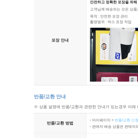
2. 금액의 한정
안전하고 정확한 포장을 위해 
고객님께 배송되는 모든 상품을
3. 시간에 의한 한정
목적 : 안전한 포장 관리
· 특별배상
촬영범위 : 박스 포장 작업
· 배상금의 성질
· 다른 권리에 대한 영향
포장 안내
· 기타 손해배상책임의 제한
1. 제3자 청구
2. 손익공제
3. 손해경감의무
· 손해배상책임의 담보 방안
1. 매매대금의 분할지급
2. 에스크로를 이용하는 방법
반품/교환 안내
3. 진술보증보험
· 계약의 해제
※ 상품 설명에 반품/교환과 관련한 안내가 있는경우 아래 
1. 해제사유와 해제의 법적성질
마이페이지 >
반품/교환 신청
2. 해제의 제한
반품/교환 방법
판매자 배송 상품은 판매자와
3. Long Stop Date