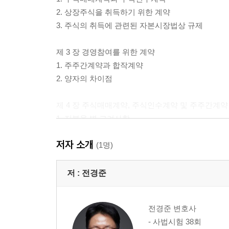
2. 상장주식을 취득하기 위한 계약
3. 주식의 취득에 관련된 자본시장법상 규제
제 3 장 경영참여를 위한 계약
1. 주주간계약과 합작계약
2. 양자의 차이점
제 4 장 주식매매계약, 주식인수계약 및 주주간계약
1. 지분율 별 고려사항
2. 주주총회 결의사항
저자 소개
3. 단독.소수주주권
(1명)
4. 제2편 이하의 서술 범위
저 :
전경준
제2편 주식매매에 의한 M&A의 절차
제 1 장 주식매매절차의 전체적인 흐름
전경준 변호사
1. 상대거래의 절차 흐름
- 사법시험 38회
2. 입찰거래의 절차 흐름