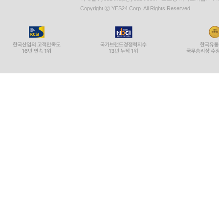
1. 신설분할+주식매매
Copyright ⓒ YES24 Corp. All Rights Reserved.
2. SPC설립+흡수분할합병+주식매매
3. 유의점
4. 매도인측 실사의 중요성
제 3 장 2단계 주식매매계약(신설분할+주식매매)의
· 당사자
· 분할계획서의 작성.첨부
· 대상사업 및 대상주식의 정의
· 2단계 거래의 개요 명시
· 신설분할에 의한 대상회사(분할신설회사)의 설립
· 승계대상권리의무의 특정(구체화)
· 거래종결 선행조건
· 진술보증의 기준시점.대상 등의 한정
· 이행사항의 대상 한정
· 사업분리문제(Stand-alone Issue)의 중요성