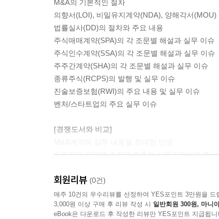
M&A의 기본적인 절차
6. 계약금(이행보증금)
의향서(LOI), 비밀유지계약(NDA), 양해각서(MOU
· 매매대금의 조정(가격조정)
법률실사(DD)의 절차와 주요 내용
1. 가격조정의 방법
주식매매계약(SPA)의 각 조문별 해설과 실무 이슈
2. 재무제표 등 작성기준
주식인수계약(SSA)의 각 조문별 해설과 실무 이슈
3. 비교대상 항목의 한정 합의
주주간계약(SHA)의 각 조문별 해설과 실무 이슈
4. 조정액의 상.하한 설정
종류주식(RCPS)의 발행 및 실무 이슈
5. 매매대금의 조정과 손해배상청구의 중복적용 배
진술보증보험(RWI)의 주요 내용 및 실무 이슈
· Earn-out
벤처/스타트업의 주요 실무 이슈
1. Earn-out의 취지
2. Earn-out 설계 방법
[경쟁도서와 비교]
3. Earn-out 관련 기타 유의사항
M&A계약의 실무 내용을 최대한 반영
· 거래종결 선행조건
실무적인 문제에 초점을 맞추어 실무자들에게 즉시
1. 선행조건의 법적성질
지금까지 다른 문헌에서는 다루지 않은 다양한 실무
2. 선행조건의 포기
회원리뷰
다양한 실제 계약서 기재례와 관련 판례와 뉴스(신
(0건)
3. 선행조건으로 규정되는 사항
4. 선행조건 충족기한 설정
매주 10건의 우수리뷰를 선정하여 YES포인트 3만원을 드
3,000원 이상 구매 후 리뷰 작성 시
일반회원 300원, 마니아
5. 귀책사유 요부
eBook은 다운로드 후 작성한 리뷰만 YES포인트 지급됩니
6. 선행조건 충족 방해