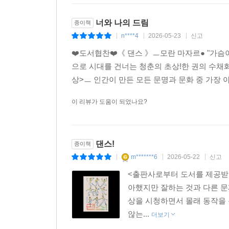
너와 나의 드림
종이책
n****4
2026-05-23
신고
|
|
|
❤️도서협찬❤️《 댄스 》ㅡ모란 마자르● "가슴이
으로 시대를 건너는 청춘의 초상!한 권의 수채
상>ㅡ 인간이 만든 모든 문명과 문화 중 가장 
이 리뷰가 도움이 되었나요?
댄스!
종이책
m*******6
2026-05-22
신고
|
|
|
<출판사로부터 도서를 제공받아 
아했지만 잘하는 것과 다른 문
상을 시청하면서 몰래 동작을 
않는...
더보기