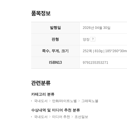
품목정보
발행일
2026년 04월 30일
판형
양장
쪽수, 무게, 크기
252쪽 | 810g | 185*260*30
ISBN13
9791155353271
관련분류
카테고리 분류
국내도서
만화/라이트노벨
그래픽노블
수상내역 및 미디어 추천 분류
국내도서
미디어 추천
조선일보