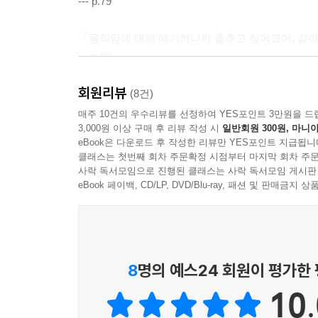
--- p.79
「움직임에 대해 얘기하니까 춤추고 싶어졌어, 같이 
--- p.80
회원리뷰
「뭐, 적어도 난 티를 안 낼 수 있어서 다행이야….
(8건)
쉽지만은 않으니까….」
매주 10건의 우수리뷰를 선정하여 YES포인트 3만원을 드
3,000원 이상 구매 후 리뷰 작성 시
일반회원 300원, 마니아
「얘, 여긴 뉴욕이야. 모두가 다른 곳에서 왔다고…
eBook은 다운로드 후 작성한 리뷰만 YES포인트 지급됩니
--- p.91
클래스는 첫번째 회차 주문확정 시점부터 마지막 회차 주문
사락 독서모임으로 진행된 클래스는 사락 독서모임 게시판
「더 이상 아무것도 모르겠어. 내가 독일에 왜 갔었
eBook 페이백, CD/LP, DVD/Blu-ray, 패션 및 판매금
있었던 것 같아…. 거기서 무엇을 보았는지 모르겠어
--- p.203
「내가 아는 건, 그들을 보고 있으면 내 몸 전체가 
8
명의 예스24 회원이 평가한
--- p.217
10.