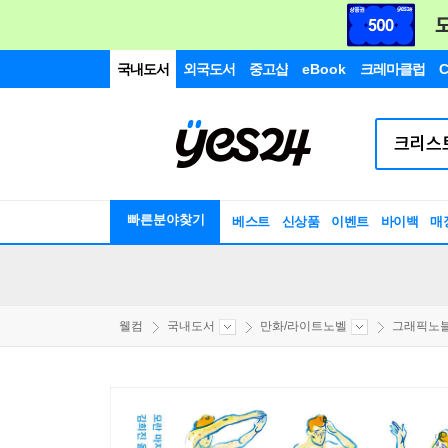
국내도서
외국도서
중고샵
eBook
크레마클럽
C
빠른분야찾기
베스트
신상품
이벤트
바이백
매
웰컴
국내도서
만화/라이트노벨
그래픽노