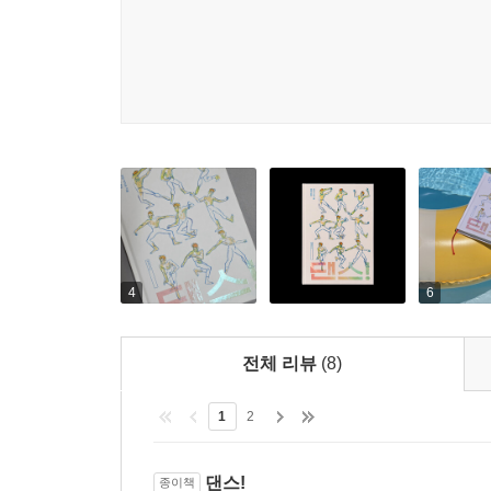
4
6
전체 리뷰
(8)
1
2
댄스!
종이책