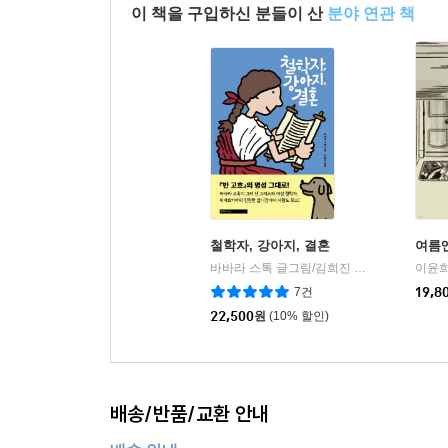
이 책을 구입하신 분들이 산
분야 연관 책
철학자, 강아지, 결혼
여름엔
바바라 스톡 글그림/김희진 역
미메시스
이윤희
|
7건
19,8
22,500
원
(10% 할인)
배송/반품/교환 안내