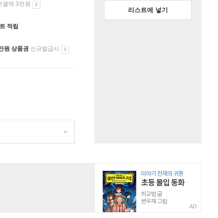
첫결제 3천원
리스트에 넣기
인트 적립
만원 상품권
신규발급시
AD