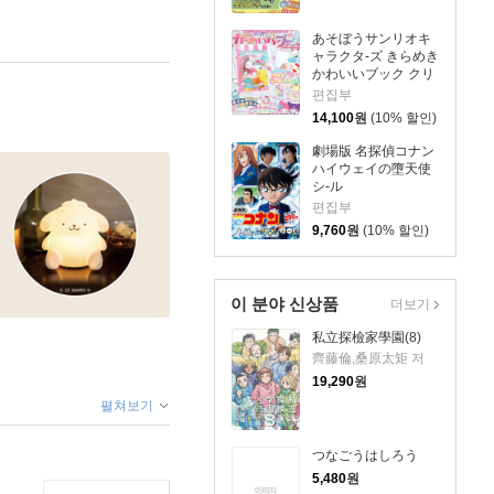
あそぼうサンリオキ
ャラクタ-ズ きらめき
かわいいブック クリ
アシ-ル手帳
편집부
14,100
원
(10% 할인)
劇場版 名探偵コナン
ハイウェイの墮天使
シ-ル
편집부
9,760
원
(10% 할인)
이 분야 신상품
더보기
私立探檢家學園(8)
齊藤倫,桑原太矩 저
19,290
원
펼쳐보기
つなごうはしろう
5,480
원