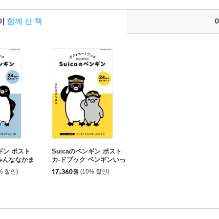
들이
함께 산 책
ンギン ポスト
Suicaのペンギン ポスト
 みんななかま
カ-ドブック ペンギンいっ
ぱい編
% 할인)
17,360
원
(10% 할인)