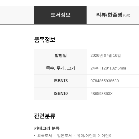
SuicaのペンギンシールBOOK いつもの暮らし
도서정보
리뷰/한줄평
(0/0)
품목정보
발행일
2026년 07월 16일
쪽수, 무게, 크기
24쪽 | 128*182*5mm
ISBN13
9784865938630
ISBN10
486593863X
관련분류
카테고리 분류
외국도서
일본도서
유아/어린이
어린이