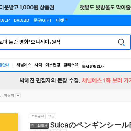
D/LP
DVD/BD
문구
/GIFT
티켓
독서유형검사
RBTI Lab
장안내
채널예스
사락
예스펀딩
클래스24
독서유형검사
박혜진 편집자의 문장 수집,
채널예스 1화 보러 가
어린이
소득공제
수입
Suicaのペンギンシール
직수입일서