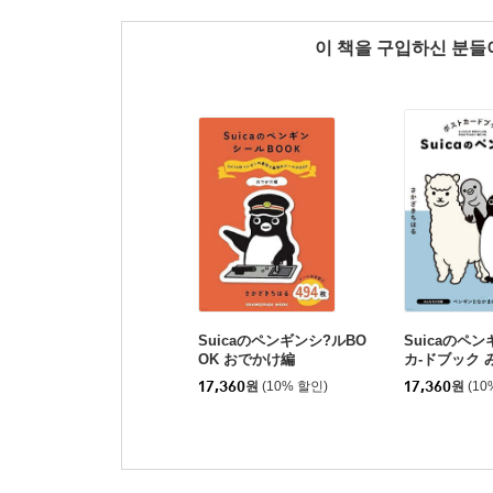
이 책을 구입하신 분
Suicaのペンギンシ?ルBO
Suicaのペ
OK おでかけ編
カ-ドブック
編
17,360
원
(10% 할인)
17,360
원
(10