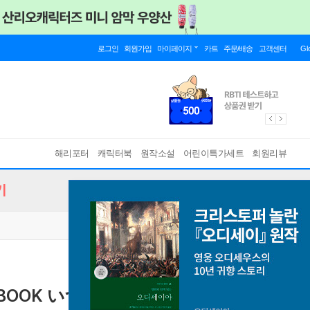
로그인
회원가입
마이페이지
카트
주문/배송
고객센터
Gl
해리포터
캐릭터북
원작소설
어린이특가세트
회원리뷰
기
BOOK いつもの暮らし編
[ 單行本 ]