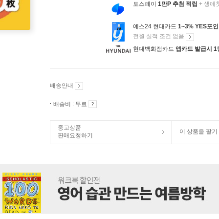
토스페이
1만P 추첨 적립
+ 생애
예스24 현대카드
1~3% YES포
전월 실적 조건 없음
현대백화점카드
앱카드 발급시 1
배송안내
배송비 : 무료
중고상품
이 상품을 팔기
판매요청하기