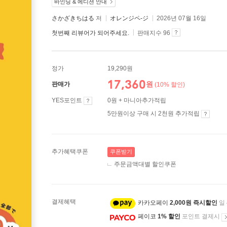
바인딩 & 에디션 안내
さかざきちはる
저
オレンジペ-ジ
2026년 07월 16일
첫번째 리뷰어가 되어주세요.
판매지수 96
정가
19,290원
17,360
원
판매가
(10% 할인)
YES포인트
0원 + 마니아추가적립
5만원이상 구매 시 2천원 추가적립
추가혜택쿠폰
쿠폰받기
주문금액대별 할인쿠폰
결제혜택
카카오페이
2,000원 즉시할인
일
페이코
1% 할인
포인트 결제시