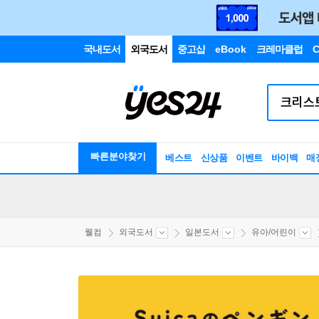
국내도서
외국도서
중고샵
eBook
크레마클럽
C
빠른분야찾기
베스트
신상품
이벤트
바이백
매
웰컴
외국도서
일본도서
유아/어린이