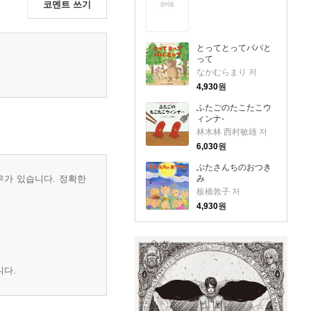
코멘트 쓰기
とってとってパパと
って
なかむらまり 저
4,930
원
ふたごのたこたこウ
ィンナ-
林木林 西村敏雄 저
6,030
원
ぶたさんちのおつき
우가 있습니다. 정확한
み
板橋敦子 저
4,930
원
니다.