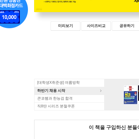
미리보기
사이즈비교
공유하기
[대학생X취준생] 여름방학
하반기 채용 시작
큰코쌤과 한능검 합격
직8딴 시리즈 분철쿠폰
이 책을 구입하신 분