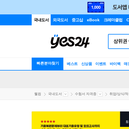
국내도서
외국도서
중고샵
eBook
크레마클럽
C
빠른분야찾기
베스트
신상품
이벤트
바이백
매
웰컴
국내도서
수험서 자격증
취업/상식/적성