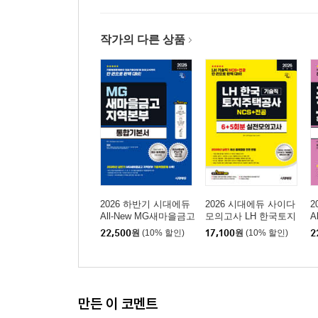
작가의 다른 상품
2026 하반기 시대에듀
2026 시대에듀 사이다
2
All-New MG새마을금고
모의고사 LH 한국토지
A
지역본부 필기전형 통
주택공사 기술직 NCS
라
22,500
원
(10% 할인)
17,100
원
(10% 할인)
2
합기본서
+전공
만든 이 코멘트