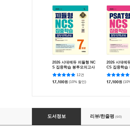
2026 시대에듀 피듈형 NC
2026 시대에듀
S 집중학습 봉투모의고사
CS 집중학습
7회분
사 7회분
12건
17,100
원
(10% 할인)
17,100
원
(10
시대에듀 한국중부발전 통합기본서
도서정보
리뷰/한줄평
(6/0)