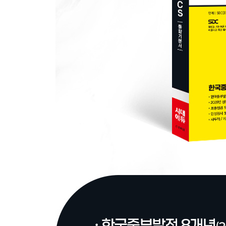
● 별책 : 정답 및 해설
PART 1 한국중부발전 8개년 기출복원문제
PART 2 직업기초능력평가
PART 3 최종점검 모의고사
OMR 답안카드