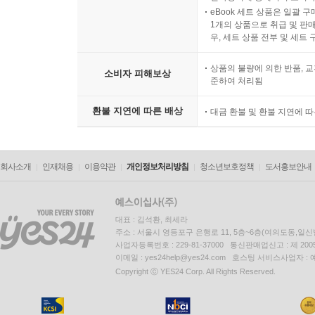
eBook 세트 상품은 일괄 
1개의 상품으로 취급 및 판매
우, 세트 상품 전부 및 세트
상품의 불량에 의한 반품, 교
소비자 피해보상
준하여 처리됨
환불 지연에 따른 배상
대금 환불 및 환불 지연에 
회사소개
인재채용
이용약관
개인정보처리방침
청소년보호정책
도서홍보안내
대표 : 김석환, 최세라
주소 : 서울시 영등포구 은행로 11, 5층~6층(여의도동,일신
사업자등록번호 : 229-81-37000 통신판매업신고 : 제 200
이메일 : yes24help@yes24.com 호스팅 서비스사업자 :
Copyright ⓒ YES24 Corp. All Rights Reserved.