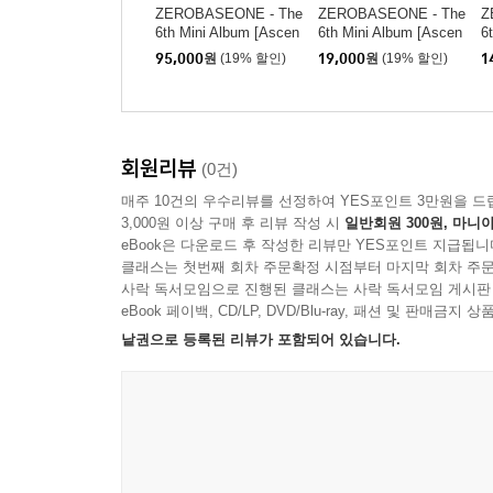
ZEROBASEONE - The
ZEROBASEONE - The
Z
6th Mini Album [Ascen
6th Mini Album [Ascen
6
d-] LENTICULAR KEY
d-] LENTICULAR KEY
d
95,000
원
(19% 할인)
19,000
원
(19% 할인)
1
RING Ver. [5종 SET]
RING Ver. [5종 중 1종
랜덤발송]
회원리뷰
(0건)
매주 10건의 우수리뷰를 선정하여 YES포인트 3만원을 드
3,000원 이상 구매 후 리뷰 작성 시
일반회원 300원, 마니아
eBook은 다운로드 후 작성한 리뷰만 YES포인트 지급됩니
클래스는 첫번째 회차 주문확정 시점부터 마지막 회차 주문
사락 독서모임으로 진행된 클래스는 사락 독서모임 게시판
eBook 페이백, CD/LP, DVD/Blu-ray, 패션 및 판매금
낱권으로 등록된 리뷰가 포함되어 있습니다.