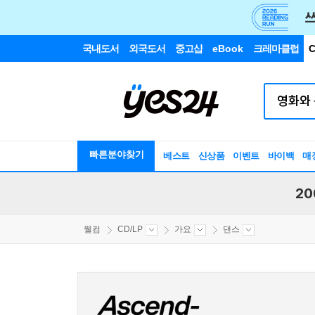
국내도서
외국도서
중고샵
eBook
크레마클럽
C
빠른분야찾기
베스트
신상품
이벤트
바이백
매
20
웰컴
CD/LP
가요
댄스