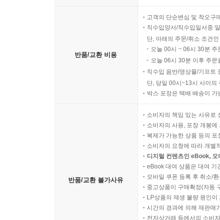
고객의 단순변심 및 착오구
직수입양서/직수입일서중 일
단, 아래의 주문/취소 조건인
오늘 00시 ~ 06시 30분 
반품/교환 비용
오늘 06시 30분 이후 주문
직수입 음반/영상물/기프트 
단, 당일 00시~13시 사이
박스 포장은 택배 배송이 가
소비자의 책임 있는 사유로 
소비자의 사용, 포장 개봉에 
복제가 가능한 상품 등의 포장을 
소비자의 요청에 따라 개별
디지털 컨텐츠인 eBook, 
eBook 대여 상품은 대여 기
모바일 쿠폰 등록 후 취소/환
반품/교환 불가사유
중고상품이 구매확정(자동 
LP상품의 재생 불량 원인이 기
시간의 경과에 의해 재판매가
전자상거래 등에서의 소비자