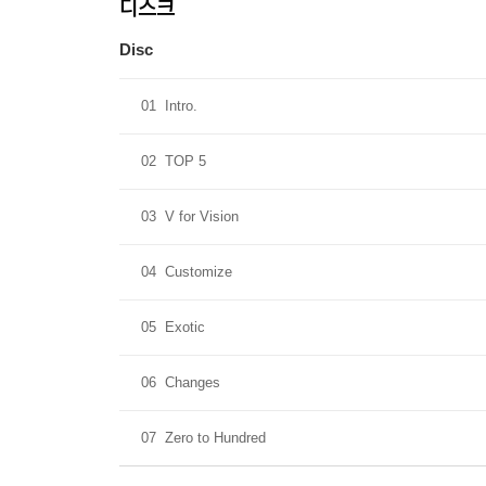
디스크
- Accordion Booklet / 1ea
ㄴCover / 386 x 167 mm / 4p
Disc
ㄴBooklet / 950 x 167mm / 20p
- Photo Sticker / 140 x 210mm / Random, 1ea out of
01
Intro.
- Folded Poster / 320 x 420mm / Random, 1ea out o
02
TOP 5
※ 본 음반에 포함된 랜덤 구성품은 동일한 확률로
03
V for Vision
04
Customize
05
Exotic
06
Changes
07
Zero to Hundred