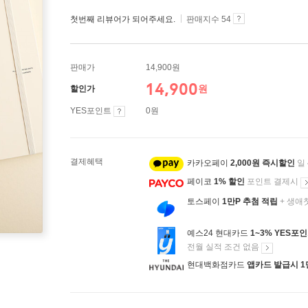
첫번째 리뷰어가 되어주세요.
판매지수 54
판매가
14,900원
14,900
원
할인가
YES포인트
0원
결제혜택
카카오페이
2,000원 즉시할인
일
페이코
1% 할인
포인트 결제시
토스페이
1만P 추첨 적립
+ 생애
예스24 현대카드
1~3% YES포
전월 실적 조건 없음
현대백화점카드
앱카드 발급시 1