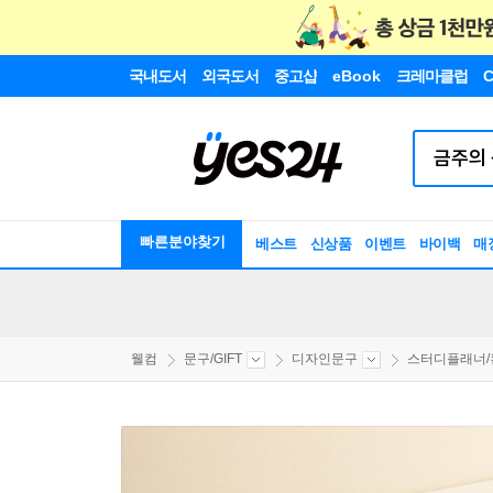
국내도서
외국도서
중고샵
eBook
크레마클럽
C
빠른분야찾기
베스트
신상품
이벤트
바이백
매
웰컴
문구/GIFT
디자인문구
스터디플래너/컨