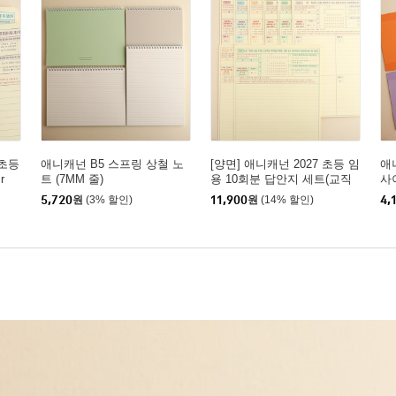
초등
애니캐넌 B5 스프링 상철 노
[양면] 애니캐넌 2027 초등 임
애
r
트 (7MM 줄)
용 10회분 답안지 세트(교직
사이
논술+교육과정)
5,720
원
(3% 할인)
11,900
원
(14% 할인)
4,