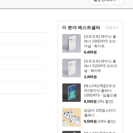
이 분야 베스트셀러
더보기
[모트모트] 텐미닛 플
래너 100DAYS 오리
지널 - 화이트
6,400
원
[모트모트] 텐미닛 플
래너 31DAYS 오리지
널 - 화이트
2,400
원
[예스24단독][모트모
트] 텐미닛 플래너
100DAYS - 일월오봉
도
8,500
원
(3% 할인)
담곰이 100일스터디
플래너
6,500
원
(24% 할인)