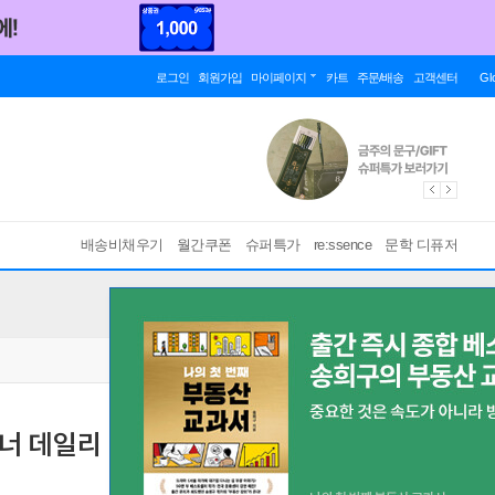
로그인
회원가입
마이페이지
카트
주문/배송
고객센터
Gl
배송비채우기
월간쿠폰
슈퍼특가
re:ssence
문학 디퓨저
너 데일리 대학생 학습 공부 공시생 백일 투