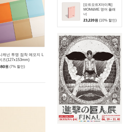
[모트모트X마미톡]
MOM&ME 영어 플래
너
23,220
원
(10% 할인)
니캐넌 투명 점착 메모지 L
즈(127x153mm)
180
원
(7% 할인)