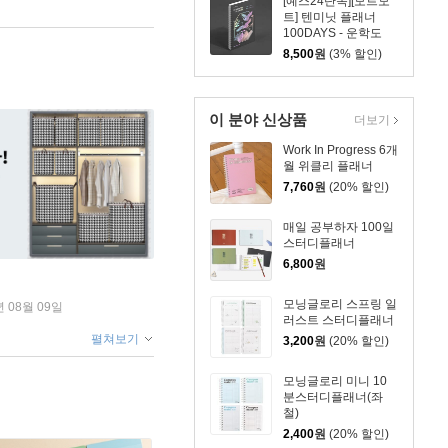
[예스24단독][모트모
트] 텐미닛 플래너
100DAYS - 운학도
8,500
원
(3% 할인)
이 분야 신상품
더보기
Work In Progress 6개
월 위클리 플래너
7,760
원
(20% 할인)
매일 공부하자 100일
스터디플래너
6,800
원
모닝글로리 스프링 일
년 08월 09일
러스트 스터디플래너
펼쳐보기
3,200
원
(20% 할인)
모닝글로리 미니 10
분스터디플래너(좌
철)
2,400
원
(20% 할인)