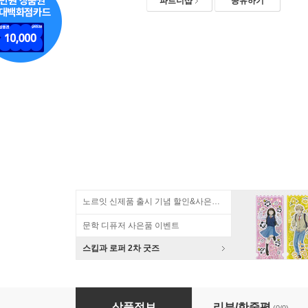
파트너샵
공유하기
노르잇 신제품 출시 기념 할인&사은품 증정!
문학 디퓨저 사은품 이벤트
스킵과 로퍼 2차 굿즈
애니캐넌 100일 스터디 플래너 데일리 대학생 
상품정보
리뷰/한줄평