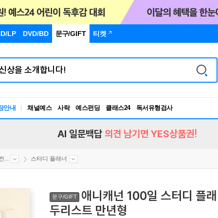
D/LP
DVD/BD
문구
/GIFT
티켓
장안내
채널예스
사락
예스펀딩
클래스24
독서유형검사
RBTI Lab
독서유형검사
AI 일문백답
의견 남기면 YES상품권!
...
스터디 플래너
애니캐넌 100일 스터디 플래
문구/GIFT
두리스트 만년형