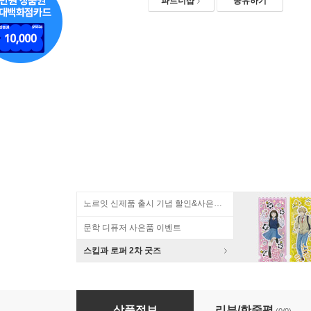
파트너샵
공유하기
노르잇 신제품 출시 기념 할인&사은품 증정!
문학 디퓨저 사은품 이벤트
스킵과 로퍼 2차 굿즈
애니캐넌 스터디 플래너 6개월(스프링 ver) 데
상품정보
리뷰/한줄평