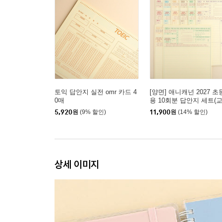
토익 답안지 실전 omr 카드 4
[양면] 애니캐넌 2027 초
0매
용 10회분 답안지 세트(
논술+교육과정)
5,920
원
(9% 할인)
11,900
원
(14% 할인)
상세 이미지