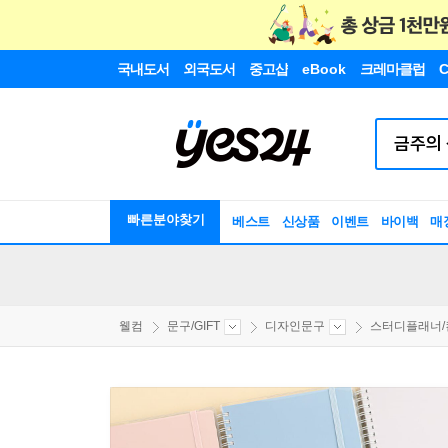
국내도서
외국도서
중고샵
eBook
크레마클럽
C
빠른분야찾기
베스트
신상품
이벤트
바이백
매
웰컴
문구/GIFT
디자인문구
스터디플래너/컨