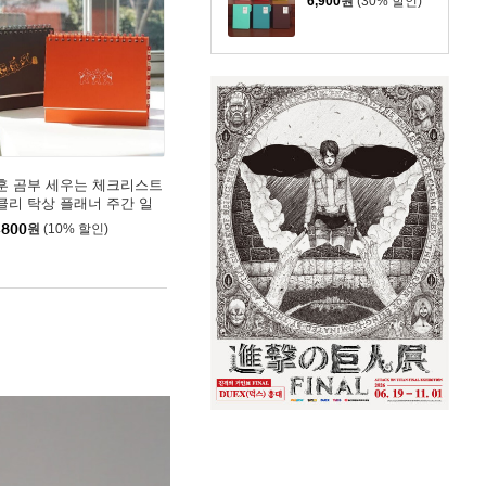
6,900
원
(30% 할인)
훈 곰부 세우는 체크리스트
클리 탁상 플래너 주간 일
일 계획표
,800
원
(10% 할인)