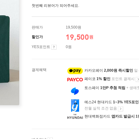
첫번째 리뷰어가 되어주세요.
판매가
19,500원
19,500
원
할인가
YES포인트
0원
결제혜택
카카오페이
2,000원 즉시할인
일
페이코
1% 할인
포인트 결제시
토스페이
1만P 추첨 적립
+ 생애
예스24 현대카드
1~3% YES포
전월 실적 조건 없음
현대백화점카드
앱카드 발급시 1