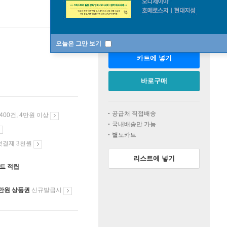
판매중
오늘은 그만 보기
카트에 넣기
바로구매
공급처 직접배송
 400건, 4만원 이상
국내배송만 가능
별도카트
첫결제 3천원
리스트에 넣기
인트 적립
만원 상품권
신규발급시