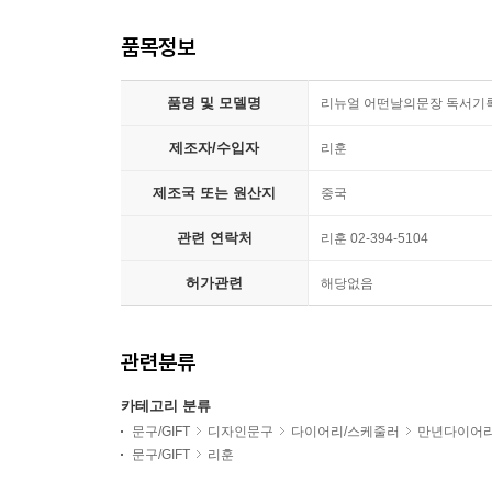
품목정보
품명 및 모델명
리뉴얼 어떤날의문장 독서기
제조자/수입자
리훈
제조국 또는 원산지
중국
관련 연락처
리훈 02-394-5104
허가관련
해당없음
관련분류
카테고리 분류
문구/GIFT
디자인문구
다이어리/스케줄러
만년다이어
문구/GIFT
리훈