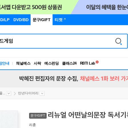
D/LP
DVD/BD
문구
/GIFT
티켓
독서유형검사
RBTI Lab
장안내
채널예스
사락
예스펀딩
클래스24
독서유형검사
박혜진 편집자의 문장 수집,
채널예스 1화 보러 가
...
만년다이어리
리뉴얼 어떤날의문장 독서기
문구/GIFT
리훈