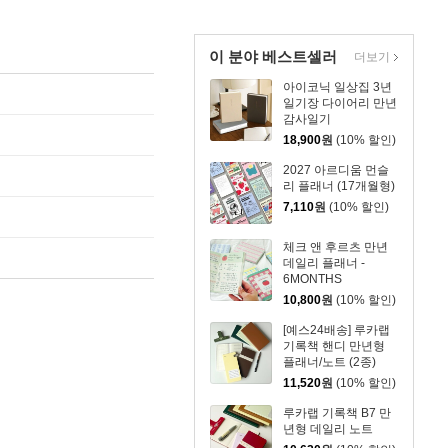
이 분야 베스트셀러
더보기
아이코닉 일상집 3년
일기장 다이어리 만년
감사일기
18,900
원
(10% 할인)
2027 아르디움 먼슬
리 플래너 (17개월형)
7,110
원
(10% 할인)
체크 앤 후르츠 만년
데일리 플래너 -
6MONTHS
10,800
원
(10% 할인)
[예스24배송] 루카랩
기록책 핸디 만년형
플래너/노트 (2종)
11,520
원
(10% 할인)
루카랩 기록책 B7 만
년형 데일리 노트