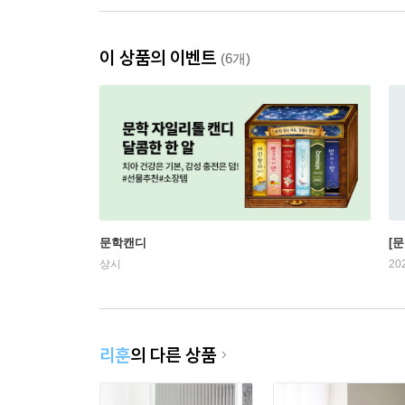
이 상품의 이벤트
(6개)
문학캔디
[문
상시
20
리훈
의 다른 상품