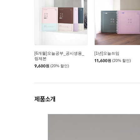
[6개월]오늘공부_공시생용_
[1년]오늘쓰임
링제본
11,600
원
(20% 할인)
9,600
원
(20% 할인)
제품소개