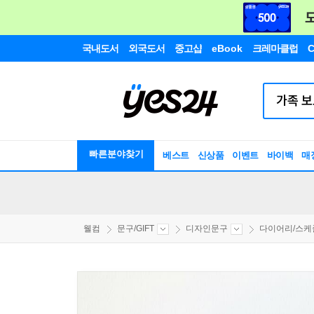
국내도서
외국도서
중고샵
eBook
크레마클럽
C
빠른분야찾기
베스트
신상품
이벤트
바이백
매
웰컴
문구/GIFT
디자인문구
다이어리/스케줄