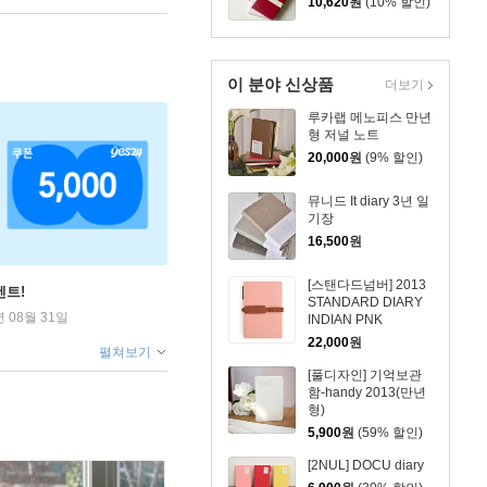
10,620
원
(10% 할인)
이 분야 신상품
더보기
루카랩 메노피스 만년
형 저널 노트
20,000
원
(9% 할인)
뮤니드 It diary 3년 일
기장
16,500
원
[스탠다드넘버] 2013
벤트!
STANDARD DIARY
년 08월 31일
INDIAN PNK
22,000
원
펼쳐보기
[풀디자인] 기억보관
함-handy 2013(만년
형)
5,900
원
(59% 할인)
[2NUL] DOCU diary