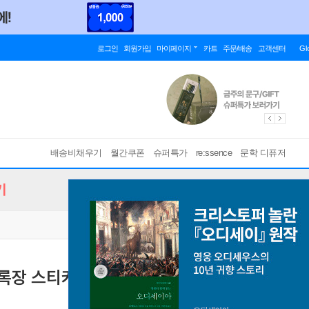
로그인
회원가입
마이페이지
카트
주문/배송
고객센터
Gl
배송비채우기
월간쿠폰
슈퍼특가
re:ssence
문학 디퓨저
기
록장 스티커북 세트