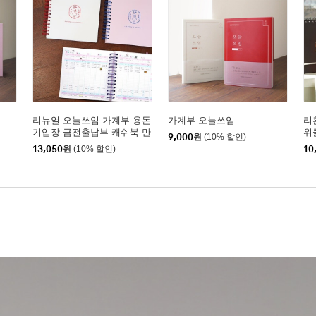
리뉴얼 오늘쓰임 가계부 용돈
가계부 오늘쓰임
리
기입장 금전출납부 캐쉬북 만
위
9,000
원
(10% 할인)
년
주
13,050
원
(10% 할인)
10