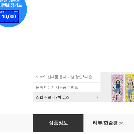
노르잇 신제품 출시 기념 할인&사은품 증정!
문학 디퓨저 사은품 이벤트
스킵과 로퍼 2차 굿즈
리뉴얼 어떤날의문장 독서기록장 스티커북 세트
상품정보
리뷰/한줄평
(0/0)