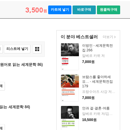
3,500
카트에 넣기
바로구매
원클릭구매
원
이 분야 베스트셀러
더보기
이방인 - 세계문학전
매
리스트에 넣기
집 266
알베르 카뮈 저
7,000
원
sa (원어로 읽는 세계문학 86)
브람스를 좋아하세
요… - 세계문학전집
매
179
프랑수아즈 사강 저/김남주 역
7,000
원
로 읽는 세계문학 84)
안과 겉·결혼·여름
알베르 카뮈 저/김화영 역
10,500
원
매