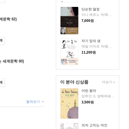
단순한 열정
아니 에르노 저/최정수 역
계문학 82)
7,000
원
매
자기 앞의 생
에밀 아자르 저/용경식 역
11,200
원
는 세계문학 80)
이 분야 신상품
더보기
매
어린 왕자
앙투안 드 생텍쥐페리 저/김설아 역
펼쳐보기
3,500
원
의자 고치는 여인