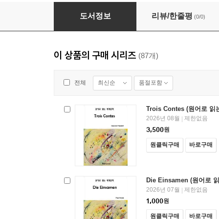
Ni Ange, Ni Bete (원어로 읽는 세계문학 70)
도서정보
리뷰/한줄평
(0/0)
이 상품의 구매 시리즈
(87개)
최신순
품절포함
전체
Trois Contes (원어로 
2026년 08월
제한없음
|
3,500
원
원클릭구매
바로구매
Die Einsamen (원어로
2026년 07월
제한없음
|
1,000
원
원클릭구매
바로구매