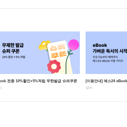
Book 전종 10%할인+5%적립 무한발급 슈퍼쿠폰
[이용안내] 예스24 eBo
시
상시