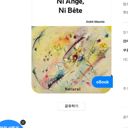
앙
첫
정
판
쿠
Y
추
공유하기
결