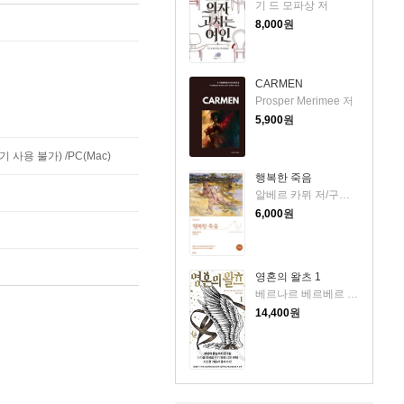
기 드 모파상 저
8,000
원
CARMEN
Prosper Merimee 저
5,900
원
사용 불가) /PC(Mac)
행복한 죽음
알베르 카뮈 저/구영옥 역
6,000
원
영혼의 왈츠 1
베르나르 베르베르 저/전미연 역
14,400
원