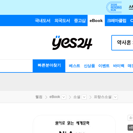
국내도서
외국도서
중고샵
eBook
크레마클럽
C
빠른분야찾기
베스트
신상품
이벤트
바이백
매
웰컴
eBook
소설
프랑스소설
소
eB