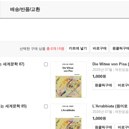
배송/반품/교환
카트에 넣기
바로구매
원클릭구
선택한 구매 상품
총
0
개 /
0
원
읽는 세계문학 87)
Die Witwe von Pi
2026년 07월
제한없음
|
1,000
원
원클릭구매
바로구
 읽는 세계문학 85)
L'Arrabbiata (원어
2026년 07월
제한없음
|
1,000
원
원클릭구매
바로구