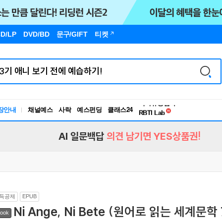
D/LP
DVD/BD
문구
/GIFT
티켓
독서유형검사
장안내
채널예스
사락
예스펀딩
클래스24
RBTI Lab
독서유형검사
AI 일문백답
의견 남기면 YES상품권!
득공제
EPUB
Ni Ange, Ni Bete (원어로 읽는 세계문학 
ook