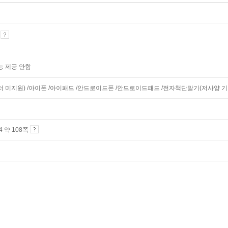
기
능 제공 안함
니터 미지원) /아이폰 /아이패드 /안드로이드폰 /안드로이드패드 /전자책단말기(저사양 기기 
A4 약 108쪽