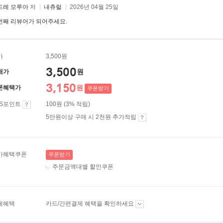
드레 모루아
저
내츄럴
2026년 04월 25일
번째 리뷰어가 되어주세요.
가
3,500원
3,500
원
매가
3,150
원
폰혜택가
쿠폰받기
ES포인트
100원 (3% 적립)
5만원이상 구매 시 2천원 추가적립
가혜택쿠폰
쿠폰받기
주문금액대별 할인쿠폰
제혜택
카드/간편결제 혜택을 확인하세요