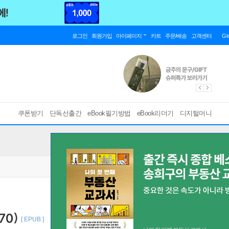
로그인
회원가입
마이페이지
카트
주문/배송
고객센터
Gl
쿠폰받기
단독선출간
eBook필기방법
eBook리더기
디지털머니
70)
[ EPUB ]