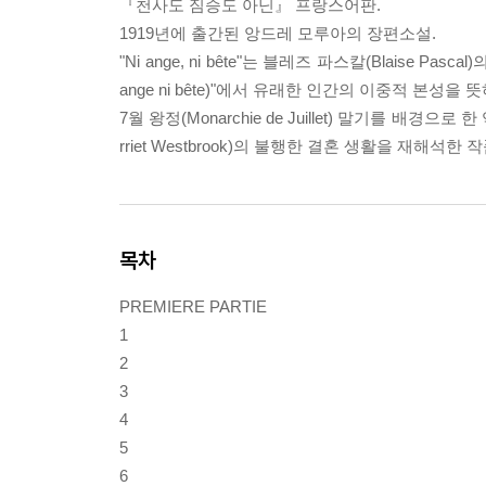
『천사도 짐승도 아닌』 프랑스어판.
1919년에 출간된 앙드레 모루아의 장편소설.
"Ni ange, ni bête"는 블레즈 파스칼(Blaise 
ange ni bête)"에서 유래한 인간의 이중적 본성을
7월 왕정(Monarchie de Juillet) 말기를 배경으
rriet Westbrook)의 불행한 결혼 생활을 재해석한 
목차
PREMIERE PARTIE
1
2
3
4
5
6