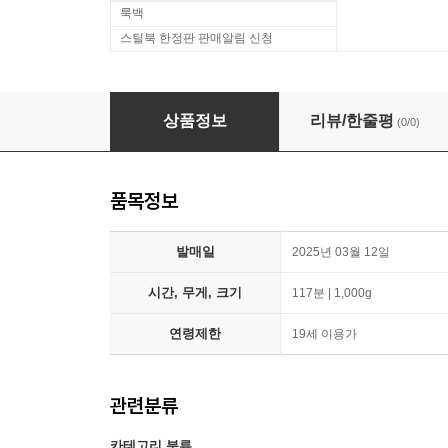
룩백
스틸북 한정판 판매알림 신청
블레이드 러너 파이널 컷 (1Disc) : 블루레이
상품정보
리뷰/한줄평
(0/0)
품목정보
발매일
2025년 03월 12일
시간, 무게, 크기
117분 | 1,000g
연령제한
19세 이용가
관련분류
카테고리 분류