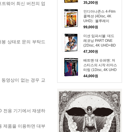
35,200
원
프트웨어 최신 버전의 업
인디아나존스 4-Film
콜렉션 (4Disc, 4K
UHD) : 블루레이
99,000
원
미션 임파서블: 데드
레코닝 PART ONE
개봉 상태로 문의 부탁드
(2Disc, 4K UHD+BD
Bonus, 일반판) : 블루
47,300
원
레이
배트맨 대 슈퍼맨: 저
스티스의 시작 리마스
터링 (1Disc, 4K UHD
Only 슬립케이스 한정
44,000
원
판) : 블루레이
, 동영상이 없는 경우 교
D 전용 기기에서 재생하
전용 제품을 이용하면 대부