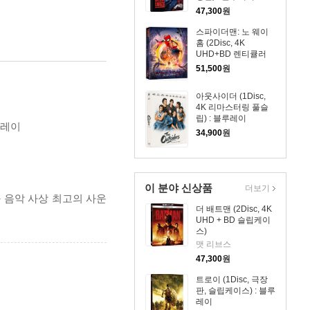
47,300
원
스파이더맨: 노 웨이
홈 (2Disc, 4K
UHD+BD 렌티큘러
풀슬립 B1 스틸북 넘
51,500
원
버링 한정판) : 블루레
이
아웃사이더 (1Disc,
4K 리마스터링 풀슬
립) : 블루레이
루레이
34,900
원
이 분야 신상품
더보기
 음악 사상 최고의 사운
더 배트맨 (2Disc, 4K
UHD + BD 슬립케이
스)
맷 리브스
47,300
원
트로이 (1Disc, 극장
판, 슬립케이스) : 블루
레이