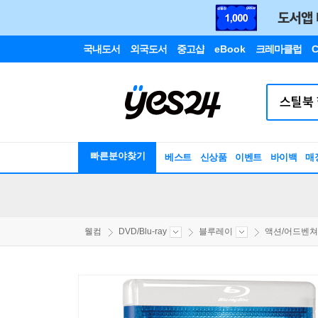
국내도서
외국도서
중고샵
eBook
크레마클럽
C
빠른분야찾기
베스트
신상품
이벤트
바이백
매
웰컴
DVD/Blu-ray
블루레이
액션/어드벤쳐/S