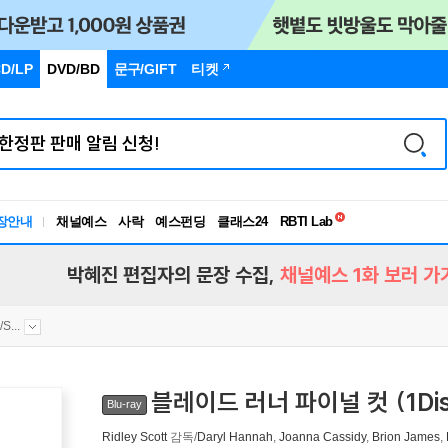
D/LP
DVD/BD
문구
/GIFT
티켓
독서유형검사
RBTI Lab
장안내
채널예스
사락
예스펀딩
클래스24
독서유형검사
박혜진 편집자의 문장 수집,
채널예스 1화 보러 가
...
블레이드 러너 파이널 컷 (1Dis
Blu-ray
Ridley Scott
감독/
Daryl Hannah
,
Joanna Cassidy
,
Brion James
,