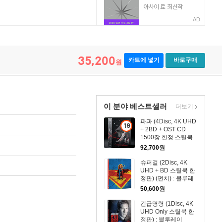
AD
35,200
카트에 넣기
바로구매
원
이 분야 베스트셀러
더보기
파과 (4Disc, 4K UHD
19
+ 2BD + OST CD
세
1500장 한정 스틸북
이
한정판) : 블루레이
92,700
원
상
슈퍼걸 (2Disc, 4K
상
UHD + BD 스틸북 한
품
정판) (펀치) : 블루레
이
50,600
원
긴급명령 (1Disc, 4K
UHD Only 스틸북 한
정판) : 블루레이