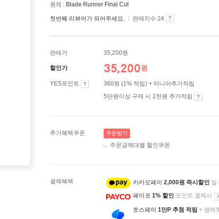
원제 :
Blade Runner Final Cut
첫번째 리뷰어가 되어주세요.
판매지수 24
판매가
35,200원
35,200
원
할인가
YES포인트
360원 (1% 적립) + 마니아추가적립
5만원이상 구매 시 2천원 추가적립
추가혜택쿠폰
쿠폰받기
주문금액대별 할인쿠폰
결제혜택
카카오페이
2,000원 즉시할인
일
페이코
1% 할인
포인트 결제시
토스페이
1만P 추첨 적립
+ 생애