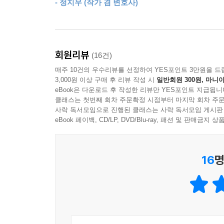
- 정지우 (작가 겸 변호사)
공식을 찾아가는 것”이 공부를 해야 하는 진짜 이유
우도 제법 많습니다. 안 해도 되는 불필요한 순간들
것이다. 우리는 공부함으로써 매 순간 자신에게 
은 지우고 나니 뜻에 심각한 손상을 초래하는 경우
가능성을 배우고 나면 우리는 절대 이전의 삶으로 
때문입니다. 삶에서도 정말 중요한 것은 한 번은 버
은 정말로 중요한 부품이나 순간이 될 것입니다.
회원리뷰
(16건)
‘왜 공부해야 하는가?’라는 어려운 질문에 대한 
매주 10건의 우수리뷰를 선정하여 YES포인트 3만원을 드
있다. 이미 중고등학교 선생님들이 아이들에게 
--- p.192
3,000원 이상 구매 후 리뷰 작성 시
일반회원 300원, 마니아
사랑받아온 책이다.
eBook은 다운로드 후 작성한 리뷰만 YES포인트 지급됩니
클래스는 첫번째 회차 주문확정 시점부터 마지막 회차 주문
사락 독서모임으로 진행된 클래스는 사락 독서모임 게시판
‘책의 소비자’를 뛰어넘어 ‘지식의 생산자’로 나아
eBook 페이백, CD/LP, DVD/Blu-ray, 패션 및 판매금
- 나에게 없는 것을 빌려오는 ‘유통의 원리’
저자는 대학 강단에 서는 교수다. 하지만 겸손하
16
명
이야기들을 잘 듣고 보관해서 필요한 때에 전달하는
내용을 다른 이들에게 능동적으로 옮길 때 비로소 
유통하는 방법’은 다음과 같다.
첫째, 생각하라. 어떤 자료를 30분 동안 읽는다면