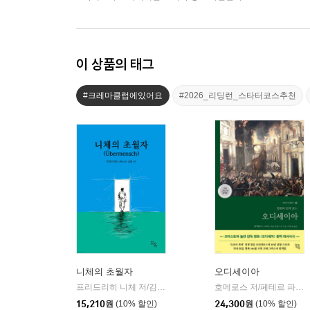
이 상품의 태그
#크레마클럽에있어요
#2026_리딩런_스타터코스추천
니체의 초월자
오디세이아
프리드리히 니체 저/김철 편역
히읏
호메로스 저/페테르 파울 루벤스 그림/박문재 역
|
15,210
원
(10% 할인)
24,300
원
(10% 할인)