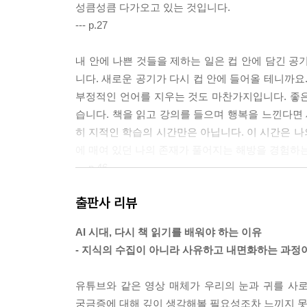
성큼성큼 다가오고 있는 것입니다.
--- p.27
내 안에 나쁜 것들을 제하는 일은 컵 안에 담긴 공
니다. 새로운 공기가 다시 컵 안에 들어올 테니까요
부정적인 언어를 지우는 것도 마찬가지입니다. 좋
습니다. 책을 읽고 강의를 들으며 행복을 느낀다면 
히 지적인 학습의 시간만은 아닙니다. 이 시간은 
에 매여 있던 나의 존재가 풀어지는 해방을 경험하
--- p.46
출판사 리뷰
인생을 영위하는 가운데 우리는 자주 관계와 사업에
다. 우리는 실점을 지울 수 없습니다. 실점을 혹 
AI 시대, 다시 책 읽기를 배워야 하는 이유
아픈 이유는 실점이 있기보다는 그것을 상쇄하고 압
- 지식의 수집이 아니라 사유하고 내면화하는 과정
간구하는 것도 꼭 추천하고 싶습니다. 진정한 능력
면 좋겠습니다. 그런 상황에서도 계속 믿음을 갖고
유튜브와 같은 영상 매체가 우리의 눈과 귀를 사로
--- p.60
궁금증에 대해 깊이 생각해볼 필요성조차 느끼지 못하