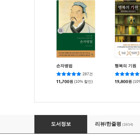
손자병법
행복의 기원
287건
11,700
원
(10% 할인)
19,800
원
(10
진작 이렇게 책을 읽었더라면
도서정보
리뷰/한줄평
(16/14)