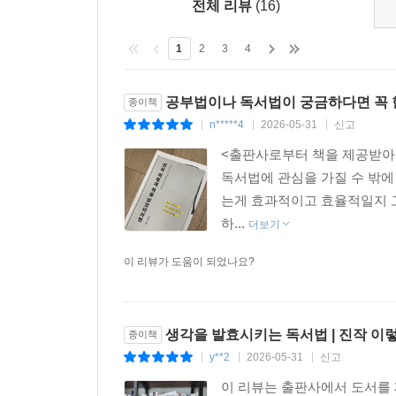
전체 리뷰
(16)
1
2
3
4
공부법이나 독서법이 궁금하다면 꼭 한
종이책
n*****4
2026-05-31
신고
|
|
|
<출판사로부터 책을 제공받아 
독서법에 관심을 가질 수 밖에
는게 효과적이고 효율적일지 고민
하...
더보기
이 리뷰가 도움이 되었나요?
생각을 발효시키는 독서법 | 진작 이렇
종이책
y**2
2026-05-31
신고
|
|
|
이 리뷰는 출판사에서 도서를 