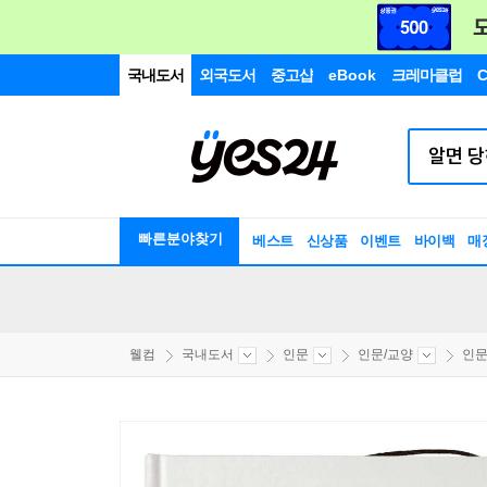
국내도서
외국도서
중고샵
eBook
크레마클럽
C
빠른분야찾기
베스트
신상품
이벤트
바이백
매
웰컴
국내도서
인문
인문/교양
인