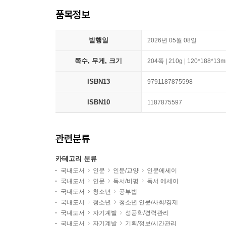
품목정보
발행일
2026년 05월 08일
쪽수, 무게, 크기
204쪽 | 210g | 120*188*13
ISBN13
9791187875598
ISBN10
1187875597
관련분류
카테고리 분류
국내도서
인문
인문/교양
인문에세이
국내도서
인문
독서/비평
독서 에세이
국내도서
청소년
공부법
국내도서
청소년
청소년 인문/사회/경제
국내도서
자기계발
성공학/경력관리
국내도서
자기계발
기획/정보/시간관리