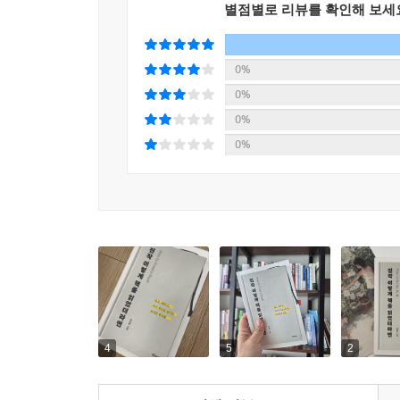
접했는데도 내 안에 별 뾰족한 지식 체계가 세워지
별점별로 리뷰를 확인해 보세
둘째, 반복하라. 100권의 책을 아무런 생각 없이 
0%
매번 새로운 책을 만날 게 아니라 동일한 자료를 반복하다
0%
이후’의 변화를 가져오는 데 가장 큰 역할을 하는 것은
0%
0%
셋째, 축적하라. 우리는 공부할 때 축적하기보다 
일으키지 못함을 명심해야 한다.
넷째, 발효시켜라. 배추와 고춧가루가 축적만 되
김치가 된다. 발효와 숙성의 과정을 거쳐야 우리는 
좋은 콘텐츠를 소비하는 것으로 그치지 않고, 자
권한다. ‘진작 이렇게 책을 읽었더라면’ 하고 깨달
4
5
2