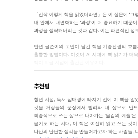
가치 있는 일들을 이루는 과정에는 시간이 개입되어
『진작 이렇게 책을 읽었더라면』은 이 질문에 ‘그렇
그렇습니다. 우리는 흔히 사랑을 감정으로 하는 것이
내 안에서 내면화하는 ‘과정’이 더 중요하기 때문이
괜찮습니다. 내가 상대방에게 이야기하고 싶은 사람이
과정을 생략해버리는 것과 같다. 이는 파편적인 정보
수 있습니다. 책을 이해함에 있어서도 비슷한 원리가
어섭니다. 주제가 지성보다 큰 경우 우리는 그것을 
반면 글쓴이의 고민이 담긴 책을 기승전결의 흐름
니다
훌륭한 방법이다. 이것이 AI 시대에 책 읽기가 
--- p.103
책이 지금 시점에 출간된 이유이다.
정말 좋은 책은 오히려 진도가 잘 나가지 않는 책입
부모가 읽고 자녀에게 권하는 청소년 필독서
다가 잠시 멈춘 다음, 읽은 문장을 다시 읽으며 음
추천평
- ‘왜 공부해야 하는가’ 묻는 아이에게 주는 철학적 
안 나가는 책은 해당사항이 되지 않습니다. 책이란
다. 좋은 책이란 꼬리에 꼬리를 물고 ‘왜?’, ‘어
청년 시절, 독서 삼매경에 빠지기 전에 이 책을 알
어린 시절부터 우리는 공부하라는 이야기를 수도 없이
역시 “당신에게 가장 필요한 책은 당신으로 하여금
것을 거장들의 문장에서 빌려와 내 삶으로 만드
그래서 ‘왜 공부해야 하는가?’라는 질문에 대한 답
료와 씨름하게 될 때 우리는 생각의 지평을 넓힐 수
최종적으로 쓰는 삶으로 나아가는 ‘옮김의 예술’은 
하는 고역이 아님을 알게 되었고, 공부하기를 통해 
--- p.147
묻기도 하는 시대, 이 책은 여전히 읽고 쓰는 것이
나만의 단단한 생각을 만들어가고자 하는 사람들, 나
또한 인간은 ‘미완성의 존재’인 동시에 ‘개방된 존
우리는 탁월한 삶을 살기 위해서 무언가를 자꾸 덧붙