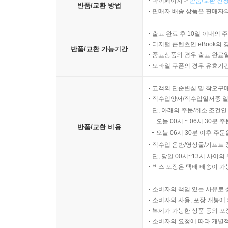
마이페이지 >
반품/교환 신청
반품/교환 방법
판매자 배송 상품은 판매자와
출고 완료 후 10일 이내의 
디지털 콘텐츠인 eBook의 
반품/교환 가능기간
중고상품의 경우 출고 완료일
모바일 쿠폰의 경우 유효기간(
고객의 단순변심 및 착오구
직수입양서/직수입일서중 일
단, 아래의 주문/취소 조건인
오늘 00시 ~ 06시 30분 
반품/교환 비용
오늘 06시 30분 이후 주문
직수입 음반/영상물/기프트 
단, 당일 00시~13시 사이
박스 포장은 택배 배송이 가
소비자의 책임 있는 사유로 
소비자의 사용, 포장 개봉에 
복제가 가능한 상품 등의 포장을 
소비자의 요청에 따라 개별