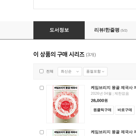
케임브리지 몽골 제국사 제3권
도서정보
리뷰/한줄평
(5/2)
이 상품의 구매 시리즈
(3개)
최신순
품절포함
전체
케임브리지 몽골 제국사 
2026년 04월
제한없음
|
28,000
원
원클릭구매
바로구매
케임브리지 몽골 제국사 