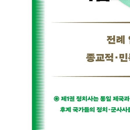
서론 | 첫 만남 | 맘룩과의 계속되는 전쟁 | 아라비아
남아시아와_몽골 제국 탄센 센
군사 충돌과 외교 교류 | 몽골 세계와의 상업적 연결 
맺음말. 몽골 제국, 유목 문화, 세계사 _미할 비란·
칭기스계의 교환: 문화적, 경제적, 종교적 변화 | 종교
옮긴이의 말
찾아보기