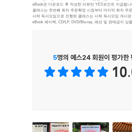
eBook은 다운로드 후 작성한 리뷰만 YES포인트 지급됩니
시대’에 대한 사람들의 기억과 당대의 정치 문화,
클래스는 첫번째 회차 주문확정 시점부터 마지막 회차 주문
제국 형성과 통치에 지속적으로 영향을 미쳤다. 이
사락 독서모임으로 진행된 클래스는 사락 독서모임 게시판
하는 몽골 제국을 전체론적(holistic) 관점으로 
eBook 페이백, CD/LP, DVD/Blu-ray, 패션 및 판매금
이 책은 몽골의 시대의 모든 것에 육박한다!
이 책은 세계사상 ‘몽골의 시대’라고 부르는 
5
명의 예스24 회원이 평가한
시리즈의 한 편으로 2023년 8월 출간된 이 책의
10.
비란을 필두로, 몽골사 연구가 폭발하는 기점이 된
통사를 교양서로 종합한 데이비드 모건, 당대의 
모여서 자신의 이론과 연구 성과를 설명한다. 뿐만 
종합하는 참고문헌 목록을 제시한다. 몽골의 유산은
때문이다. 그리하여 여기에 제국 연구에 가장 중요한
『케임브리지 몽골 제국사』의 한국어판은 원서의
활발하게 연구와 강의를 하고 있는 조원희·최소영·
범위와 복잡성만큼이나 방대한 분량으로 인하여 한국