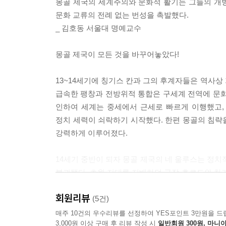
몽골 제국의 세계주의와 문화적 활기는 그들의 개
문화 교류의 전례 없는 번성을 촉발했다.
_ 김호동 서울대 명예교수
몽골 제국이 모든 것을 바꾸어놓았다!
13~14세기에 칭기스 칸과 그의 후계자들은 역사상
급속한 팽창과 전방위적 통합은 구세계 전역에 문화적
인하여 세계는 중세에서 근세로 빠르게 이행했고, 
정치 세력이 쇠락하기 시작했다. 한편 몽골의 침략
강력하게 이루어졌다.
14세기 중반이 되자 몽골 제국의 네 울루스는 정치적
붕괴됐다. 초원 지대를 지배하던 금장 호르드와 차가
(1206~1368)’의 끝으로 간주되곤 한다. 칭기
회원리뷰
·문화적 교류가 끊어졌기 때문이다.
(5건)
매주 10건의 우수리뷰를 선정하여 YES포인트 3만원을 드
3,000원 이상 구매 후 리뷰 작성 시
일반회원 300원, 마니아
하지만 칭기스 칸의 후손들은 계속해서 서부 초원 지