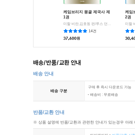
케임브리지 몽골 제국사 제
케임
1권
2권
미할 비란,김호동 편/루스 던넬,크리스토퍼 애트우드 등저/조원희 역
14건
37,600
원
30,4
배송/반품/교환 안내
배송 안내
구매 후 즉시 다운로드 가능
배송 구분
배송비 : 무료배송
반품/교환 안내
※ 상품 설명에 반품/교환과 관련한 안내가 있는경우 아래 