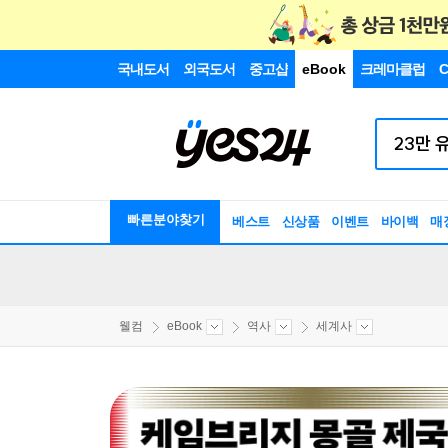
국내도서
외국도서
중고샵
eBook
크레마클럽
C
빠른분야찾기
베스트
신상품
이벤트
바이백
매
웰컴
eBook
역사
세계사