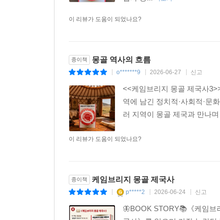
상업과 예술 발전을 구가했다.
이 리뷰가 도움이 되었나요?
토머스 올슨(「몽골과 시베리아」)과 로렌스 랭어(
덜 발전한 이 지역에서 몽골은 임시변통을 활용해
무역로와 연결시켰다. 모스크바는 이 시기의 발전을
몽골 역사의 흐름
종이책
있었다. 니콜라 디 코스모(「몽골과 유럽」)는 몽
o*******9
2026-06-27
신고
|
|
|
예언과 전설의 형태로 퍼지는 과정을 추적한다. 
<<케임브리지 몽골 제국사3>>
또한 역사상 가장 중요한 발명품 중 하나인 화약이 
역에 남긴 정치적·사회적·문화적
러 지역이 몽골 제국과 만나며
레우벤 아미타이(「몽골과 아랍 중동」)는 오늘날 
아이유브 왕조를 무너트리지 않았다면 맘룩 술탄국
이 리뷰가 도움이 되었나요?
인하여 이슬람 세계가 맘룩을 중심으로 단결했고,
몽골 제국」)은 몽골이 인도와 연결되는 흥미로운
페르시아만의 항구를 통해 일 칸국의 수도 타브리즈
케임브리지 몽골 제국사
종이책
이 지역에서 기원한 불교와 이 지역으로 전파된 이
p*****2
2026-06-24
신고
|
|
|
🦋BOOK STORY📚《케