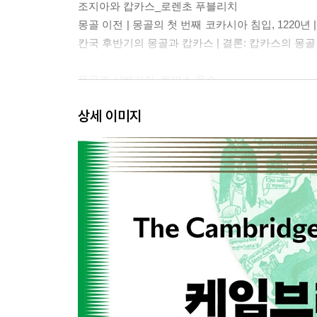
조지아와 캅카스_로렌초 푸블리치
몽골 이전 | 몽골의 첫 번째 코카시아 침입, 1220년 
칸국 후반기의 몽골과 캅카스 | 결론: 캅카스의 몽골
몽골과 시베리아_토머스 올슨
북쪽 변경 | 삼림 생산물 | 북방 정복 | 원격 통치 | 
상세 이미지
루스 공국_로런스 랭어
루스 침공, 1237~1241년 | 13세기의 암흑기 | 몽
제2부. 외부 역사: 몽골과 정복되지 않은 지역과의 
몽골과 유럽_니콜라 디 코스모
서론 | 몽골의 유럽 침공과 초기 접촉 | 몽골에 대해
유럽: 물질과 문화적 영향 | 결론 | 참고문헌
몽골과 아랍_중동 레우벤 아미타이