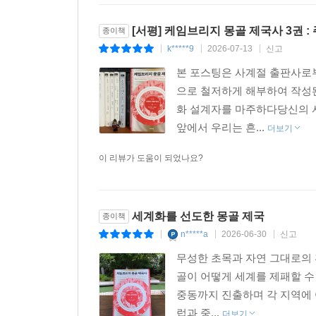
한편 몽골은 영토가 아니라 인구(그리고 가축의 수
[서평] 케임브리지 몽골 제국사 3권 
종이책
재능을 유형 재화로 여겨 제국 전역으로 보냈다. 이 
k*****9
2026-07-13
신고
|
|
|
발전했다. 몽골이 초래한 이 변화를 칭기스의 교환(the 
본 포스팅은 사계절 출판사로
그리고 대부분의 유럽 등 제국 외부 세계에까지 모두
으로 철저하게 해부하여 작성
화 설계자를 마주하다당신의 
주요 내용
앞에서 우리는 흔...
더보기
제3권 지역사·외부 역사는 몽골인들이 간접적으로
이 리뷰가 도움이 되었나요?
‘주변부’의 제도와 정책 변화를 조명한다. 모리스
지나면서 점차 주변부로 바뀌는 현상을 분석한다. 
쿠데타와 암살은 정치적 혼란을 더욱 부추겼다. 
세계화를 선도한 몽골 제국
종이책
쇠락하고 중심의 권위는 극도로 축소되었다.
n*****a
2026-06-30
신고
|
|
|
무성한 초목과 자연 그대로의 
데이비드 로빈슨(「몽골 제국의 속의 고려」)과 로
골이 어떻게 세계를 제패할 수
변경에 위치한 고려의 국왕은 칭기스계의 부마로, 고
중동까지 진출하며 각 지역에 
서쪽 변경에 위치한 조지아와 캅카스 지역은 유럽
럽과 중...
더보기