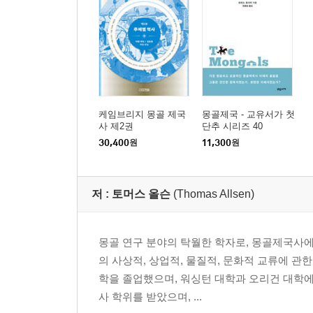
케임브리지 몽골 제국
몽골제국 - 교유서가 첫
사 제2권
단추 시리즈 40
30,400
원
11,300
원
저 :
토머스 올슨
(Thomas Allsen)
몽골 연구 분야의 탁월한 학자로, 몽골제국사에
의 사상적, 상업적, 물질적, 문화적 교류에 관한
학을 졸업했으며, 워싱턴 대학과 오리건 대학에
사 학위를 받았으며, ...