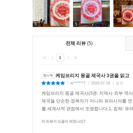
(제3부와 제4부)를 세 권으로 나누어 출간한다.
몽골의 시대와 그 영향 개관
5
5
‘몽골의 시대’는 칭기스 칸이 등장한 1206년부터 
전체 리뷰
(5)
시기로 구분하는데, 전기는 1260년까지 지속된 ‘
몽골식 제도를 정착시켰다. 후기는 ‘몽골 연방’ 시기
1
(4대 울루스)을 탄생시켰다. 대칸 혹은 카안이 통치
수도를 건설했다. 원(元)으로도 알려진 이 울루
도전하기도 했다.
케임브리지 몽골 제국사 3권을 읽고
종이책
w*******7
2026-07-19
신고
|
|
|
나머지 세 울루스는 창시자인 칭기스 칸의 아들 주치
케임브리지 몽골 제국사(3권: 지역사·외부 역
부르는 훌레구 울루스는 오늘날의 이란과 이라크 지역
제국을 단순한 정복자가 아니라 유라시아를 연결
차가다이 울루스(1260~1678)는 둔황에서 부
를 세계사적 관점에서 조명합니다.1. 침략: 유
대개 ‘칭기스 칸의 후예’라는 강력한 유대감을 바
아니라 중국 문명, 이슬람 문명, 가톨릭 문화, 정교회 문
이 리뷰가 도움이 되었나요?
를 이루었다.