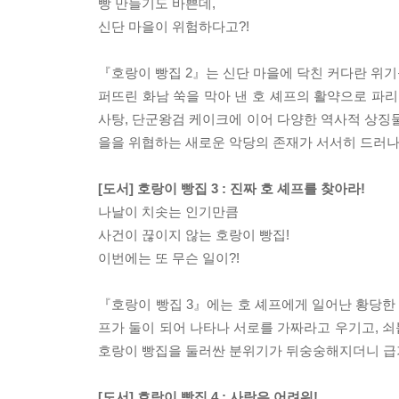
빵 만들기도 바쁜데,
신단 마을이 위험하다고?!
『호랑이 빵집 2』는 신단 마을에 닥친 커다란 위기
퍼뜨린 화남 쑥을 막아 낸 호 셰프의 활약으로 파리
사탕, 단군왕검 케이크에 이어 다양한 역사적 상징물
을을 위협하는 새로운 악당의 존재가 서서히 드러
[도서] 호랑이 빵집 3 : 진짜 호 셰프를 찾아라!
나날이 치솟는 인기만큼
사건이 끊이지 않는 호랑이 빵집!
이번에는 또 무슨 일이?!
『호랑이 빵집 3』에는 호 셰프에게 일어난 황당한
프가 둘이 되어 나타나 서로를 가짜라고 우기고, 
호랑이 빵집을 둘러싼 분위기가 뒤숭숭해지더니 급기
[도서] 호랑이 빵집 4 : 사랑은 어려워!