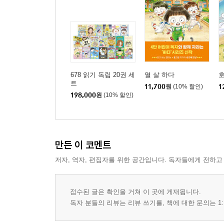
『호랑이 빵집 6』
등장인물
1장 이무기의 약점을 찾아라!
2장 출동, 호빵단!
678 읽기 독립 20권 세
열 살 하다
호
3장 도깨비 왕자
트
11,700
원
(10% 할인)
1
198,000
원
(10% 할인)
4장 비형 대 이무기의 대결
5장 용을 부르는 피리
신단일보 특별 인터뷰: 도깨비들의 왕자, 신단 마을에
만든 이 코멘트
저자, 역자, 편집자를 위한 공간입니다. 독자들에게 전하고
접수된 글은 확인을 거쳐 이 곳에 게재됩니다.
독자 분들의 리뷰는 리뷰 쓰기를, 책에 대한 문의는 1: