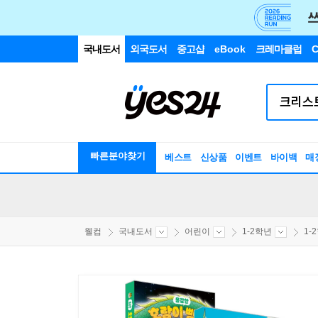
국내도서
외국도서
중고샵
eBook
크레마클럽
C
빠른분야찾기
베스트
신상품
이벤트
바이백
매
웰컴
국내도서
어린이
1-2학년
1-