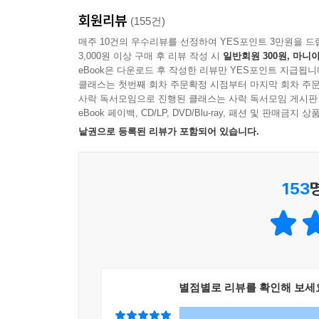
추적하고 해결해 나가기 시작한다. 입으로 전해져 
회원리뷰
연대를 느끼게 한다.
(155건)
이 책을 쓴 서지원 작가는 역사를 어렵고, 지루하고
매주 10건의 우수리뷰를 선정하여 YES포인트 3만원을 드
3,000원 이상 구매 후 리뷰 작성 시
일반회원 300원, 마니아
한다. 호랑이 빵집으로 달콤하고 쌉싸름한 역사를 만
eBook은 다운로드 후 작성한 리뷰만 YES포인트 지급됩니
클래스는 첫번째 회차 주문확정 시점부터 마지막 회차 주문
곶감 무서워하는 호랑이,
사락 독서모임으로 진행된 클래스는 사락 독서모임 게시판
쑥과 마늘이 싫어 달아난 호랑이,
eBook 페이백, CD/LP, DVD/Blu-ray, 패션 및 판매금
세상에 많고 많은 호랑이가 있지만
낱권으로 등록된 리뷰가 포함되어 있습니다.
이곳에 특별한 호랑이가 있다고?!
153
아주 먼 옛날부터 호랑이는 우리 민족과 깊은 인연
용맹한 힘으로 나쁜 기운을 막아 주는 신령한 존재로
그렇다면 민간에서 전해 내려오는 이야기나 단군 
이 책은 좋아하는 것에 더 집중하려는 요즘 시대상
별점별로 리뷰를 확인해 보세
배운 호랑이로, 이제껏 보았던 호랑이와 다른 매력을
활약을 기대해 봐도 좋다. 호 셰프의 조수인 람이와