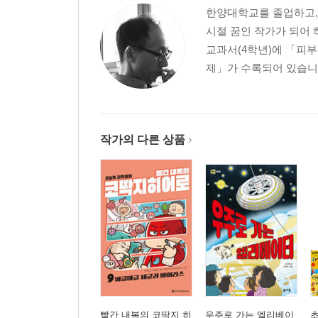
한양대학교를 졸업하고, 
신단일보 특별 인터뷰: 신단 마을을 지키는 방범대!
시절 꿈인 작가가 되어 
교과서(4학년)에 「피부
『호랑이 빵집 3』
제」가 수록되어 있습니다
등장인물
1장 가짜 출입 금지
2장 바늘 도둑 쇠 도둑
작가의 다른 상품
3장 범인을 찾아라!
4장 진짜를 찾아라!
5장 절대 죽지 않는 동물
신단일보 특별 인터뷰: 불가사리를 찾는 호 셰프를 
『호랑이 빵집 4』
등장인물
1장 은혜 갚는 천년 들쥐
빨간 내복의 코딱지 히
우주로 가는 엘리베이
초