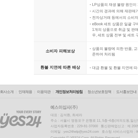
LP상품의 재생 불량 원인이 기
시간의 경과에 의해 재판매가
전자상거래 등에서의 소비자
eBook 세트 상품은 일괄 
1개의 상품으로 취급 및 판매
우, 세트 상품 전부 및 세트
상품의 불량에 의한 반품, 교
소비자 피해보상
준하여 처리됨
환불 지연에 따른 배상
대금 환불 및 환불 지연에 
회사소개
인재채용
이용약관
개인정보처리방침
청소년보호정책
도서홍보안내
대표 : 김석환, 최세라
주소 : 서울시 영등포구 은행로 11, 5층~6층(여의도동,일신
사업자등록번호 : 229-81-37000 통신판매업신고 : 제 200
이메일 : yes24help@yes24.com 호스팅 서비스사업자 :
Copyright ⓒ YES24 Corp. All Rights Reserved.