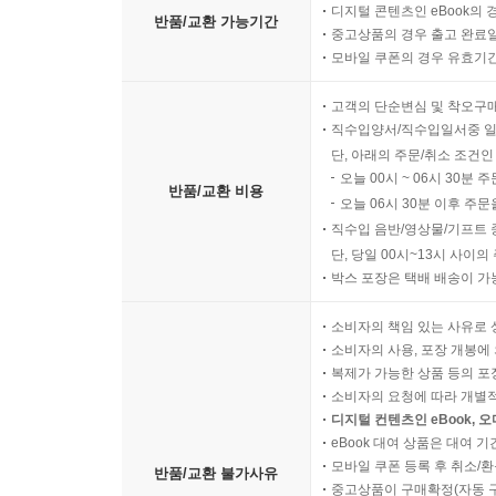
디지털 콘텐츠인 eBook의 
반품/교환 가능기간
중고상품의 경우 출고 완료일
모바일 쿠폰의 경우 유효기간(
고객의 단순변심 및 착오구
직수입양서/직수입일서중 일
단, 아래의 주문/취소 조건인
오늘 00시 ~ 06시 30분 
반품/교환 비용
오늘 06시 30분 이후 주문
직수입 음반/영상물/기프트 
단, 당일 00시~13시 사이
박스 포장은 택배 배송이 가
소비자의 책임 있는 사유로 
소비자의 사용, 포장 개봉에 
복제가 가능한 상품 등의 포장을 
소비자의 요청에 따라 개별
디지털 컨텐츠인 eBook, 
eBook 대여 상품은 대여 기
모바일 쿠폰 등록 후 취소/환
반품/교환 불가사유
중고상품이 구매확정(자동 