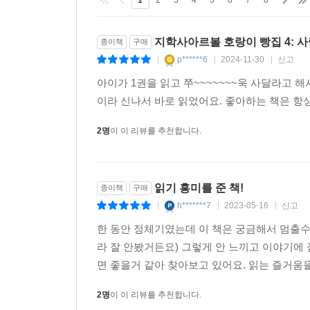
1
2
3
4
5
6
7
8
지학사아르볼 호랑이 빵집 4: 사
종이책
구매
p******6
2024-11-30
신고
|
|
|
아이가 1권을 읽고 쭈~~~~~~~욱 사달라고 
이라 신나서 바로 읽었어요. 좋아하는 책은 항
2명
이 이 리뷰를 추천합니다.
읽기 흥미를 준 책!
종이책
구매
h*******7
2023-05-16
신고
|
|
|
한 동안 정체기였는데 이 책은 궁금해서 멈출수
라 잘 안봤거든요) 그렇게 안 느끼고 이야기
면 좋을거 같아 찾아보고 있어요. 읽는 즐거움
2명
이 이 리뷰를 추천합니다.