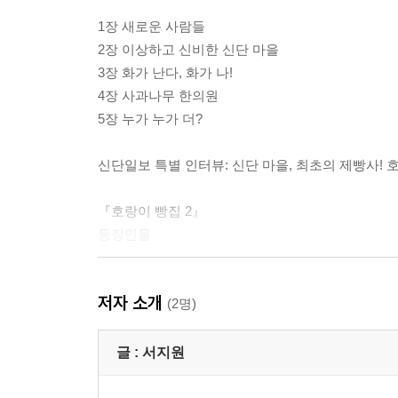
1장 새로운 사람들
2장 이상하고 신비한 신단 마을
3장 화가 난다, 화가 나!
4장 사과나무 한의원
5장 누가 누가 더?
신단일보 특별 인터뷰: 신단 마을, 최초의 제빵사! 
『호랑이 빵집 2』
등장인물
1장 인기 폭발, 호랑이 빵집!
저자 소개
2장 청동 방울 도난 사건
(2명)
3장 범인을 찾아라!
4장 휘파람 도둑단
글 :
서지원
5장 신단 마을을 지켜라!