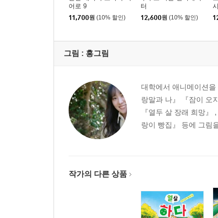
어로 9
터
2장 사랑이 이루어지는 빵
11,700
원
(10% 할인)
12,600
원
(10% 할인)
1
3장 얼굴을 훔치는 가면
4장 짝사랑
5장 다시 작아지다!
그림 :
홍그림
신단일보 특별 인터뷰: 신단 마을의 화재를 진압하고
대학에서 애니메이션을 전
『호랑이 빵집 5』
랑말과 나』 『잠이 오지
등장인물
『열두 살 장래 희망』 
랑이 빵집』 등에 그림
1장 수상한 모자 아저씨
2장 이상하다, 이상해!
3장 수상한 피리 소리
4장 모자 아저씨의 정체
작가의 다른 상품
5장 황부자 전설
신단일보 특별 인터뷰: 고요한 신단 호수에 얽힌 이야