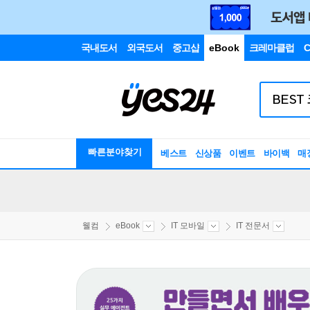
국내도서
외국도서
중고샵
eBook
크레마클럽
C
빠른분야찾기
베스트
신상품
이벤트
바이백
매
웰컴
eBook
IT 모바일
IT 전문서