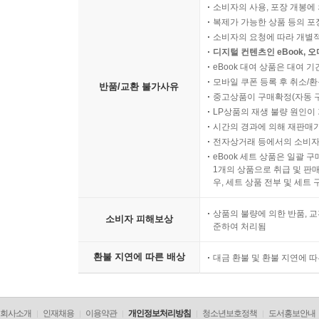
소비자의 사용, 포장 개봉에 
____10.1.3 A2A 파이썬 SDK
복제가 가능한 상품 등의 포장을 
10.2 A2A의 구성 요소와 동작 흐름 이해하기
소비자의 요청에 따라 개별
____10.2.1 A2A의 주요 참여자
디지털 컨텐츠인 eBook, 
____10.2.2 A2A의 동작 방식
eBook 대여 상품은 대여 기
모바일 쿠폰 등록 후 취소/환
____10.2.3 A2A 구성 요소별 특징
반품/교환 불가사유
중고상품이 구매확정(자동 
10.3 A2A의 기본 사용법 이해하기
LP상품의 재생 불량 원인이 기
____10.3.1 에이전트 기능 설명하기
시간의 경과에 의해 재판매가
____10.3.2 [실습] 에이전트 실행기 구현하기
전자상거래 등에서의 소비자
eBook 세트 상품은 일괄 
____10.3.3 [실습] 에이전트 서버 구축하기
1개의 상품으로 취급 및 판매
____10.3.4 [실습] A2A 클라이언트 구축하기
우, 세트 상품 전부 및 세트
____10.3.5 [실습] 서버 실행하고 응답받기
10.4 MCP와 A2A를 활용한 멀티 에이전트 구축하
상품의 불량에 의한 반품, 교
소비자 피해보상
준하여 처리됨
____10.4.1 [실습] 랭그래프 에이전트: 로직 구현하
____10.4.2 [실습] 랭그래프 에이전트: 실행기 구
환불 지연에 따른 배상
대금 환불 및 환불 지연에 
____10.4.3 [실습] 랭그래프 에이전트: 서버 구현하
____10.4.4 [실습] MCP 에이전트: 로직 구현하기
____10.4.5 [실습] MCP 에이전트: 실행기 구현하기
회사소개
인재채용
이용약관
개인정보처리방침
청소년보호정책
도서홍보안내