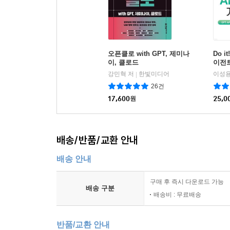
____8.4.1 [실습] 랭그래프에서 장기 메모리 사용하
____8.4.2 [실습] 사용자 정보를 조회하는 도구 생
____8.4.3 [실습] 사용자 정보를 저장하는 도구 생
____8.4.4 [실습] 사용자의 카테고리별 정보를 
____8.4.5 [실습] 맞춤형 조언 에이전트 만들기
오픈클로 with GPT, 제미나
Do i
이, 클로드
이전트
____8.4.6 [실습] 사용자의 현재 상황을 바탕으로
강민혁 저
한빛미디어
이성용
|
26건
| Part 04 | 프로토콜 기반 에이전트 확장 전략
17,600
원
25,0
Chapter 09 MCP 기반 외부 도구 연동
9.1 MCP란
배송/반품/교환 안내
____9.1.1 MCP 개념
배송 안내
____9.1.2 MCP의 3계층 아키텍처
____9.1.3 MCP 파이썬 SDK
구매 후 즉시 다운로드 가능
9.2 MCP 기능이 들어간 에이전트 서비스
배송 구분
배송비 : 무료배송
____9.2.1 MCP 기능 탑재 에이전트 서비스
____9.2.2 MCP 서버 마켓플레이스
반품/교환 안내
9.3 MCP 서버 구축하기