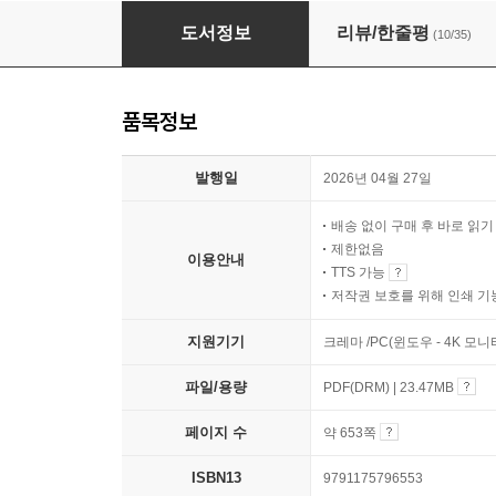
만들면서 배우는 AI 에이전트 개발 입문+실전
도서정보
리뷰/한줄평
(10/35)
품목정보
발행일
2026년 04월 27일
배송 없이 구매 후 바로 읽
제한없음
이용안내
TTS 가능
저작권 보호를 위해 인쇄 기
지원기기
크레마 /PC(윈도우 - 4K 모
파일/용량
PDF(DRM) | 23.47MB
페이지 수
약 653쪽
ISBN13
9791175796553