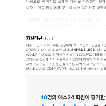
____5.1.1 랭그래프의 특징
바탕으로 ‘에이전트 설계의 기준’을 정리했다. 문
____5.1.2 랭그래프를 사용해야 하는 이유
독자는 이 과정을 통해 구현을 넘어 설계하고 설명할
5.2 랭그래프 기본 개념 이해하고 적용하기
____5.2.1 [실습] 그래프의 상태 정의하기
*이론부터 실전 프로젝트까지 하나의 흐름으로!
____5.2.2 [실습] 그래프의 상태에 리듀서 함수 추
*25가지 실무 에이전트와 범용 멀티 에이전트 시스
____5.2.3 [실습] 그래프의 실행 단위, 노드 추가하
회원리뷰
____5.2.4 [실습] 그래프의 실행 경로, 엣지 추가하
이 책은 이론과 실습을 모두 담은 AI 에이전트 개
(10건)
____5.2.5 [실습] 그래프에 조건부 엣지 추가하기
통합 실전 프로젝트로 이어지는 과정을 따라, 개념을
매주 10건의 우수리뷰를 선정하여 YES포인트 3만원을 드
3,000원 이상 구매 후 리뷰 작성 시
일반회원 300원, 마니아
5.3 랭그래프로 에이전트 설계하고 구현하기
실제 업무 시나리오를 반영한 25가지 에이전트를 
eBook은 다운로드 후 작성한 리뷰만 YES포인트 지급됩니
____5.3.1 [실습] 답변을 생성하는 기본 그래프 구
RAG, 파일 관리 기능을 통합한 범용 멀티 에이전
클래스는 첫번째 회차 주문확정 시점부터 마지막 회차 주문
____5.3.2 [실습] 조건이 추가된 그래프 구현하기
서비스로 연결하고 운영하는 경험까지 쌓을 수 있다
사락 독서모임으로 진행된 클래스는 사락 독서모임 게시판
eBook 페이백, CD/LP, DVD/Blu-ray, 패션 및 판매금
Chapter 06 싱글 에이전트 구현
*이 책의 대상 독자
6.1 도구를 호출하는 에이전트 이해하기
__에이전트를 만들어본 적은 있지만, 설계해본 적
6.2 웹 검색 에이전트 만들기
구현 경험은 있지만 구조를 설명하는 데 어려움을 
____6.2.1 [실습] 타빌리 서치 사용법 익히기
설계 역량으로 전환하려는 개발자에게 적합하다.
10
명의 예스24 회원이 평가한
____6.2.2 [실습] 랭체인에서 도구 호출 사용하기
____6.2.3 [실습] 랭그래프로 에이전트 그래프 생
__싱글 에이전트에서 멀티 에이전트로 넘어가야 하