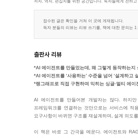
저자, 역자, 편집자를 위한 공간입니다. 독자들에게 전하고
Chapter 04 에이전트 개발 환경 구축
4.1 비주얼 스튜디오 코드 환경 설정하기
접수된 글은 확인을 거쳐 이 곳에 게재됩니다.
____4.1.1 [실습] VS Code 설치하기
독자 분들의 리뷰는 리뷰 쓰기를, 책에 대한 문의는 1:
____4.1.2 [실습] 프로젝트 폴더 생성하기
4.2 아나콘다 및 가상 환경 설정하기
____4.2.1 [실습] 아나콘다 설치하기
출판사 리뷰
____4.2.2 [실습] 아나콘다 가상 환경 구성하기
4.3 환경변수 설정하기
*AI 에이전트를 만들었는데, 왜 그렇게 동작하는지
____4.3.1 [실습] .env 파일로 환경변수 저장하기
*AI 에이전트를 ‘사용하는’ 수준을 넘어 ‘설계하고 
____4.3.2 [실습] python-dotenv으로 환경변수 불
*랭그래프로 직접 구현하며 익히는 싱글·멀티 에이
4.4 LLM 사용하기
____4.4.1 [실습] OpenAI API 사용하기
AI 에이전트를 만들어본 개발자는 많다. 하지만
____4.4.2 [실습] 랭체인으로 OpenAI LLM 호출하기
프레임워크를 연결하는 것만으로는 서비스에 적용
요구사항이 바뀌면 구조를 재설계하며, 설계 의도를
Chapter 05 랭그래프 기반 에이전트 설계
5.1 왜 랭그래프인가
이 책은 바로 그 간극을 메운다. 에이전트와 R