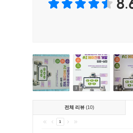
8.
____6.2.4 [실습] 최신 정보 검색하고 답변 받아보기
기능이 늘어나고 역할이 분리되면 구조 전환이 필요
____6.2.5 [실습] 랭그래프 서버 실행하고 랭그
확장하는 흐름을 통해 복잡한 서비스에 적용할 수 있
6.3 코딩 에이전트 만들기
____6.3.1 [실습] 사용자 도구 정의하기
__랭그래프를 중심으로 에이전트 구조를 제대로 익
____6.3.2 [실습] 코드 실행 도구 만들기
그래프 기반 설계를 체계적으로 이해하고 싶다면 
____6.3.3 [실습] 파일을 저장하는 도구 만들기
확장까지 단계적으로 연결해보자.
6.4 create_agent 상세 구조 이해하기
____6.4.1 create_agent 개요 이해하기
__프레임워크에 구애받지 않고 구조 설계와 아키텍
____6.4.2 주요 파라미터 이해하기
빠르게 변하는 기술 환경에서 툴 중심 학습은 한계가
____6.4.3 [실습] 미들웨어 추가하기
기준을 세울 수 있다.
____6.4.4 [실습] 구조화 출력 정의하기
3
4
6.5 RAG를 위한 에이전트 만들기
__AI 에이전트 도입을 검토하거나 기술 의사결정을
____6.5.1 RAG란
개념 이해를 넘어 실제 적용 방향을 구체화해야 하
전체 리뷰
(10)
____6.5.2 [실습] 벡터 데이터베이스의 이해와 사
수준에서 판단할 수 있다.
____6.5.3 [실습] 문서 검색과 답변을 위한 도구 
1
____6.5.4 [실습] 랭그래프로 에이전트 생성하기
*이 책에서 만드는 AI 에이전트
____6.5.5 [실습] 문서를 기반으로 질문하고 답변
__업무·생산성