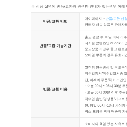
____9.3.1 Langchain-MCP-Adapters 기반 MC
※ 상품 설명에 반품/교환과 관련한 안내가 있는경우 아래 
____9.3.2 [실습] 사용자의 정보를 읽는 도구 정의
마이페이지 >
반품/교환 신청
____9.3.3 [실습] 일기를 저장하는 도구 정의하기
반품/교환 방법
판매자 배송 상품은 판매자와
____9.3.4 [실습] 에이전트 프롬프트 작성하기
9.4 MCP 클라이언트 구축하기: 랭그래프
출고 완료 후 10일 이내의 
____9.4.1 [실습] 에이전트가 포함된 MCP 클라
디지털 콘텐츠인 eBook의 
반품/교환 가능기간
중고상품의 경우 출고 완료일
____9.4.2 [실습] 에이전트와 대화를 통해 일기 작
모바일 쿠폰의 경우 유효기간(
9.5 랭그래프에서 MCP 기반 멀티 에이전트 구현하
____9.5.1 [실습] 파일 탐색 및 저장 MCP 서버 구
고객의 단순변심 및 착오구
____9.5.2 [실습] 멀티 서버 클라이언트 구축하기
직수입양서/직수입일서중 일
____9.5.3 [실습] 슈퍼바이저 에이전트 만들기
단, 아래의 주문/취소 조건인
오늘 00시 ~ 06시 30분 
____9.5.4 [실습] 웹 검색과 파일 탐색 요청하기
반품/교환 비용
오늘 06시 30분 이후 주문
직수입 음반/영상물/기프트 
Chapter 10 A2A 기반 에이전트 상호운용
단, 당일 00시~13시 사이
10.1 A2A란
박스 포장은 택배 배송이 가
____10.1.1 A2A 개념
____10.1.2 MCP vs A2A
소비자의 책임 있는 사유로 