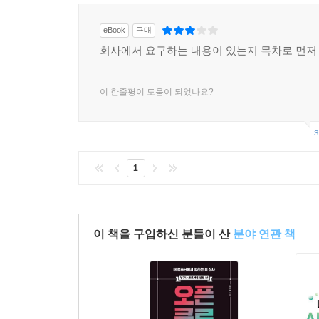
____7.6.1 [실습] 전체 에이전트 구조 이해하고 구
25 다중 에이전트 오케스트레이터 에이전트 (A2A)
____7.6.2 [실습] 작업의 계획을 수립하는 에이전
eBook
구매
____7.6.3 [실습] 슈퍼바이저 에이전트 만들기
회사에서 요구하는 내용이 있는지 목차로 먼
____7.6.4 [실습] 자료 조사 에이전트 만들기
____7.6.5 [실습] 보고서 작성 에이전트 만들기
이 한줄평이 도움이 되었나요?
____7.6.6 [실습] 알아서 자료 조사하고 보고서 자
s
Chapter 08 에이전트 메모리 설계와 개인화 구현
8.1 AI 에이전트에서 메모리의 역할
1
____8.1.1 단기 메모리와 장기 메모리
8.2 대화 맥락을 이해하는 에이전트
____8.2.1 [실습] 랭그래프에서 단기 메모리 사용하
____8.2.2 [실습] 챗봇에 단기 메모리 적용하기
이 책을 구입하신 분들이 산
분야 연관 책
8.3 단기 메모리를 관리하는 방법
____8.3.1 [실습] 메시지 트리밍 활용하기
____8.3.2 [실습] 메시지 요약 활용하기
8.4 누적된 사용자 메모리를 기반으로 맞춤 조언을