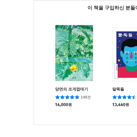
이 책을 구입하신 분
양면의 조개껍데기
말뚝들
149건
14,000
원
13,440
원