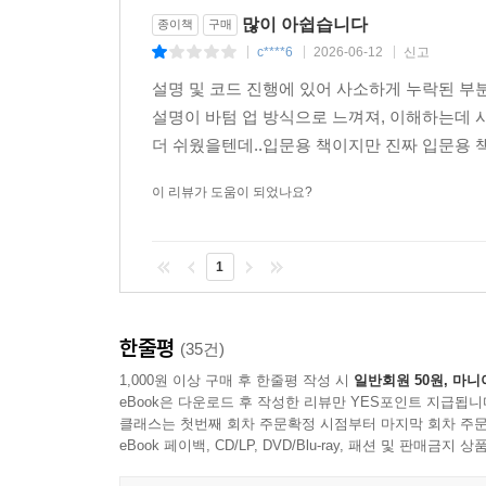
01 코딩 에이전트
많이 아쉽습니다
종이책
구매
| Part 03 | 멀티 에이전트 설계와 메모리 시스템 구
02 차트 생성 에이전트
c****6
2026-06-12
신고
|
|
|
03 정보 검색 기반 차트 보고서 작성 에이전트
설명 및 코드 진행에 있어 사소하게 누락된 부
Chapter 07 멀티 에이전트 구현
04 사내 FAQ 에이전트
설명이 바텀 업 방식으로 느껴져, 이해하는데 
7.1 멀티 에이전트 유형 소개
05 슈퍼바이저 기반 사내 질의응답 에이전트
더 쉬웠을텐데..입문용 책이지만 진짜 입문용 책은
____7.1.1 네트워크 패턴 아키텍처
06 보고서 작성 에이전트
____7.1.2 슈퍼바이저 패턴 아키텍처
07 자료 조사 기반 보고서 작성 에이전트
이 리뷰가 도움이 되었나요?
____7.1.3 계층형 패턴 아키텍처
____7.1.4 사용자 커스텀
__개인·일상
1
7.2 핸드오프를 위한 기능 살펴보기
08 사용자 맞춤형 일상 조언 에이전트
____7.2.1 [실습] 핸드오프의 개념과 Command 
09 MCP 기반 일기 작성 에이전트
____7.2.2 [실습] 조건에 따른 Command 사용법 
한줄평
(35건)
7.3 정보 검색을 기반으로 차트를 그려주는 에이전
__저장·검색
1,000원 이상 구매 후 한줄평 작성 시
일반회원 50원, 마니
____7.3.1 각 에이전트의 소통 방식 정의하기
10 에이전틱 RAG를 위한 에이전트
eBook은 다운로드 후 작성한 리뷰만 YES포인트 지급됩니
____7.3.2 [실습] 멀티 에이전트 그래프 만들기
11 데이터베이스 저장 검색 에이전트
클래스는 첫번째 회차 주문확정 시점부터 마지막 회차 주문
____7.3.3 [실습] 정보 검색 에이전트 만들기
12 슈퍼바이저 기반 웹페이지 분석 및 저장 에이전
eBook 페이백, CD/LP, DVD/Blu-ray, 패션 및 판매금
____7.3.4 [실습] 차트 생성 에이전트 만들기
13 문서(DOCX, PDF) 검색 에이전트