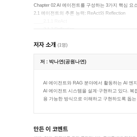
Chapter 02 AI 에이전트를 구성하는 3가지 핵심 요
2.1 에이전트의 추론 능력: ReAct와 Reflection
____2.1.1 ReAct
____2.1.2 Reflection
2.2 에이전트의 외부 지식 활용: 도구 호출
저자 소개
2.3 에이전트의 기억력: 메모리
(1명)
2.4 ReAct 기반 LLM 에이전트
저 :
박나연(공원나연)
Chapter 03 목적에 따른 에이전트 아키텍처 설계 
3.1 싱글 에이전트
AI 에이전트와 RAG 분야에서 활동하는 AI 
____3.1.1 싱글 에이전트의 정의
AI 에이전트 시스템을 설계·구현하고 있다. 
____3.1.2 싱글 에이전트의 대표적 예시
용 가능한 방식으로 이해하고 구현하도록 돕는 
3.2 멀티 에이전트
3.3 어떤 에이전트를 설계해야 할까
____3.3.1 싱글 에이전트로 충분한 경우 3.3.2 
만든 이 코멘트
| Part 02 | 랭그래프로 구현하는 AI 에이전트