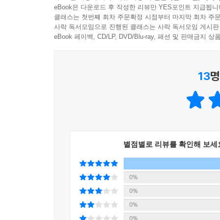
[PART 05 일상과 업무를 혁신하는 나만의 아이디
eBook은 다운로드 후 작성한 리뷰만 YES포인트 지급됩니
바이브 코딩이 무엇이고 어떻게 구현하는지 자연스
클래스는 첫번째 회차 주문확정 시점부터 마지막 회차 주문
CHAPTER 12 코딩은 도구일 뿐, 당신의 상상이 
것이다. _김동우 님
사락 독서모임으로 진행된 클래스는 사락 독서모임 게시판
_아이디어 01 영수증 사진 한 장으로 끝내는 ‘스마트
따라 하다 보면 단순히 코드를 입력하는 것을 넘어,
eBook 페이백, CD/LP, DVD/Blu-ray, 패션 및 판매금
_아이디어 02 냉장고 속 남은 재료 구출! ‘오늘의 랜
단계별 예제를 따라가다 보면 자연스럽게 바이브 
_아이디어 03 가족/친구 생일 챙기기! ‘맞춤형 선물 
전영식 님
_아이디어 04 주말 나들이 동선 최적화 ‘번개 여행 
13
명
일상의 불편함을 AI로 해결하는 바이브 코딩의 
_아이디어 05 작심삼일 방지! 내 컨디션에 맞춘 ‘일
제시준다. _전준규 님
_아이디어 06 말 한마디로 완성되는 ‘회의록 자동 요
단순히 AI에 작업을 맡기는 데서 그치지 않고, AI
_아이디어 07 상황별 맞춤 ‘비즈니스 이메일 및 메신
바이브 코딩의 기초부터 다양한 목적의 프로그램 구
_아이디어 08 방대한 보고서를 한눈에! ‘핵심 요약 
님
_아이디어 09 복잡한 엑셀 수식과 전처리를 돕는 ‘
별점별로 리뷰를 확인해 보세
_아이디어 10 기획안을 슬라이드로! ‘발표 자료 구조
0%
0%
0%
0%