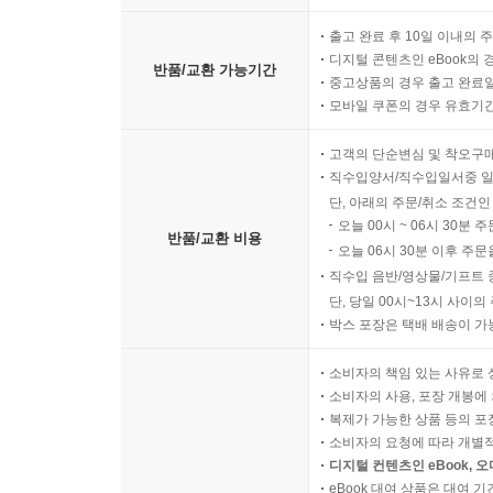
출고 완료 후 10일 이내의 
디지털 콘텐츠인 eBook의 
반품/교환 가능기간
중고상품의 경우 출고 완료일
모바일 쿠폰의 경우 유효기간(
고객의 단순변심 및 착오구
직수입양서/직수입일서중 일
단, 아래의 주문/취소 조건인
오늘 00시 ~ 06시 30분 
반품/교환 비용
오늘 06시 30분 이후 주문
직수입 음반/영상물/기프트 
단, 당일 00시~13시 사이
박스 포장은 택배 배송이 가
소비자의 책임 있는 사유로 
소비자의 사용, 포장 개봉에 
복제가 가능한 상품 등의 포장을 
소비자의 요청에 따라 개별
디지털 컨텐츠인 eBook, 
eBook 대여 상품은 대여 기