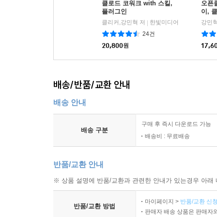
클로드 코워크 with 스킬,
오픈클
플러그인
이, 
클리커,강민혁 저
한빛미디어
강민혁
|
24건
20,800
원
17,6
배송/반품/교환 안내
배송 안내
구매 후 즉시 다운로드 가능
배송 구분
배송비 : 무료배송
반품/교환 안내
※ 상품 설명에 반품/교환과 관련한 안내가 있는경우 아래 
마이페이지 >
반품/교환 신청
반품/교환 방법
판매자 배송 상품은 판매자와