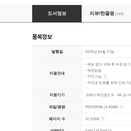
누구나 코딩하는 시대, 1일 10분 바이브 코딩
도서정보
리뷰/한줄평
(13/3)
품목정보
발행일
2026년 04월 27일
배송 없이 구매 후 바로 읽
제한없음
이용안내
TTS 가능
저작권 보호를 위해 인쇄 기
지원기기
크레마 /PC(윈도우 - 4K 모
파일/용량
PDF(DRM) | 4.90MB
페이지 수
약 329쪽
ISBN13
9791175796577