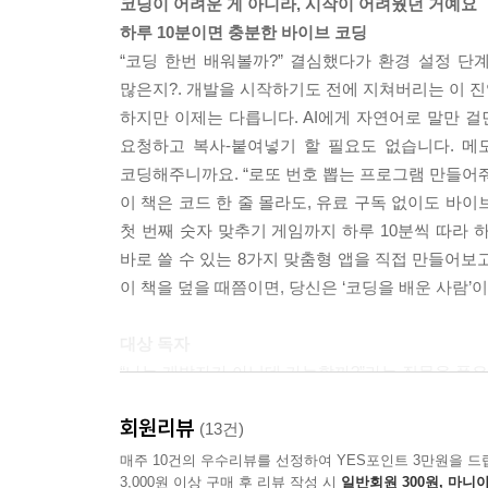
코딩이 어려운 게 아니라, 시작이 어려웠던 거예요
_스트림릿 클라우드와 깃허브 연결해서 웹 URL 
하루 10분이면 충분한 바이브 코딩
“코딩 한번 배워볼까?” 결심했다가 환경 설정 단계
[PART 04 내가 만든 앱으로 수익화 실현하기]
많은지?. 개발을 시작하기도 전에 지쳐버리는 이 진
CHAPTER 09 24시간 쉬지 않고 일할 AI 편집장 
하지만 이제는 다릅니다. AI에게 자연어로 말만 걸면
_나만의 작은 언어 모델 Gemma
요청하고 복사-붙여넣기 할 필요도 없습니다. 메
_AI의 튼튼한 집이 되어줄 Ollama
코딩해주니까요. “로또 번호 뽑는 프로그램 만들어
_Ollama 설치하고 Gemma 3를 내 컴퓨터로 초대
이 책은 코드 한 줄 몰라도, 유료 구독 없이도 바
첫 번째 숫자 맞추기 게임까지 하루 10분씩 따라 
CHAPTER 10 실시간 뉴스 수집과 AI 요약 에이
바로 쓸 수 있는 8가지 맞춤형 앱을 직접 만들어보
_네이버 개발자 센터에서 출입증 발급받기
이 책을 덮을 때쯤이면, 당신은 ‘코딩을 배운 사람’
_검색어로 최신 뉴스 속보를 쏙쏙 뽑아오는 앱 만
_언어 모델을 활용해 수집된 기사 병합하고 요약하
대상 독자
“나는 개발자가 아닌데 가능할까?”라는 질문을 품은
CHAPTER 11 나만의 맞춤형 뉴스레터 자동 발행
퇴근 후 여가 시간을 활용해 사이드 프로젝트와 수
_예쁜 HTML 디자인 입혀서 뉴스레터 완성하기
회원리뷰
복잡한 문법을 외우는 대신 결과를 빠르게 만들어내
(13건)
_Gmail 인증받고 구독자에게 이메일 자동 발송하기
매주 10건의 우수리뷰를 선정하여 YES포인트 3만원을 드
3,000원 이상 구매 후 리뷰 작성 시
일반회원 300원, 마니아
먼저 읽은 베타리더들의 한 마디