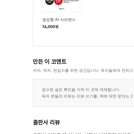
_프로젝트 3 관심 종목을 한눈에 ‘주가 모니터링 봇’
_프로젝트 4 외출 전 필수 확인 ‘오늘의 날씨 알림이
_프로젝트 5 바쁜 아침을 위한 ‘핵심 뉴스 요약기’
생성형 AI 사피엔스
_프로젝트 6 내 머릿속을 정리해주는 ‘To-do 앱’
16,000
원
_프로젝트 7 똑똑한 복습 코치 ‘영어 단어 암기 앱’
_프로젝트 8 음성을 텍스트로 변환 ‘회의록 자동 작
[PART 03 검은 화면 대신 웹으로 개발해보는 나만의
만든 이 코멘트
CHAPTER 06 세상에서 가장 쉬운 웹 개발, 스트림
_복잡한 웹 개발의 구원자, 스트림릿이란?
저자, 역자, 편집자를 위한 공간입니다. 독자들에게 전하고
_스트림릿으로 만들어보는 첫 웹 화면, Hello World
접수된 글은 확인을 거쳐 이 곳에 게재됩니다.
CHAPTER 07 터미널 프로그램에서 웹 앱으로 
독자 분들의 리뷰는 리뷰 쓰기를, 책에 대한 문의는 1:
_웹에서 동작하는 나만의 To-do 앱
_인터랙티브하게 동작하는 영어 단어 암기 앱
출판사 리뷰
CHAPTER 08 세상과 공유하기: 클릭 몇 번으로 끝
_코드를 세상 밖으로 꺼내는 첫걸음, 깃허브에 저