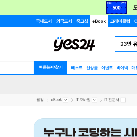
국내도서
외국도서
중고샵
eBook
크레마클럽
C
빠른분야찾기
베스트
신상품
이벤트
바이백
매
웰컴
eBook
IT 모바일
IT 전문서