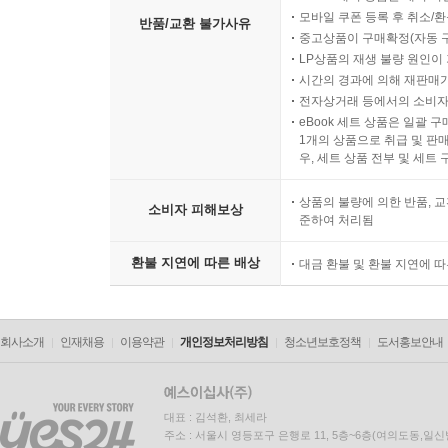
모바일 쿠폰 등록 후 취소/환
반품/교환 불가사유
중고상품이 구매확정(자동 
LP상품의 재생 불량 원인이 기
시간의 경과에 의해 재판매가
전자상거래 등에서의 소비자
eBook 세트 상품은 일괄 
1개의 상품으로 취급 및 판매
우, 세트 상품 전부 및 세트
상품의 불량에 의한 반품, 교
소비자 피해보상
준하여 처리됨
환불 지연에 따른 배상
대금 환불 및 환불 지연에 
회사소개
인재채용
이용약관
개인정보처리방침
청소년보호정책
도서홍보안내
대표 : 김석환, 최세라
주소 : 서울시 영등포구 은행로 11, 5층~6층(여의도동,일신