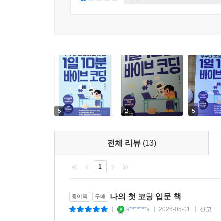
5
2
5
전체 리뷰
(13)
1
나의 첫 코딩 입문 책
종이책
구매
s*******s
2026-05-01
신고
|
|
|