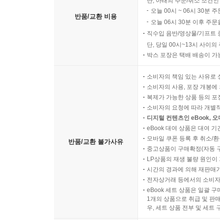
단, 아래의 주문/취소 조건인
오늘 00시 ~ 06시 30분 
반품/교환 비용
오늘 06시 30분 이후 주문
직수입 음반/영상물/기프트 
단, 당일 00시~13시 사이
박스 포장은 택배 배송이 가
소비자의 책임 있는 사유로 
소비자의 사용, 포장 개봉에 
복제가 가능한 상품 등의 포장을 
소비자의 요청에 따라 개별
디지털 컨텐츠인 eBook, 
eBook 대여 상품은 대여 기
모바일 쿠폰 등록 후 취소/환
반품/교환 불가사유
중고상품이 구매확정(자동 
LP상품의 재생 불량 원인이 기
시간의 경과에 의해 재판매가
전자상거래 등에서의 소비자
eBook 세트 상품은 일괄 
1개의 상품으로 취급 및 판매
우, 세트 상품 전부 및 세트