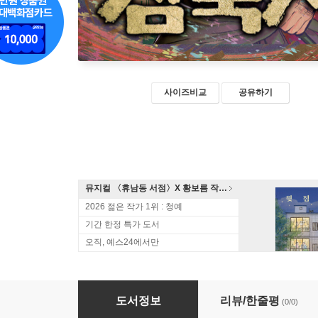
사이즈비교
공유하기
뮤지컬 〈휴남동 서점〉X 황보름 작가 북토크
2026 젊은 작가 1위 : 청예
기간 한정 특가 도서
오직, 예스24에서만
삼국지 2
도서정보
리뷰/한줄평
(0/0)