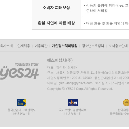
상품의 불량에 의한 반품, 교
소비자 피해보상
준하여 처리됨
환불 지연에 따른 배상
대금 환불 및 환불 지연에 
회사소개
인재채용
이용약관
개인정보처리방침
청소년보호정책
도서홍보안내
대표 : 김석환, 최세라
주소 : 서울시 영등포구 은행로 11, 5층~6층(여의도동,일신
사업자등록번호 : 229-81-37000 통신판매업신고 : 제 200
이메일 : yes24help@yes24.com 호스팅 서비스사업자 :
Copyright ⓒ YES24 Corp. All Rights Reserved.