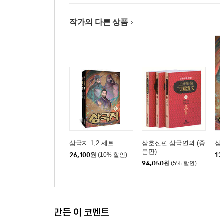
작가의 다른 상품
삼국지 1,2 세트
삼호신편 삼국연의 (중
삼
문판)
26,100
원
(10% 할인)
1
94,050
원
(5% 할인)
만든 이 코멘트