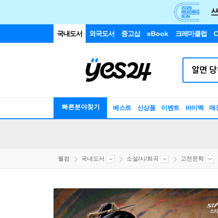
국내도서
외국도서
중고샵
eBook
크레마클럽
C
빠른분야찾기
베스트
신상품
이벤트
바이백
매
웰컴
국내도서
소설/시/희곡
고전문학