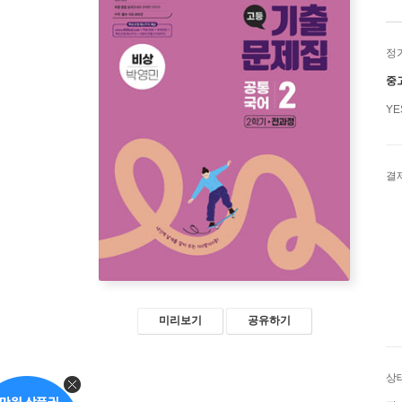
정
중
Y
결
미리보기
공유하기
상