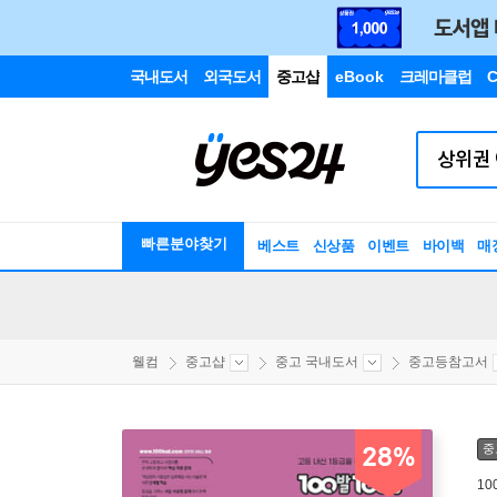
국내도서
외국도서
중고샵
eBook
크레마클럽
C
빠른분야찾기
베스트
신상품
이벤트
바이백
매
웰컴
중고샵
중고 국내도서
중고등참고서
중
28%
1