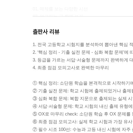
01. 매체를 보는 다양한 시선
02. 보고하는 글 함께 쓰기
출판사 리뷰
4. 삶 속에 흐르는 한국 문학
1. 전국 고등학교 시험지를 분석하여 뽑아낸 핵심 
01. 사랑, 그 속에 담긴 아픔_서경별곡(작자 미상)
2. ‘핵심 정리 - 기출 실전 문제 - 심화 복합 문제’에
02. 자연, 그 속의 여유로움_강호사시가(맹사성)
3. 등급을 가르는 서답·서술형 문제까지 완벽하게 
03. 웃음, 그 속에 담긴 현실_봄·봄(김유정)
4. 최종 점검 모의고사로 완벽한 마무리
5. 서로 다른 시선, 함께 찾아가는 삶
① 핵심 정리: 소단원 학습을 본격적으로 시작하기에
② 기출 실전 문제: 학교 시험에 출제되었거나 출
01. 주제 통합적 읽기
③ 심화 복합 문제: 복합 지문으로 출제되는 실제 
02. 협상을 통한 문제 해결 / 03. 논증하는 글 쓰기
④ 서답·서술형 문제: 학교 시험의 내신 출제 유형
⑤ OX로 마무리 check: 소단원 학습 후 OX 문
⑥ 최종 점검 모의고사: 실제 학교 시험과 가장 유
⑦ 필수 시조 100선: 수능과 고등 내신 시험에 자주