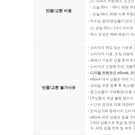
단, 아래의 주문/취소 조건인
오늘 00시 ~ 06시 30분 
반품/교환 비용
오늘 06시 30분 이후 주문
직수입 음반/영상물/기프트 
단, 당일 00시~13시 사이
박스 포장은 택배 배송이 가
소비자의 책임 있는 사유로 
소비자의 사용, 포장 개봉에 
복제가 가능한 상품 등의 포장을 
소비자의 요청에 따라 개별
디지털 컨텐츠인 eBook, 
eBook 대여 상품은 대여 기
모바일 쿠폰 등록 후 취소/환
반품/교환 불가사유
중고상품이 구매확정(자동 
LP상품의 재생 불량 원인이 기
시간의 경과에 의해 재판매가
전자상거래 등에서의 소비자
eBook 세트 상품은 일괄 
1개의 상품으로 취급 및 판매
우, 세트 상품 전부 및 세트