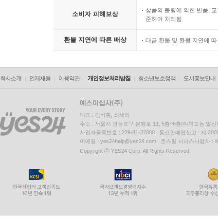
상품의 불량에 의한 반품, 교
소비자 피해보상
준하여 처리됨
환불 지연에 따른 배상
대금 환불 및 환불 지연에 
회사소개
인재채용
이용약관
개인정보처리방침
청소년보호정책
도서홍보안내
대표 : 김석환, 최세라
주소 : 서울시 영등포구 은행로 11, 5층~6층(여의도동,일신
사업자등록번호 : 229-81-37000 통신판매업신고 : 제 200
이메일 : yes24help@yes24.com 호스팅 서비스사업자 :
Copyright ⓒ YES24 Corp. All Rights Reserved.