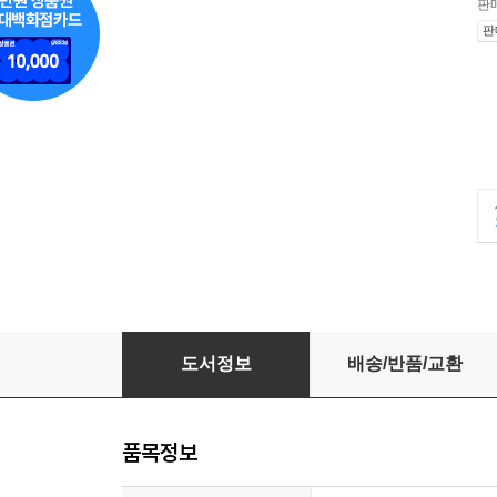
판
판
100발100중 기출문제집 고등 공통국어2 비상 박영
도서정보
배송/반품/교환
품목정보