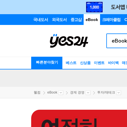
국내도서
외국도서
중고샵
eBook
크레마클럽
C
빠른분야찾기
베스트
신상품
이벤트
바이백
매
웰컴
eBook
경제 경영
투자/재테크