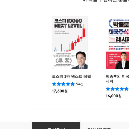
코스피 1만 넥스트 레벨
박종훈의 미
시피
54건
17,600
원
16,000
원
여전히 주도주를 사라