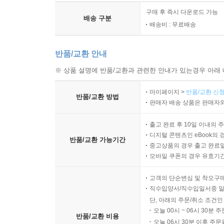
구매 후 즉시 다운로드 가능
배송 구분
배송비 : 무료배송
반품/교환 안내
※ 상품 설명에 반품/교환과 관련한 안내가 있는경우 아래 
마이페이지 >
반품/교환 신청
반품/교환 방법
판매자 배송 상품은 판매자와
출고 완료 후 10일 이내의 
디지털 콘텐츠인 eBook의 
반품/교환 가능기간
중고상품의 경우 출고 완료일
모바일 쿠폰의 경우 유효기간(
고객의 단순변심 및 착오구
직수입양서/직수입일서중 일
단, 아래의 주문/취소 조건인
오늘 00시 ~ 06시 30분 
반품/교환 비용
오늘 06시 30분 이후 주문