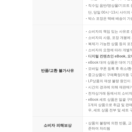
직수입 음반/영상물/기프트 
단, 당일 00시~13시 사이
박스 포장은 택배 배송이 가
소비자의 책임 있는 사유로 
소비자의 사용, 포장 개봉에 
복제가 가능한 상품 등의 포장을 
소비자의 요청에 따라 개별
디지털 컨텐츠인 eBook, 
eBook 대여 상품은 대여 기
모바일 쿠폰 등록 후 취소/환
반품/교환 불가사유
중고상품이 구매확정(자동 
LP상품의 재생 불량 원인이 기
시간의 경과에 의해 재판매가
전자상거래 등에서의 소비자
eBook 세트 상품은 일괄 
1개의 상품으로 취급 및 판매
우, 세트 상품 전부 및 세트
상품의 불량에 의한 반품, 교
소비자 피해보상
준하여 처리됨