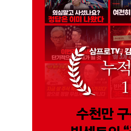
전쟁은 끝나지 않았다, 방식만 바뀌었다 / K-방산: 무
확장되는 마지막 공간 / 돈은 동맹을 따라 흐른다
리뷰_국방력 강화를 위한 산업: 항공우주, 방산, 조
9장 신뢰의 패권: 돈은 ‘규칙’이다
달러는 어떻게 세계의 언어가 되었는가 / 패권의 
세미컨덕터달러로 / 스테이블코인, 달러의 디지털 확
거래하는 세계 / 사이버 보안: 신뢰를 지키는 마지막
리뷰_기축통화 유지를 위한 산업: 디지털 화폐, 결제
Vicent’s Short Report_차세대 안보자산: 종합상사
4부 여전히 주도주를 사라
10장 핵심은 종목이 아니라 판독법이다
판이 바뀌었다는 것을 먼저 알아야 한다 / 그럼에도,
있다 / 여전히, 그리고 끝까지 사라