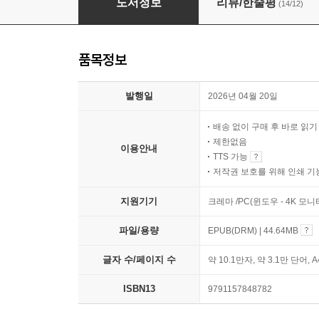
도서정보
리뷰/한줄평
(14/12)
품목정보
발행일
2026년 04월 20일
배송 없이 구매 후 바로 읽
제한없음
이용안내
TTS 가능
저작권 보호를 위해 인쇄 기
지원기기
크레마 /PC(윈도우 - 4K 모
파일/용량
EPUB(DRM) | 44.64MB
글자 수/페이지 수
약 10.1만자, 약 3.1만 단어, 
ISBN13
9791157848782