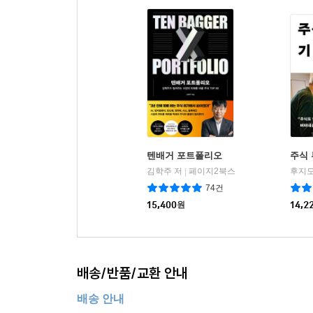
텐배거 포트폴리오
주식 
김학주 저
페이지2북스
|
74건
15,400
원
14,2
배송/반품/교환 안내
배송 안내