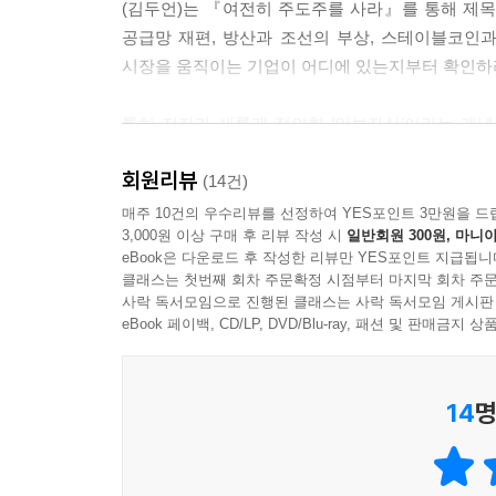
(김두언)는 『여전히 주도주를 사라』를 통해 제목
공급망 재편, 방산과 조선의 부상, 스테이블코인과
시장을 움직이는 기업이 어디에 있는지부터 확인하라.
특히 저자가 새롭게 정의한 ‘안보자산’이라는 개념
끝났다. 국가 전략, 공급망, 기술 패권이 자본의
회원리뷰
투자자는 방향을 읽어야 한다.
(14건)
매주 10건의 우수리뷰를 선정하여 YES포인트 3만원을 드
3,000원 이상 구매 후 리뷰 작성 시
일반회원 300원, 마니아
안보자산이 주도주다!
eBook은 다운로드 후 작성한 리뷰만 YES포인트 지급됩니
국장을 좌우하는 패권의 의지,
클래스는 첫번째 회차 주문확정 시점부터 마지막 회차 주문
안보자산에 주목해야 하는 이유
사락 독서모임으로 진행된 클래스는 사락 독서모임 게시판
eBook 페이백, CD/LP, DVD/Blu-ray, 패션 및 판매금
세계는 다시 패권의 시대로 돌아가고 있다. 전쟁은 
던진다.
14
명
“그래서 돈은 어디로 흐르는가?”
돈은 결코 무작위로 움직이지 않는다. 국가 전략,