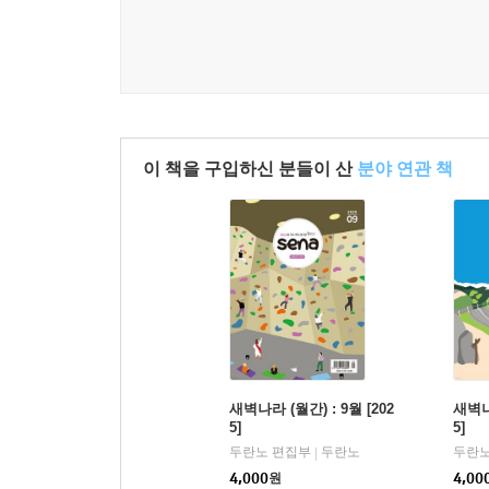
이 책을 구입하신 분들이 산
분야 연관 책
새벽나라 (월간) : 9월 [202
새벽나라
5]
5]
두란노 편집부
두란노
두란노
|
4,000
원
4,00