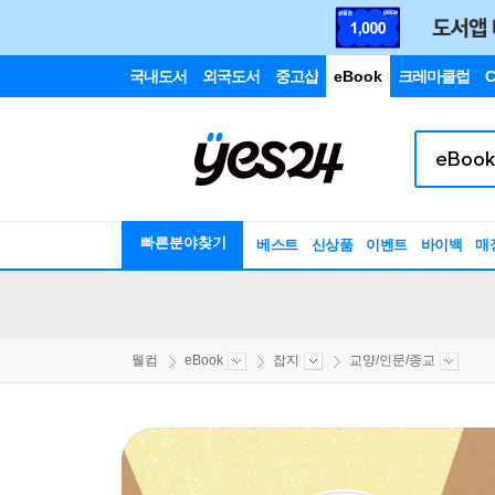
국내도서
외국도서
중고샵
eBook
크레마클럽
C
빠른분야찾기
베스트
신상품
이벤트
바이백
매
웰컴
eBook
잡지
교양/인문/종교