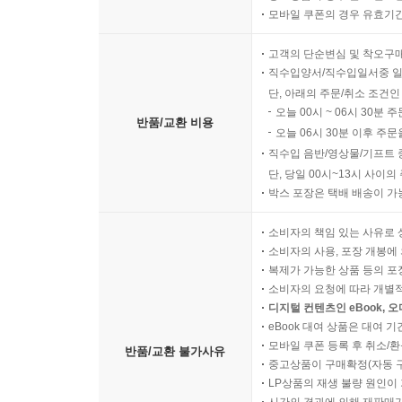
모바일 쿠폰의 경우 유효기간(
고객의 단순변심 및 착오구
직수입양서/직수입일서중 일
단, 아래의 주문/취소 조건인
오늘 00시 ~ 06시 30분 
반품/교환 비용
오늘 06시 30분 이후 주문
직수입 음반/영상물/기프트 
단, 당일 00시~13시 사이
박스 포장은 택배 배송이 가
소비자의 책임 있는 사유로 
소비자의 사용, 포장 개봉에 
복제가 가능한 상품 등의 포장을 
소비자의 요청에 따라 개별
디지털 컨텐츠인 eBook, 
eBook 대여 상품은 대여 기
모바일 쿠폰 등록 후 취소/환
반품/교환 불가사유
중고상품이 구매확정(자동 
LP상품의 재생 불량 원인이 기