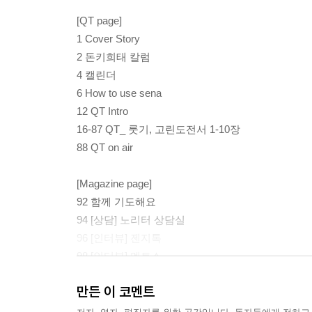
[QT page]
1 Cover Story
2 돈키희태 칼럼
4 캘린더
6 How to use sena
12 QT Intro
16-87 QT_ 룻기, 고린도전서 1-10장
88 QT on air
[Magazine page]
92 함께 기도해요
94 [상담] 노리터 상담실
96 [인터뷰] 젠지톡
98 [인터뷰] 멘토스
102 [인터뷰] Monthly Job
만든 이 코멘트
106 [에세이] 선교사의 사생활
108 [만화] 우당탕탕 에크리스 찬양팀