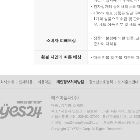
시간의 경과에 의해 재판매가
전자상거래 등에서의 소비자
eBook 세트 상품은 일괄 
1개의 상품으로 취급 및 판매
우, 세트 상품 전부 및 세트
상품의 불량에 의한 반품, 교
소비자 피해보상
준하여 처리됨
환불 지연에 따른 배상
대금 환불 및 환불 지연에 
회사소개
인재채용
이용약관
개인정보처리방침
청소년보호정책
도서홍보안내
대표 : 김석환, 최세라
주소 : 서울시 영등포구 은행로 11, 5층~6층(여의도동,일신
사업자등록번호 : 229-81-37000 통신판매업신고 : 제 200
이메일 : yes24help@yes24.com 호스팅 서비스사업자 :
Copyright ⓒ YES24 Corp. All Rights Reserved.