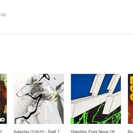
(수입)
 오
Autechre (오테커) - Draft 7.
Oneohtrix Point Never (원
Bo