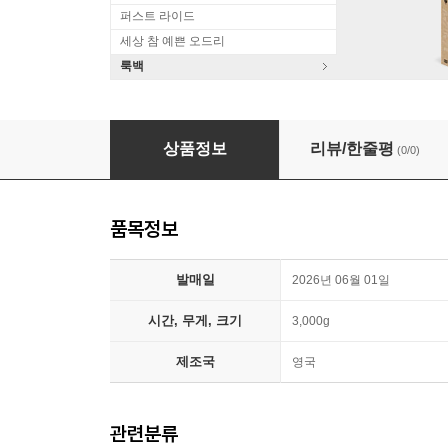
퍼스트 라이드
세상 참 예쁜 오드리
룩백
Boards of Canada (보즈 오브 캐나다) - 5집 Infe
상품정보
리뷰/한줄평
(0/0)
품목정보
발매일
2026년 06월 01일
시간, 무게, 크기
3,000g
제조국
영국
관련분류