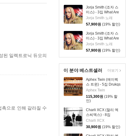
Jorja Smith (조자 스
미스) - 3집 What Are
The Odds [심플 오렌
Jorja Smith 노래
지 컬러 LP]
57,900
원
(19% 할인)
Jorja Smith (조자 스
미스) - 3집 What Are
The Odds [심플 바이
Jorja Smith 노래
올렛 컬러 LP]
57,900
원
(19% 할인)
로 구성된 일렉트로닉 듀오의
이 분야 베스트셀러
더보기
Aphex Twin (에이펙
스 트윈) - 5집 Drukqs
[4LP]
Aphex Twin
115,300
원
(19% 할
인)
 접촉으로 인해 갈라질 수
Charli XCX (찰리 엑
스씨엑스) - 8집
Music, Fashion, Film
Charli XCX
30,900
원
(19% 할인)