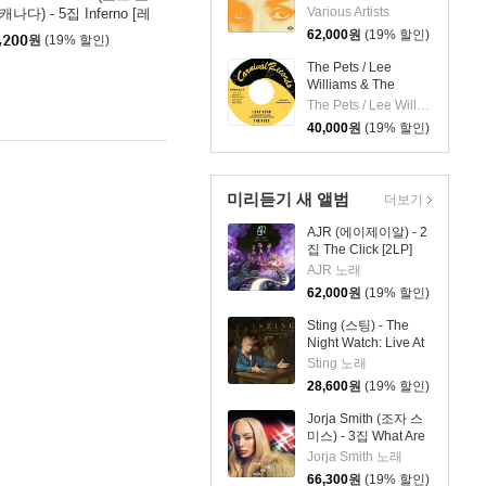
(Bedazzled! Barbara
Various Artists
캐나다) - 5집 Inferno [레
Moore TV, Film And
컬러 2LP]
62,000
원
(19% 할인)
,200
원
(19% 할인)
Studio Work 1965–
81) [2LP]
The Pets / Lee
Williams & The
Cymbals - I Say
The Pets / Lee Williams & The Cymbals
Yeah / It's Everything
40,000
원
(19% 할인)
About You I Love [7
인치 Vinyl]
미리듣기 새 앨범
더보기
AJR (에이제이알) - 2
집 The Click [2LP]
AJR 노래
62,000
원
(19% 할인)
Sting (스팅) - The
Night Watch: Live At
The Rijksmuseum
Sting 노래
28,600
원
(19% 할인)
Jorja Smith (조자 스
미스) - 3집 What Are
The Odds [스플래터
Jorja Smith 노래
컬러 LP]
66,300
원
(19% 할인)