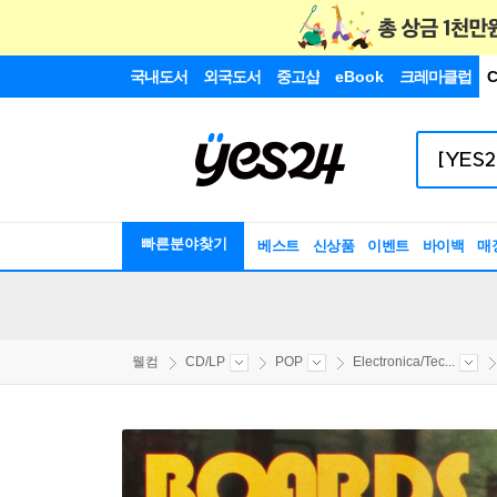
국내도서
외국도서
중고샵
eBook
크레마클럽
C
빠른분야찾기
베스트
신상품
이벤트
바이백
매
웰컴
CD/LP
POP
Electronica/Tec...