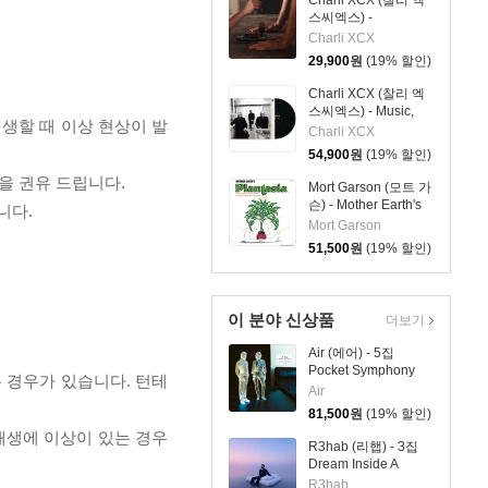
Charli XCX (찰리 엑
스씨엑스) -
Wuthering Heights
Charli XCX
29,900
원
(19% 할인)
Charli XCX (찰리 엑
스씨엑스) - Music,
재생할 때 이상 현상이 발
Fashion, Film [LP]
Charli XCX
54,900
원
(19% 할인)
을 권유 드립니다.
Mort Garson (모트 가
슨) - Mother Earth's
니다.
Plantasia [멀티 에코
Mort Garson
컬러 LP]
51,500
원
(19% 할인)
이 분야 신상품
더보기
Air (에어) - 5집
Pocket Symphony
 경우가 있습니다. 턴테
[클리어 컬러 2LP]
Air
81,500
원
(19% 할인)
 재생에 이상이 있는 경우
R3hab (리햅) - 3집
Dream Inside A
Dream [마블 컬러 LP]
R3hab