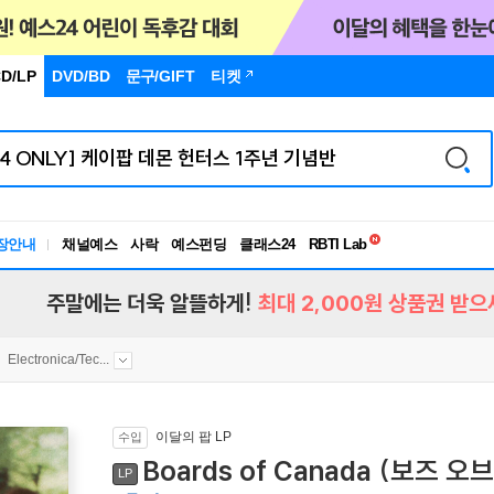
D/LP
DVD/BD
문구
/GIFT
티켓
독서유형검사
장안내
채널예스
사락
예스펀딩
클래스24
RBTI Lab
독서유형검사
주말에는 더욱 알뜰하게!
최대 2,000원 상품권 받으
Electronica/Tec...
이달의 팝 LP
수입
Boards of Canada (보즈 오브 
LP