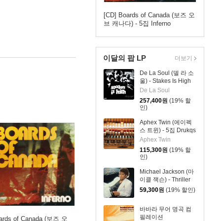
[CD] Boards of Canada (보즈 오
브 캐나다) - 5집 Inferno
이달의 팝 LP
더보기
De La Soul (델 라 소
울) - Stakes Is High
[컬러 4LP]
De La Soul
257,400
원
(19% 할
인)
Aphex Twin (에이펙
스 트윈) - 5집 Drukqs
[4LP]
Aphex Twin
115,300
원
(19% 할
인)
Michael Jackson (마
이클 잭슨) - Thriller
[레드 앤 블랙 마블
59,300
원
(19% 할인)
LP]
바바라 무어 명곡 컴
필레이션
ards of Canada (보즈 오