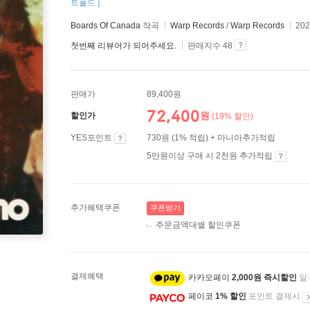
트폴드 ]
Boards Of Canada
작곡
Warp Records
/
Warp Records
20
첫번째 리뷰어가 되어주세요.
판매지수 48
판매가
89,400원
72,400
원
할인가
(19% 할인)
YES포인트
730원 (1% 적립) + 마니아추가적립
5만원이상 구매 시 2천원 추가적립
추가혜택쿠폰
쿠폰받기
주문금액대별 할인쿠폰
결제혜택
카카오페이
2,000원 즉시할인
일
페이코
1% 할인
포인트 결제시