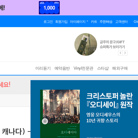
로그인
회원가입
마이페이지
카트
주문/배송
고객센터
Gl
미리듣기
예약음반
Vinyl전문관
스타샵
해외구매
세요!
캐나다) - 5집 Inferno [2LP]
[ 블랙 디스크 / 게이