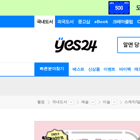
국내도서
외국도서
중고샵
eBook
크레마클럽
C
빠른분야찾기
베스트
신상품
이벤트
바이백
매
웰컴
국내도서
예술
미술
스케치/