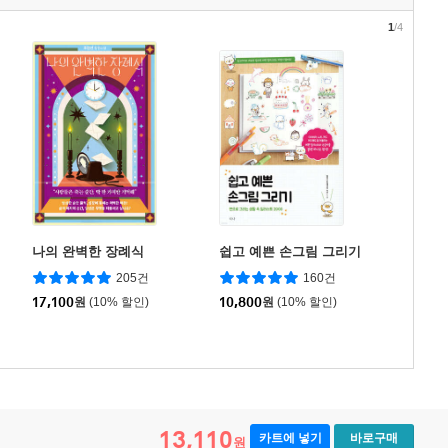
1
/4
나의 완벽한 장례식
쉽고 예쁜 손그림 그리기
205건
160건
17,100
원
(10% 할인)
10,800
원
(10% 할인)
13,110
카트에 넣기
바로구매
원