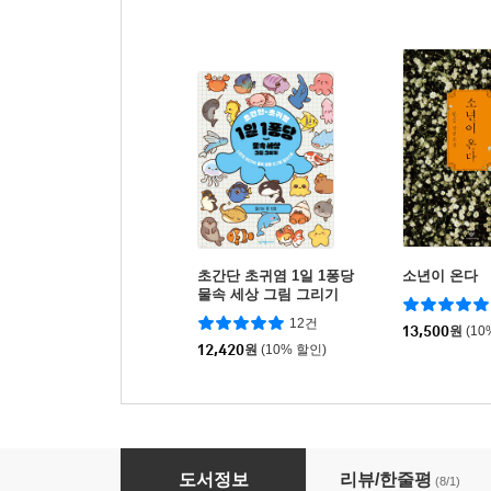
초간단 초귀염 1일 1퐁당
소년이 온다
물속 세상 그림 그리기
12건
13,500
원
(10
12,420
원
(10% 할인)
매일이 몽글몽글 미린의 귀엽고 따뜻한 일러스트
도서정보
리뷰/한줄평
(8/1)