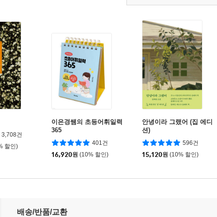
이은경쌤의 초등어휘일력
안녕이라 그랬어 (집 에디
365
션)
3,708건
401건
596건
% 할인)
16,920
원
(10% 할인)
15,120
원
(10% 할인)
 레슨
배송/반품/교환