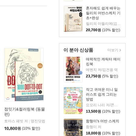
혼자해도 쉽게 배우는
릴리의 어반스케치 기
초+완성
릴리의 아뜰리에(김민아) 저
20,700
원
(10% 할인)
이 분야 신상품
더보기
매력적인 캐릭터 메이
킹북
메멘치 저/김건용 역
23,750
원
(5% 할인)
작고 귀여운 미니 일
러스트 쉽게 그리는
방법
요모리 나리 저/콘텐츠 연구소 역
점잇기&컬러링북 (동물
13,500
원
(10% 할인)
편)
함형미's 어반 스케치
토마스 패빗 저
영진닷컴
|
함형미 저
10,800
원
(10% 할인)
18,000
원
(10% 할인)