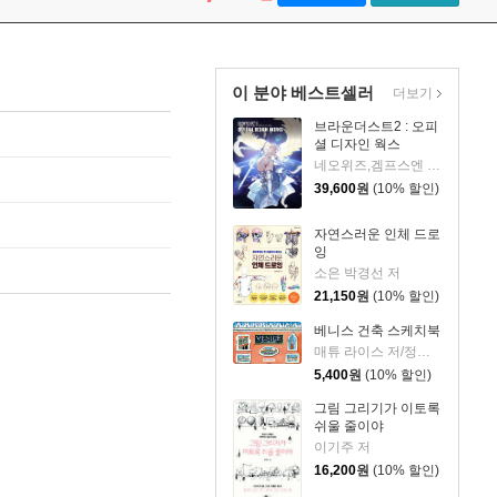
이 분야 베스트셀러
더보기
브라운더스트2 : 오피
셜 디자인 웍스
네오위즈,겜프스엔 편저
39,600
원
(10% 할인)
자연스러운 인체 드로
잉
소은 박경선 저
21,150
원
(10% 할인)
베니스 건축 스케치북
매튜 라이스 저/정상희 역
5,400
원
(10% 할인)
그림 그리기가 이토록
쉬울 줄이야
이기주 저
16,200
원
(10% 할인)