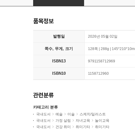
품목정보
발행일
2026년 05월 02일
쪽수, 무게, 크기
128쪽 | 288g | 145*210*10
ISBN13
9791158712969
ISBN10
1158712960
관련분류
카테고리 분류
국내도서
예술
미술
스케치/일러스트
국내도서
가정 살림
자녀교육
놀이교육
국내도서
건강 취미
취미기타
취미기타