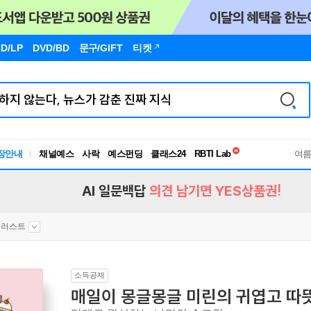
D/LP
DVD/BD
문구
/GIFT
티켓
독서유형검사
RBTI Lab
장안내
채널예스
사락
예스펀딩
클래스24
여
독서유형검사
AI 일문백답
의견 남기면 YES상품권!
일러스트
소득공제
매일이 몽글몽글 미린의 귀엽고 따