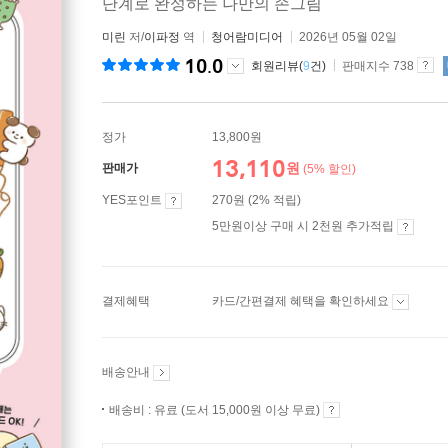
단계로 완성하는 나만의 손그림
미린
저/
이파정
역
청어람미디어
2026년 05월 02일
10.0
회원리뷰(
9
건)
판매지수 738
정가
13,800원
13,110
원
판매가
(5% 할인)
YES포인트
270원 (2% 적립)
5만원이상 구매 시 2천원 추가적립
결제혜택
카드/간편결제 혜택을 확인하세요
배송안내
배송비 : 유료 (도서 15,000원 이상 무료)