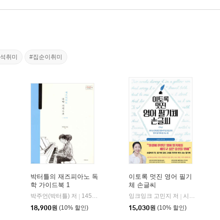
구석취미
#집순이취미
박터틀의 재즈피아노 독
이토록 멋진 영어 필기
학 가이드북 1
체 손글씨
박주언(박터틀) 저
1458music
잉크잉크 고민지 저
시원북스
|
|
18,900
원
(10% 할인)
15,030
원
(10% 할인)