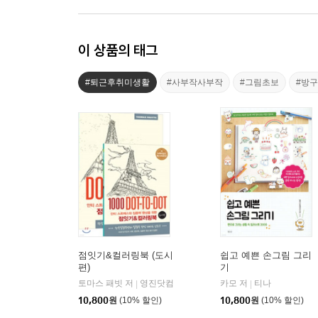
이 상품의 태그
#퇴근후취미생활
#사부작사부작
#그림초보
#방
점잇기&컬러링북 (도시
쉽고 예쁜 손그림 그리
편)
기
토마스 패빗 저
영진닷컴
카모 저
티나
|
|
10,800
원
(10% 할인)
10,800
원
(10% 할인)