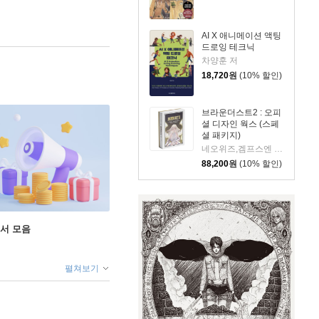
AI X 애니메이션 액팅
드로잉 테크닉
차양훈 저
18,720
원
(10% 할인)
브라운더스트2 : 오피
셜 디자인 웍스 (스페
셜 패키지)
네오위즈,겜프스엔 편저
88,200
원
(10% 할인)
도서 모음
펼쳐보기