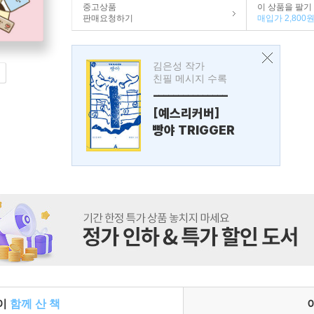
중고상품
이 상품을 팔기
판매요청하기
매입가 2,800
김은성 작가
친필 메시지 수록
---------------
[예스리커버]
빵야 TRIGGER
들이
함께 산 책