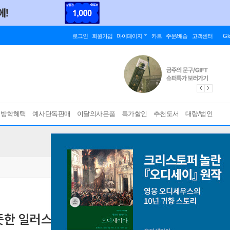
로그인
회원가입
마이페이지
카트
주문/배송
고객센터
Gl
름방학혜택
예사단독판매
이달의사은품
특가할인
추천도서
대량/법인
뜻한 일러스트 레슨
다이어리부터 메시지 카드까지, 3