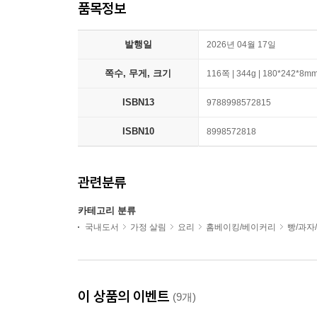
품목정보
발행일
2026년 04월 17일
쪽수, 무게, 크기
116쪽 | 344g | 180*242*8m
ISBN13
9788998572815
ISBN10
8998572818
관련분류
카테고리 분류
국내도서
가정 살림
요리
홈베이킹/베이커리
빵/과자
이 상품의 이벤트
(9개)