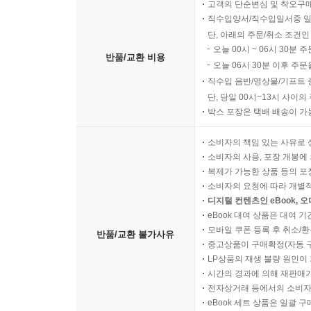
고객의 단순변심 및 착오구
직수입양서/직수입일서중 일
단, 아래의 주문/취소 조건인
오늘 00시 ~ 06시 30분 
반품/교환 비용
오늘 06시 30분 이후 주문
직수입 음반/영상물/기프트 
단, 당일 00시~13시 사이
박스 포장은 택배 배송이 가
소비자의 책임 있는 사유로 
소비자의 사용, 포장 개봉에 
복제가 가능한 상품 등의 포장을 
소비자의 요청에 따라 개별
디지털 컨텐츠인 eBook, 
eBook 대여 상품은 대여 기
모바일 쿠폰 등록 후 취소/환
반품/교환 불가사유
중고상품이 구매확정(자동 
LP상품의 재생 불량 원인이 기
시간의 경과에 의해 재판매가
전자상거래 등에서의 소비자
eBook 세트 상품은 일괄 