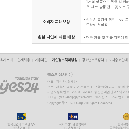
1개의 상품으로 취급 및 판매
우, 세트 상품 전부 및 세트
상품의 불량에 의한 반품, 교
소비자 피해보상
준하여 처리됨
환불 지연에 따른 배상
대금 환불 및 환불 지연에 
회사소개
인재채용
이용약관
개인정보처리방침
청소년보호정책
도서홍보안내
대표 : 김석환, 최세라
주소 : 서울시 영등포구 은행로 11, 5층~6층(여의도동,일신
사업자등록번호 : 229-81-37000 통신판매업신고 : 제 200
이메일 : yes24help@yes24.com 호스팅 서비스사업자 :
Copyright ⓒ YES24 Corp. All Rights Reserved.