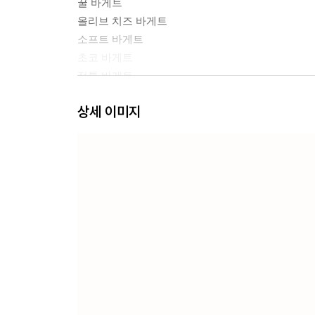
꿀 바게트
올리브 치즈 바게트
소프트 바게트
초코 바게트
정통 바게트
깨 톡 베이글
상세 이미지
올리포테 베이글
브레첼
버터 브레첼
초코 볼캉
푸가스
CHAPTER 2 비엔누아즈리
1. 시오빵
2. 모카번
3. 모카빵
4. 블루베리 브리오슈