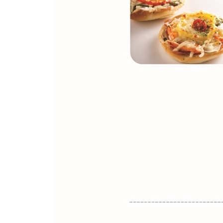
4. 무화과 타르트
5. 파이 만주
6. 호두 바스크
CHAPTER 4 조리빵
1. 베이글 피자빵
2. 바질 치킨
3. 먹물 청량 핫도그
4. 오이 바게트
5. 치아바타 피자
CHAPTER 5 식빵과 샌드위치
1. 잡곡 식빵
2. 우유 식빵
3. 베이컨 클럽 샌드위치