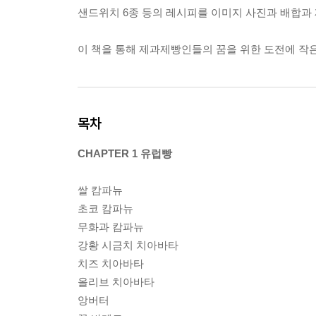
샌드위치 6종 등의 레시피를 이미지 사진과 배합과
이 책을 통해 제과제빵인들의 꿈을 위한 도전에 작
목차
CHAPTER 1 유럽빵
쌀 캄파뉴
초코 캄파뉴
무화과 캄파뉴
강황 시금치 치아바타
치즈 치아바타
올리브 치아바타
앙버터