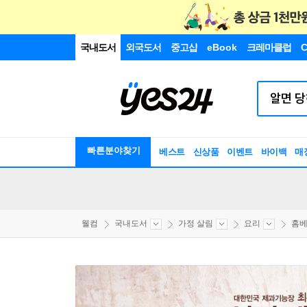
국내도서
외국도서
중고샵
eBook
크레마클럽
C
빠른분야찾기
베스트
신상품
이벤트
바이백
매
웰컴
국내도서
가정 살림
요리
홈베