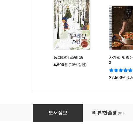
동그라미 스텝 16
사계절 맛있는
2
4,500
원
(10% 할인)
22,500
원
(1
실전 제빵레시피
도서정보
리뷰/한줄평
(0/0)