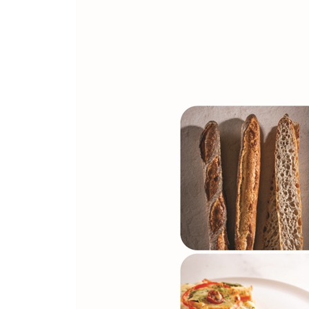
5. 코코넛 브리오슈
6. 뺑 스위스
7. 햄 치즈 페스츄리
8. 과일 페스츄리
9. 밤 페스츄리
10. 몽블랑
11. 크로와상
12. 초코 크로와상
13. 우유버터롤
14. 아망드 브레드
15. 메론빵
CHAPTER 3 과자빵
1. 흰둥이
2. 복숭아 타르트
3. 블루베리 타르트