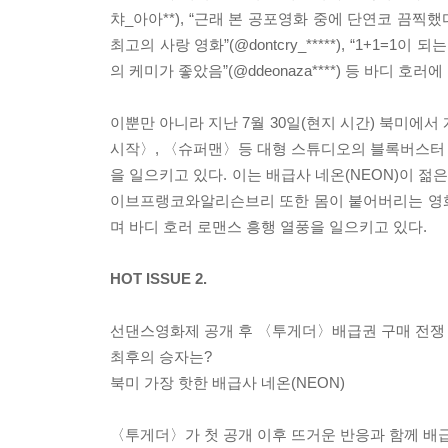
챠_아아**), “근래 본 공포영화 중에 단연코 끔찍했
최고의 사랑 영화”(@dontcry_*****), “1+
의 케미가 좋았음”(@ddeonaza****) 등 바디 
이뿐만 아니라 지난 7월 30일(현지 시간) 북미에
시작〉, 〈슈퍼맨〉등 대형 스튜디오의 블록버스터 
을 일으키고 있다. 이는 배급사 네온(NEON)이 
이브프랭코와알리슨브리 또한 몸이 붙어버리는 영화
며 바디 호러 로맨스 흥행 열풍을 일으키고 있다.
HOT ISSUE 2.
선댄스영화제 공개 후 〈투게더〉배급권 구매 전쟁 
최후의 승자는?
북미 가장 핫한 배급사 네온(NEON)
〈투게더〉가 첫 공개 이후 뜨거운 반응과 함께 배