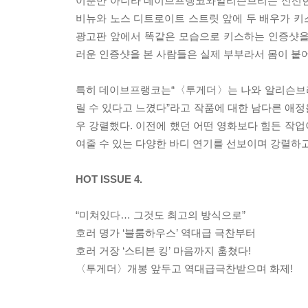
이뿐만 아니라 데이브프랭코와알리슨브리는 신선한 
비뉴와 노스 디트로이트 스트릿 앞에 두 배우가 키
광고판 앞에서 똑같은 모습으로 키스하는 인증샷을
러운 인증샷을 본 사람들은 실제 부부라서 몸이 붙어
특히 데이브프랭코는“〈투게더〉는 나와 알리슨브리가
릴 수 있다고 느꼈다”라고 작품에 대한 남다른 애
우 강렬했다. 이전에 했던 어떤 영화보다 힘든 작
여줄 수 있는 다양한 바디 연기를 선보이며 강렬하
HOT ISSUE 4.
“미쳐있다… 그것도 최고의 방식으로”
호러 명가 ‘블룸하우스’ 역대급 극찬부터
호러 거장 ‘스티븐 킹’ 마음까지 훔쳤다!
〈투게더〉개봉 앞두고 역대급극찬받으며 화제!