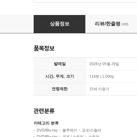
투게더 (1Disc, 풀슬립 한정판) : 블루레이
상품정보
리뷰/한줄평
(0/0)
품목정보
발매일
2026년 05월 29일
시간, 무게, 크기
118분 | 1,000g
연령제한
15세 이용가
관련분류
카테고리 분류
DVD/Blu-ray
블루레이
공포/스릴러
DVD/Blu-ray
공포 / 스릴러
스릴러