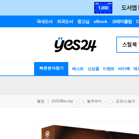
국내도서
외국도서
중고샵
eBook
크레마클럽
C
빠른분야찾기
베스트
신상품
이벤트
바이백
매
웰컴
DVD/Blu-ray
블루레이
공포/스릴러