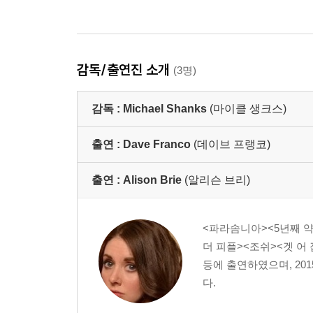
감독/출연진 소개
(3명)
감독 :
Michael Shanks
(마이클 생크스)
출연 :
Dave Franco
(데이브 프랭코)
출연 :
Alison Brie
(알리슨 브리)
<파라솜니아><5년째 약
더 피플><조쉬><겟 어
등에 출연하였으며, 20
다.