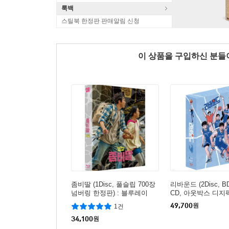
룩백
스틸북 한정판 판매알림 신청
이 상품을 구입하신 분
좀비딸 (1Disc, 풀슬립 700장
리바운드 (2Disc, B
넘버링 한정판) : 블루레이
CD, 아웃박스 디지팩
한정판) : 블루레이
49,700
원
1건
34,100
원