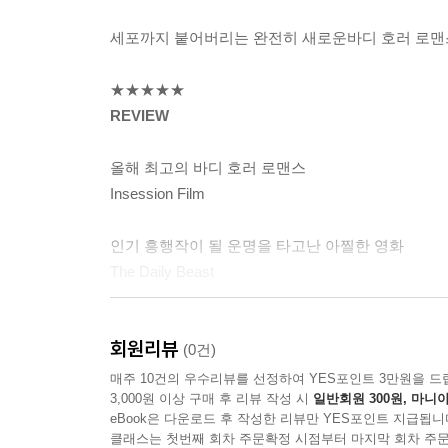
세포까지 붙어버리는 완전히 새로운바디 호러 로맨
NEON
★★★★★
REVIEW
올해 최고의 바디 호러 로맨스
Insession Film
인기 흥행작이 될 운명을 타고난 아찔한 영화
The Daily Beast
놀라운 데뷔작, 환상적인 배우
회원리뷰
HeyUGuys
(0건)
매주 10건의 우수리뷰를 선정하여 YES포인트 3만원을 드
3,000원 이상 구매 후 리뷰 작성 시
일반회원 300원, 마니아
eBook은 다운로드 후 작성한 리뷰만 YES포인트 지급됩니
완전히 제정신이 아닌 바디 호러 로맨스
클래스는 첫번째 회차 주문확정 시점부터 마지막 회차 주문