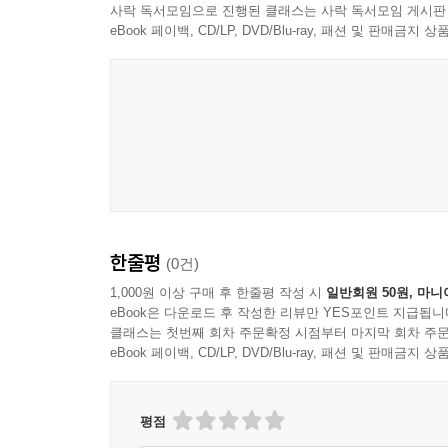
Variety
사락 독서모임으로 진행된 클래스는 사락 독서모임 게시판
eBook 페이백, CD/LP, DVD/Blu-ray, 패션 및 판매금
데이브프랭코와알리슨브리 부부의 소름 돋고 유쾌
Deadline Hollywood Daily
뒤틀린 유머를즐기는 커플들에게 딱 맞는 데이트 
Screen International
솔로로 지내야 할 설득력 있는 주장을 펼치는 영화
The Guardian
한줄평
(0건)
기괴한 신체 변형이 난무하는 바디 호러
1,000원 이상 구매 후 한줄평 작성 시
일반회원 50원, 마니
eBook은 다운로드 후 작성한 리뷰만 YES포인트 지급됩니
Daily Dead
클래스는 첫번째 회차 주문확정 시점부터 마지막 회차 주문
eBook 페이백, CD/LP, DVD/Blu-ray, 패션 및 판매금
뼈에 사무칠 정도로 강렬하다
TheWrap
평점
악마같이 장난기 넘치는 연출