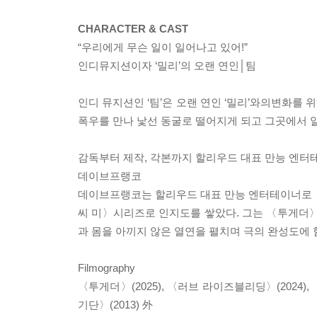
CHARACTER & CAST
“우리에게 무슨 일이 일어나고 있어!”
인디뮤지션이자 ‘밀리’의 오랜 연인│팀
인디 뮤지션인 ‘팀’은 오랜 연인 ‘밀리’와의변화를 위
폭우를 만나 낯선 동굴로 떨어지게 되고 그곳에서 알 
감독부터 제작, 각본까지 할리우드 대표 만능 엔터
데이브프랭코
데이브프랭코는 할리우드 대표 만능 엔터테이너로〈
씨 미〉시리즈로 인지도를 쌓았다. 그는 〈투게더〉
과 몸을 아끼지 않은 열연을 펼치며 극의 완성도에
Filmography
〈투게더〉(2025), 〈러브 라이즈블리딩〉(2024), 〈
기단〉(2013) 外