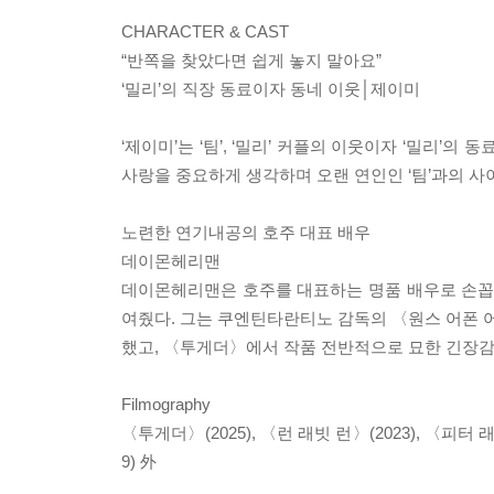
CHARACTER & CAST
“반쪽을 찾았다면 쉽게 놓지 말아요”
‘밀리’의 직장 동료이자 동네 이웃│제이미
‘제이미’는 ‘팀’, ‘밀리’ 커플의 이웃이자 ‘밀리’의
사랑을 중요하게 생각하며 오랜 연인인 ‘팀’과의 사
노련한 연기내공의 호주 대표 배우
데이몬헤리맨
데이몬헤리맨은 호주를 대표하는 명품 배우로 손꼽히
여줬다. 그는 쿠엔틴타란티노 감독의 〈원스 어폰 어
했고, 〈투게더〉에서 작품 전반적으로 묘한 긴장감
Filmography
〈투게더〉(2025), 〈런 래빗 런〉(2023), 〈피터 
9) 外