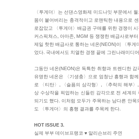
〈투게더〉는 선댄스영화제 미드나잇 부문에서 월드
몸이 붙어버리는 충격적이고 로맨틱한 내용으로 센
로잡았고 〈투게더〉배급권 구매를 위한 경쟁이 시작됐다
커스픽쳐스, 아마존, MGM 등 쟁쟁한 배급사로부
제일 핫한 배급사로 통하는 네온(NEON)이 〈투게
었다. 국내에서도 치열한 경쟁 끝에 그린나래미디
그동안 네온(NEON)은 독특한 취향과 트렌디한 
유명한 네온은 〈기생충〉으로 엄청난 흥행과 함께
로 〈티탄〉, 〈슬픔의 삼각형〉, 〈추락의 해부〉
상 수상작을 픽업하는 신들린 감각으로 전 세계의
되기도 했다. 이처럼 모두가 주목하는 남다른 안목
도 〈투게더〉의 흥행 결과를 주목케 한다.
HOT ISSUE 3.
실제 부부 데이브프랭코 ♥ 알리슨브리 주연