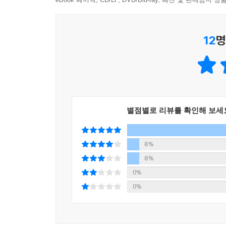
글루텐 프리 vs 글루텐 블렌딩
테스팅 노트부터 쌀반죽 설계법, 활용메뉴까지
12
명
반죽을 설계하듯 책의 구성 또한 치밀한다. 우
〈쌀가루로 빵을 만드는 키워드 10〉을 차분히 
어떻게 빵이 되는가?〉라는 테스팅 노트로 소개한다.
결과를 따라가며 독자들은 자연스럽게 책의 구조인 
별점별로 리뷰를 확인해 보세
쌀제빵에 대한 기본적인 이해가 마무리되면 글루
소개된다. 이를 활용한 쌀제빵 브런치 메뉴도 빼놓을
8%
8%
0%
0%