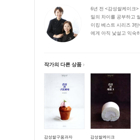
6년 전 <감성쌀케이크>
밀의 차이를 공부하고 
이킹 베스트 시리즈 3탄
에게 아직 낯설고 익숙하
작가의 다른 상품
감성쌀구움과자
감성쌀케이크