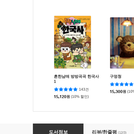
흔한남매 방방곡곡 한국사
구멍청
1
143건
15,300
원
(10
15,120
원
(10% 할인)
감성쌀브레드
도서정보
리뷰/한줄평
(12/3)