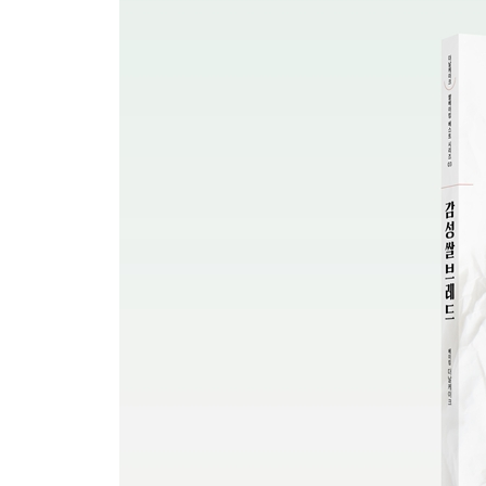
단호박 쌀식빵
현미말차마블 쌀식빵
초코무화과마블 쌀식빵
컬러풀 플레인 쌀식빵
홍국고구마&스위트단호박 미니 쌀식빵
흑미롤치즈 쌀식빵
〉〉 RICE FOCACCIA
올리브 쌀포카치아
토마토모짜렐라 쌀포카치아
머쉬룸샬롯 쌀포카치아
그린빈연근 쌀포카치아
〉〉 RICE BAGUETTE
홍국크림치즈 쌀바게트
먹물롤치즈 쌀바게트
핫포테이토 쌀바게트