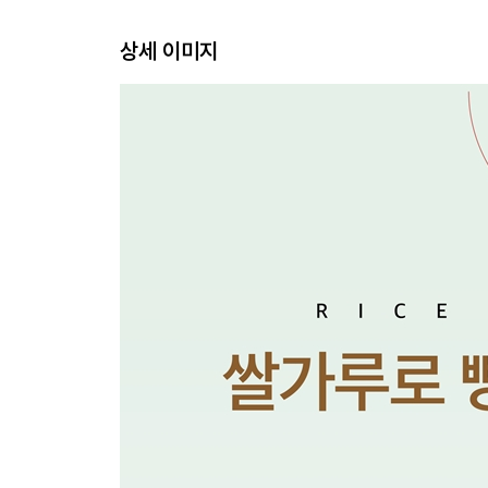
상세 이미지
TESTING NOTE
쌀가루는 어떻게 빵이 되는가?
01 쌀가루 100%로도 제빵이 가능할까?
02 글루텐 없이는 쌀가루로 빵을 구울 수 없을까?
03 안정적인 활성글루텐의 비율은 몇 %일까?
04 글루텐 프리 vs 글루텐 블렌딩 결과물의 차이는?
05 발효가 잘 된 쌀반죽은 어떤 상태일까?
06 반죽 완성 온도가 결과물에 영향을 줄까?
07 오븐 온도는 어떤 차이를 가져올까?
08 쌀가루 종류에 따라 결과물도 달라질까?
CHAPTER 1
글루텐이 없는 제빵법
〉〉 RICE BREAD
미니 풀먼 쌀식빵