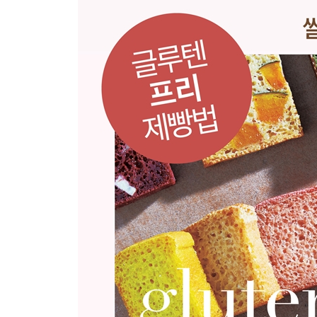
〉〉 RICE CIABATTA
플레인 쌀치아바타
고사리고다치즈 쌀치아바타
시래기감자 쌀치아바타
〉〉 RICE BAGEL
말차모찌 쌀베이글
미나리 쌀베이글
핑크 쌀베이글
미니 세사미 쌀베이글
〉〉 RICE CAMPAGNE
곡물견과 쌀깜파뉴
명란호밀 쌀깜파뉴
오트밀새우 쌀깜파뉴
쑥견과 쌀깜파뉴
CHAPTER 3