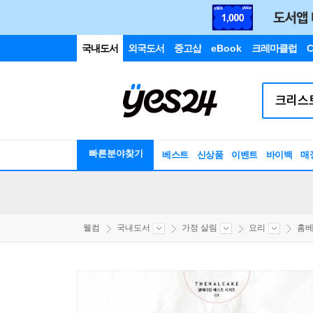
국내도서
외국도서
중고샵
eBook
크레마클럽
C
빠른분야찾기
베스트
신상품
이벤트
바이백
매
웰컴
국내도서
가정 살림
요리
홈베