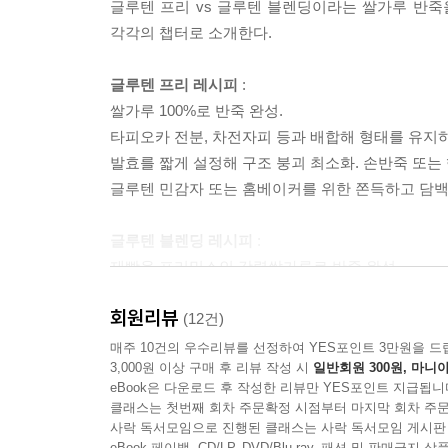
글루텐 프리 vs 글루텐 블렌딩이라는 쌀가루 반죽
각각의 챕터로 소개한다.
글루텐 프리 레시피
:
쌀가루 100%로 반죽 완성.
타피오카 전분, 차전자피 등과 배합해 형태를 유지하
발효를 짧게 설정해 구조 붕괴 최소화. 손반죽 또는
글루텐 민감자 또는 홈베이커를 위한 쫀득하고 담백
글루텐 블렌딩 레시피
:
제빵용 프리믹스인 강력쌀가루로 반죽 완성.
활성글루텐이 블렌딩되어 구조 안정성과 기포 유지력
회원리뷰
쌀의 소화·흡수 특성은 그대로 유지하면서 부드럽고
(12건)
식사빵에 적합, 카페 및 매장용 메뉴로 추천 가능한
매주 10건의 우수리뷰를 선정하여 YES포인트 3만원을 드
3,000원 이상 구매 후 리뷰 작성 시
일반회원 300원, 마니아
eBook은 다운로드 후 작성한 리뷰만 YES포인트 지급됩니
같은 쌀가루지만 반죽 구조에 따라 식감과 결과의 
클래스는 첫번째 회차 주문확정 시점부터 마지막 회차 주문
쌀가루를 즐기는 두 배의 즐거움을 선사하리라 믿는
사락 독서모임으로 진행된 클래스는 사락 독서모임 게시판
eBook 페이백, CD/LP, DVD/Blu-ray, 패션 및 판매금