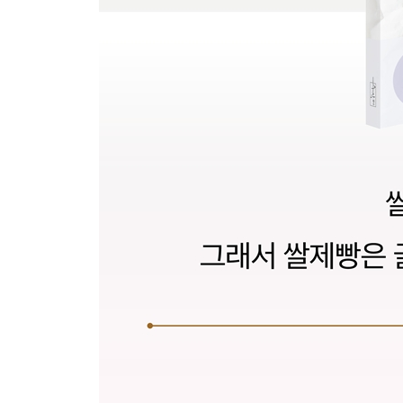
CHAPTER 2
강력쌀가루를 활용한 제빵법
〉〉 RICE BREAD × SWEET RICE BUN
탕종우유 쌀식빵
저당 쌀식빵
쌀시나몬롤
바질더블치즈 쌀식빵
트위스트 베리믹스 쌀식빵
큐브커스터드 초코쌀식빵
프로틴현미 모닝빵
깻잎치즈 낙엽 브레드
투톤데니쉬 쌀식빵
바질&초코&크림 트리플 트위스트
쌀피타브레드