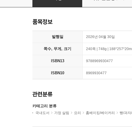
품목정보
발행일
2026년 04월 30일
쪽수, 무게, 크기
240쪽 | 748g | 188*257*20
ISBN13
9788969930477
ISBN10
8969930477
관련분류
카테고리 분류
국내도서
가정 살림
요리
홈베이킹/베이커리
빵/과자