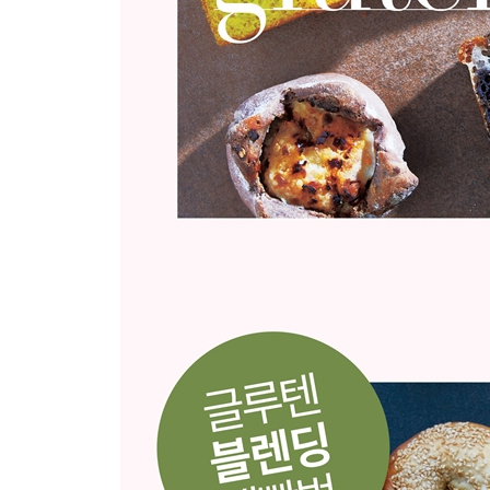
응용편
크로크무슈 by 저당 쌀식빵
단호박수프와 스틱형 크루통 by 현미말차마블 쌀
컬러풀 러스크 by 컬러풀 플레인 쌀식빵
오렌지크림치즈 샌드 by 미니 세사미 쌀베이글
미나리양배추라페 베이글 by 미나리 쌀베이글
복숭아크림샌드 by 핑크 쌀베이글
콘치즈마요 by 먹물롤치즈 쌀바게트
치킨버거 by 프로틴현미 모닝빵
잠봉&올리브 샌드위치 by 플레인 쌀치아바타
라자냐 by 바질더블치즈 쌀식빵
햄치즈샌드위치 by 올리브 쌀포카치아
프렌치토스트 by 미니 풀먼 쌀식빵