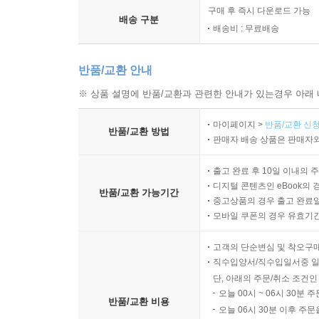
구매 후 즉시 다운로드 가능
배송 구분
배송비 : 무료배송
반품/교환 안내
※ 상품 설명에 반품/교환과 관련한 안내가 있는경우 아래 
마이페이지 >
반품/교환 신청
반품/교환 방법
판매자 배송 상품은 판매자와
출고 완료 후 10일 이내의 
디지털 콘텐츠인 eBook의 
반품/교환 가능기간
중고상품의 경우 출고 완료일
모바일 쿠폰의 경우 유효기간(
고객의 단순변심 및 착오구
직수입양서/직수입일서중 일
단, 아래의 주문/취소 조건인
오늘 00시 ~ 06시 30분 
반품/교환 비용
오늘 06시 30분 이후 주문