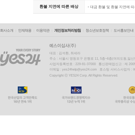
환불 지연에 따른 배상
대금 환불 및 환불 지연에 
회사소개
인재채용
이용약관
개인정보처리방침
청소년보호정책
도서홍보안내
대표 : 김석환, 최세라
주소 : 서울시 영등포구 은행로 11, 5층~6층(여의도동,일신
사업자등록번호 : 229-81-37000 통신판매업신고 : 제 200
이메일 : yes24help@yes24.com 호스팅 서비스사업자 :
Copyright ⓒ YES24 Corp. All Rights Reserved.