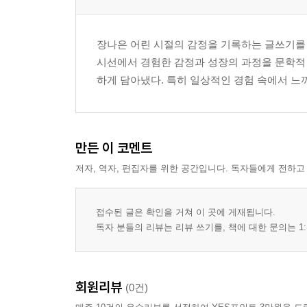
4장 나의 진짜 마음은 뭘까
장나은 어린 시절의 감정을 기록하는 글쓰기를 
좋아하는 것과 싫어하는 것
시선에서 경험한 감정과 성장의 과정을 문학적 
용기 내어 말하고 싶을 때
하게 담아냈다. 특히 일상적인 경험 속에서 느끼
나를 지키는 법
5장 흔들려도 괜찮아
실수해도 다시 시작해
만든 이 코멘트
나를 믿는 연습
저자, 역자, 편집자를 위한 공간입니다. 독자들에게 전하고
조금씩 자라는 나
6장 남기고 싶었던 이유
접수된 글은 확인을 거쳐 이 곳에 게재됩니다.
시간이 지나도 변치 않는 것
독자 분들의 리뷰는 리뷰 쓰기를, 책에 대한 문의는 1:
지금의 내가 그때에게
어린 나에게 보내는 편지
회원리뷰
(0건)
에필로그