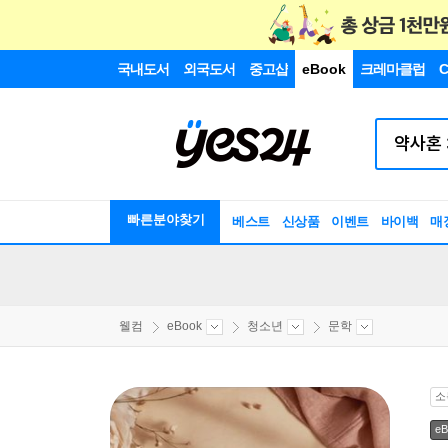
국내도서
외국도서
중고샵
eBook
크레마클럽
C
빠른분야찾기
베스트
신상품
이벤트
바이백
매
웰컴
eBook
청소년
문학
소
eB