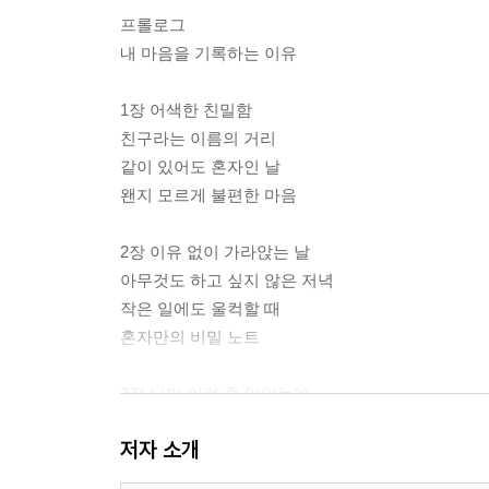
프롤로그
내 마음을 기록하는 이유
1장 어색한 친밀함
친구라는 이름의 거리
같이 있어도 혼자인 날
왠지 모르게 불편한 마음
2장 이유 없이 가라앉는 날
아무것도 하고 싶지 않은 저녁
작은 일에도 울컥할 때
혼자만의 비밀 노트
3장 나만 이런 줄 알았는데
어른들은 모르는 이야기
저자 소개
조용한 나의 관찰 일기
마음속 작은 목소리