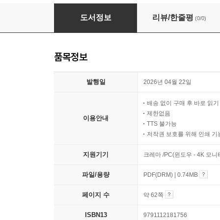
열 두살의 마음 기록
도서정보
리뷰/한줄평
(0/0)
품목정보
발행일
2026년 04월 22일
배송 없이 구매 후 바로 읽
제한없음
이용안내
TTS 불가능
저작권 보호를 위해 인쇄 기
지원기기
크레마 /PC(윈도우 - 4K 모
파일/용량
PDF(DRM) | 0.74MB
페이지 수
약 62쪽
ISBN13
9791112181756