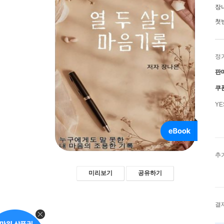
장
첫
정
판
쿠
Y
추
미리보기
공유하기
결