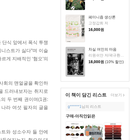
페미니즘 생산론
고정갑희 저
16,000
원
 단식 앞에서 폭식 투쟁
차실 여인의 마음
미니스트가 싫다”며 이슬
리원쉬안 저/곽규환 역
빠르게 지배적인 ‘혐오’의
18,000
원
(10% 할인)
 사회의 맨얼굴을 확인하
굴을 드러내보자는 취지로
이 책이 담긴
리스트
더보기
의 두 번째 권이며(1권:
g******1
님의 리스트
, 나라 여섯 필자의 글을
구매-아직안읽은
스트와 성소수자 들 안에
만들어지는지, 혐오의 대