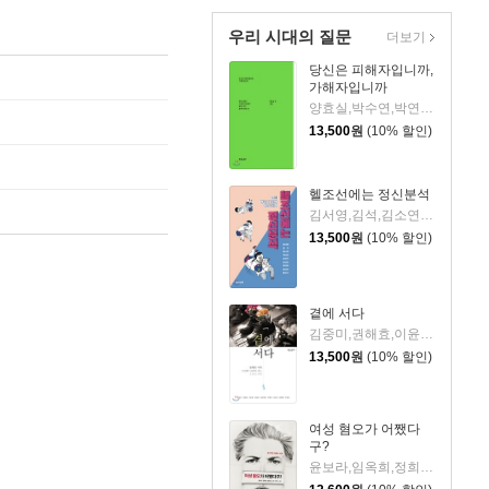
우리 시대의 질문
더보기
당신은 피해자입니까,
가해자입니까
양효실,박수연,박연아,이나라,이미래,이연숙,이진실,이춘식,허성원 공저
13,500
원
(10% 할인)
헬조선에는 정신분석
김서영,김석,김소연,백상현,이만우,이성민,정경훈,정지은,홍준기 공저
13,500
원
(10% 할인)
곁에 서다
김중미,권해효,이윤엽,김일란,공유정옥,권영국,임보라,윤영배,박희정 공저
13,500
원
(10% 할인)
여성 혐오가 어쨌다
구?
윤보라,임옥희,정희진,시우,루인,나라 공저