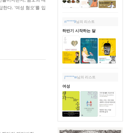
다. ‘여성 혐오’를 입
n*****9
님의 리스트
하반기 시작하는 달
j******w
님의 리스트
여성