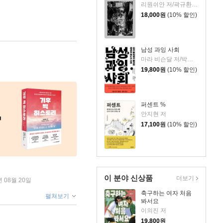
리원쉬안 저/곽규환 역
18,000
원
(10% 할인)
남성 과잉 사회
마라 비슨달 저/박우정 역
19,800
원
(10% 할인)
퍼센트 %
안지현 저
17,100
원
(10% 할인)
이 분야 신상품
더보기
년 08월 20일
축구하는 여자 처음
펼쳐보기
봐서요
이의진 저
19,800
원