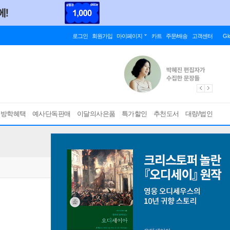
로그인
회원가입
마이페이지
카트
주문/배송
고객센터
Gl
름방학혜택
예사단독판매
이달의사은품
특가할인
추천도서
대량/법인