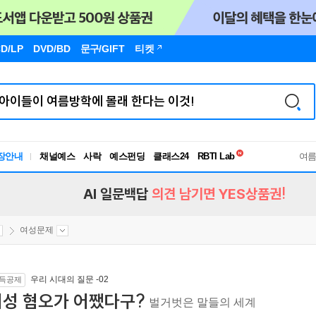
D/LP
DVD/BD
문구
/GIFT
티켓
독서유형검사
RBTI Lab
장안내
채널예스
사락
예스펀딩
클래스24
독서유형검사
여
AI 일문백답
의견 남기면 YES상품권!
여성문제
우리 시대의 질문 -02
득공제
여성 혐오가 어쨌다구?
벌거벗은 말들의 세계