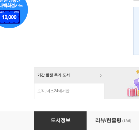
기간 한정 특가 도서
오직, 예스24에서만
여성 혐오가 어쨌다구?
도서정보
리뷰/한줄평
(12/6)