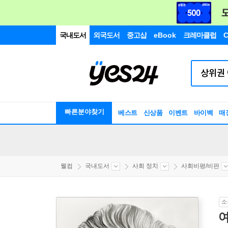
국내도서
외국도서
중고샵
eBook
크레마클럽
C
빠른분야찾기
베스트
신상품
이벤트
바이백
매
웰컴
국내도서
사회 정치
사회비평/비판
소