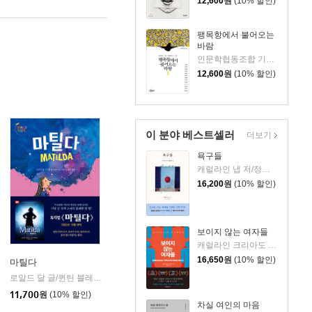
12,600
원
(10% 할인)
팽목항에서 불어오는
바람
인문학협동조합 기획/노명우, 권명아, 이광호, 이현정, 진태원, 김동춘, 천정환, 강부원, 권창규 등저
12,600
원
(10% 할인)
이 분야 베스트셀러
더보기
욕구들
캐럴라인 냅 저/정지인 역
16,200
원
(10% 할인)
보이지 않는 여자들
캐럴라인 크리아도 페레스 저/황가한 역
16,650
원
(10% 할인)
마틸다
로알드 달 글/퀸틴 블레이크 그림/김난령 역
시공주니어
|
11,700
원
(10% 할인)
차실 여인의 마음