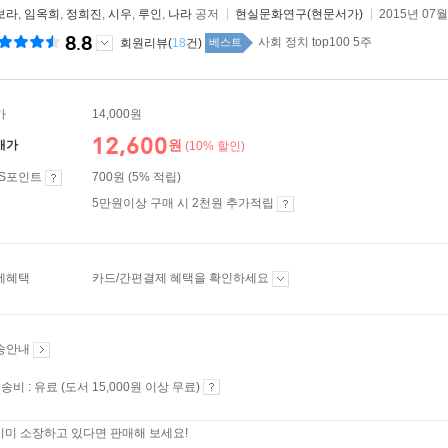
보라
,
임옥희
,
정희진
,
시우
,
루인
,
나라
공저
현실문화연구(현문서가)
2015년 07월
8.8
사회 정치 top100 5주
회원리뷰(
18
건)
베스트
가
14,000원
12,600
원
매가
(10% 할인)
ES포인트
700원 (5% 적립)
5만원이상 구매 시 2천원 추가적립
제혜택
카드/간편결제 혜택을 확인하세요
송안내
송비 : 유료 (도서 15,000원 이상 무료)
이미 소장하고 있다면 판매해 보세요!