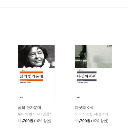
삶의 한가운데
다섯째 아이
민음사
루이제 린저 저
민음사
도리스 레싱 저/정덕애 역
민음사
|
|
|
11,700
원
(10% 할인)
11,700
원
(10% 할인)