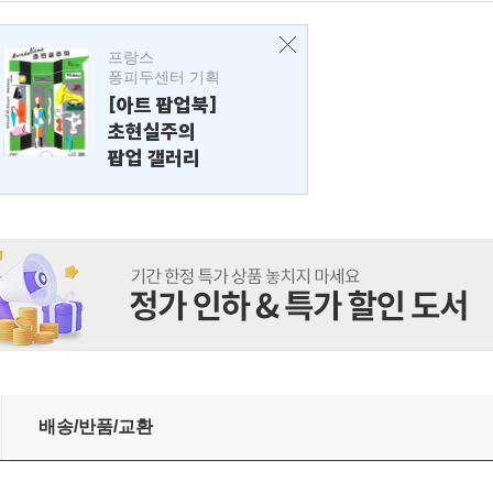
프랑스
퐁피두센터 기획
[아트 팝업북]
초현실주의
팝업 갤러리
배송/반품/교환