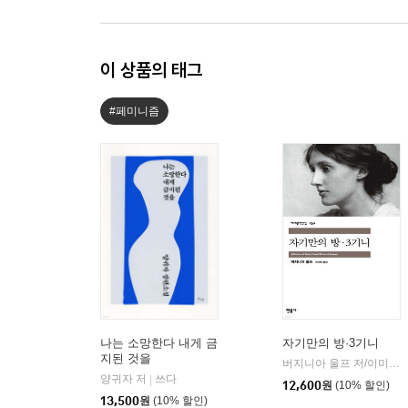
이 상품의 태그
#페미니즘
나는 소망한다 내게 금
자기만의 방·3기니
지된 것을
버지니아 울프 저/이미애 역
양귀자 저
쓰다
|
12,600
원
(10% 할인)
13,500
원
(10% 할인)