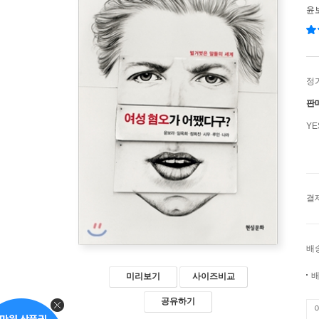
윤
정
판
Y
결
배
배
미리보기
사이즈비교
공유하기