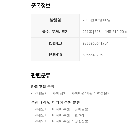
품목정보
발행일
2015년 07월 06일
쪽수, 무게, 크기
256쪽 | 358g | 145*210*20
ISBN13
9788965641704
ISBN10
8965641705
관련분류
카테고리 분류
국내도서
사회 정치
사회비평/비판
여성문제
수상내역 및 미디어 추천 분류
국내도서
미디어 추천
동아일보
국내도서
미디어 추천
한겨레
국내도서
미디어 추천
경향신문