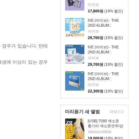
REVIVE+ [MINI MINI
아이브
ver.][한정반]
17,800
원
(19% 할인)
IVE (아이브) - THE
2ND ALBUM :
REVIVE+ [PETIT-IVE
아이브
ver.][한정반]
29,700
원
(19% 할인)
 경우가 있습니다. 턴테
IVE (아이브) - THE
2ND ALBUM :
REVIVE+ [MD ver.]
아이브
 재생에 이상이 있는 경우
[한정반]
29,700
원
(19% 할인)
IVE (아이브) - THE
2ND ALBUM :
REVIVE+
아이브
[SPOILERS ver.]
22,300
원
(19% 할인)
미리듣기 새 앨범
더보기
[USB] 7080 색소폰
통기타 색소폰연주/강
승용
Various Artists
18,000
원
(18% 할인)