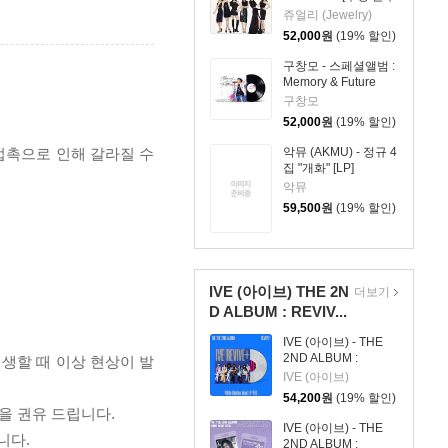
컬러 LP]
쥬얼리 (Jewelry)
52,000
원
(19% 할인)
구창모 - 스페셜앨범 :
Memory & Future
[LP]
구창모
52,000
원
(19% 할인)
 접촉으로 인해 갈라질 수
악뮤 (AKMU) - 정규 4
집 "개화" [LP]
악뮤
59,500
원
(19% 할인)
IVE (아이브) THE 2N
더보기
D ALBUM : REVIV...
IVE (아이브) - THE
2ND ALBUM :
재생할 때 이상 현상이 발
REVIVE+ [화이트 마
IVE (아이브)
블 컬러 LP]
54,200
원
(19% 할인)
을 권유 드립니다.
IVE (아이브) - THE
니다.
2ND ALBUM :