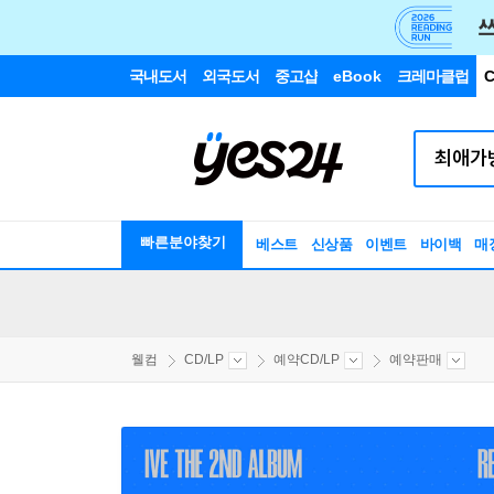
국내도서
외국도서
중고샵
eBook
크레마클럽
C
빠른분야찾기
베스트
신상품
이벤트
바이백
매
웰컴
CD/LP
예약CD/LP
예약판매