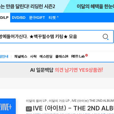
D/LP
DVD/BD
문구
/GIFT
티켓
독서유형검사
RBTI Lab
장안내
채널예스
사락
예스펀딩
클래스24
독서유형검사
AI 일문백답
의견 남기면 YES상품권!
이달의 컬러 LP
,
이달의 가요 LP
,
IVE (아이브) THE 2ND ALBUM 
IVE (아이브) - THE 2ND AL
LP