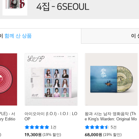
들이
함께 산 상품
이
E) - 서
아이오아이 (I.O.I) - I.O.I : LO
왕과 사는 남자 영화음악 (Th
y Editio
OP
e King's Warden: Original Mo
LP]
tion Picture Soundtrack Musi
1건
5건
c By 달파란) [픽쳐디스크 L
)
19,300
원
(19% 할인)
P]
68,000
원
(19% 할인)