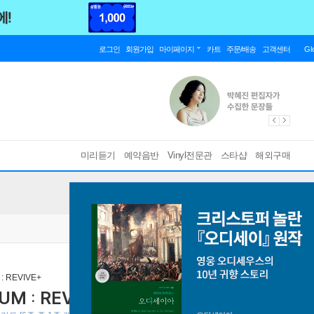
로그인
회원가입
마이페이지
카트
주문/배송
고객센터
Gl
미리듣기
예약음반
Vinyl전문관
스타샵
해외구매
: REVIVE+
BUM : REVIVE+ [화이트 마블 컬러 LP]
[ 한