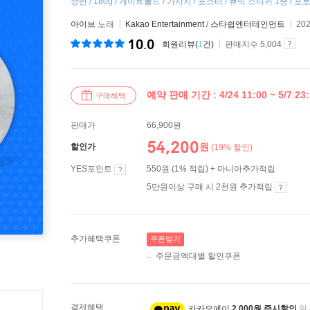
정반 / 180g / 게이트폴드 / 가사지 / 포스터 / 큐빅 스티커 1종 / 포토
아이브
노래
Kakao Entertainment
/
스타쉽엔터테인먼트
20
10.0
회원리뷰(
1
건)
판매지수 5,004
예약 판매 기간 : 4/24 11:00 ~ 5/7 23
구매혜택
판매가
66,900원
54,200
원
할인가
(19% 할인)
YES포인트
550원 (1% 적립) + 마니아추가적립
5만원이상 구매 시 2천원 추가적립
추가혜택쿠폰
쿠폰받기
주문금액대별 할인쿠폰
결제혜택
카카오페이
2,000원 즉시할인
일