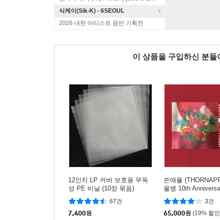
식케이(Sik-K) - 6SEOUL
2026 내한 아티스트 음반 기획전
이 상품을 구입하신 분
12인치 LP 커버 보호용 무독
쏜애플 (THORNAPPL
성 PE 비닐 (10장 묶음)
울병 10th Anniversar
n [조에트로프 컬러 
67건
3건
7,400
원
65,000
원
(19% 할인