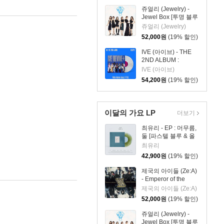
쥬얼리 (Jewelry) -
Jewel Box [투명 블루
컬러 LP]
쥬얼리 (Jewelry)
52,000
원
(19% 할인)
IVE (아이브) - THE
2ND ALBUM :
REVIVE+ [화이트 마
IVE (아이브)
블 컬러 LP]
54,200
원
(19% 할인)
이달의 가요 LP
더보기
최유리 - EP : 머무름,
둘 [파스텔 블루 & 올
리브 그린 컬러 10인
최유리
치 Vinyl]
42,900
원
(19% 할인)
제국의 아이들 (Ze:A)
- Emperor of the
Empire [립타이드 컬
제국의 아이들 (Ze:A)
러 LP]
52,000
원
(19% 할인)
쥬얼리 (Jewelry) -
Jewel Box [투명 블루