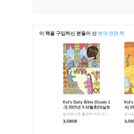
이 책을 구입하신 분들이 산
분야 연관 책
Kid's Daily Bible [Grade 1
Kid's
-3] 2025년 9-10월호(데살로
-6] 
니가전후서, 스바냐, 역대
라, 
성서유니온 출판부 저자 저
한국성서유니온
성서유
|
하)
미가, 
3,500
원
3,50