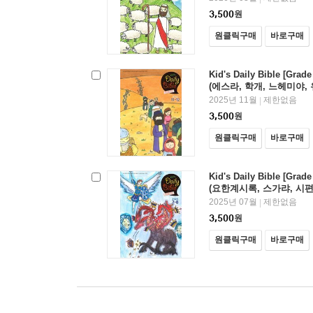
3,500
원
원클릭구매
바로구매
Kid's Daily Bible [Gra
(에스라, 학개, 느헤미야, 
150편)
2025년 11월
제한없음
|
3,500
원
원클릭구매
바로구매
Kid's Daily Bible [Gra
(요한계시록, 스가랴, 시편 1
2025년 07월
제한없음
|
3,500
원
원클릭구매
바로구매