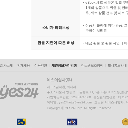
eBook 세트 상품은 일괄 
1개의 상품으로 취급 및 판매
우, 세트 상품 전부 및 세트
상품의 불량에 의한 반품, 교
소비자 피해보상
준하여 처리됨
환불 지연에 따른 배상
대금 환불 및 환불 지연에 
회사소개
인재채용
이용약관
개인정보처리방침
청소년보호정책
도서홍보안내
대표 : 김석환, 최세라
주소 : 서울시 영등포구 은행로 11, 5층~6층(여의도동,일신
사업자등록번호 : 229-81-37000 통신판매업신고 : 제 200
이메일 : yes24help@yes24.com 호스팅 서비스사업자 :
Copyright ⓒ YES24 Corp. All Rights Reserved.