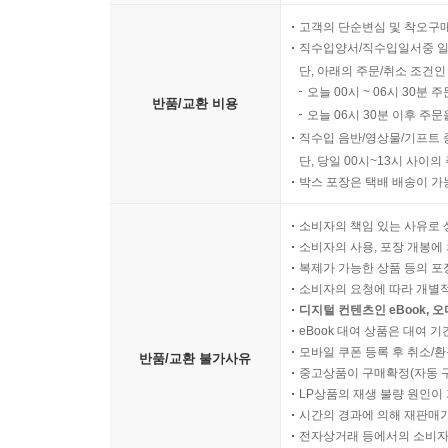
고객의 단순변심 및 착오구
직수입양서/직수입일서중 일
단, 아래의 주문/취소 조건인
오늘 00시 ~ 06시 30분 
반품/교환 비용
오늘 06시 30분 이후 주문
직수입 음반/영상물/기프트 
단, 당일 00시~13시 사이
박스 포장은 택배 배송이 가
소비자의 책임 있는 사유로 
소비자의 사용, 포장 개봉에 
복제가 가능한 상품 등의 포장을 
소비자의 요청에 따라 개별
디지털 컨텐츠인 eBook, 
eBook 대여 상품은 대여 기
모바일 쿠폰 등록 후 취소/환
반품/교환 불가사유
중고상품이 구매확정(자동 
LP상품의 재생 불량 원인이 기
시간의 경과에 의해 재판매가
전자상거래 등에서의 소비자