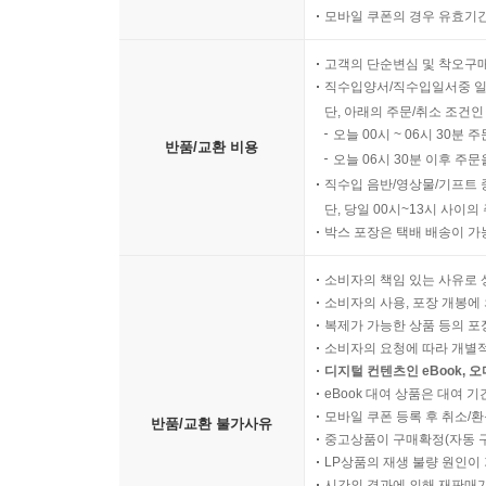
모바일 쿠폰의 경우 유효기간(
고객의 단순변심 및 착오구
직수입양서/직수입일서중 일
단, 아래의 주문/취소 조건인
오늘 00시 ~ 06시 30분 
반품/교환 비용
오늘 06시 30분 이후 주문
직수입 음반/영상물/기프트 
단, 당일 00시~13시 사이
박스 포장은 택배 배송이 가
소비자의 책임 있는 사유로 
소비자의 사용, 포장 개봉에 
복제가 가능한 상품 등의 포장을 
소비자의 요청에 따라 개별
디지털 컨텐츠인 eBook, 
eBook 대여 상품은 대여 기
모바일 쿠폰 등록 후 취소/환
반품/교환 불가사유
중고상품이 구매확정(자동 
LP상품의 재생 불량 원인이 기
시간의 경과에 의해 재판매가