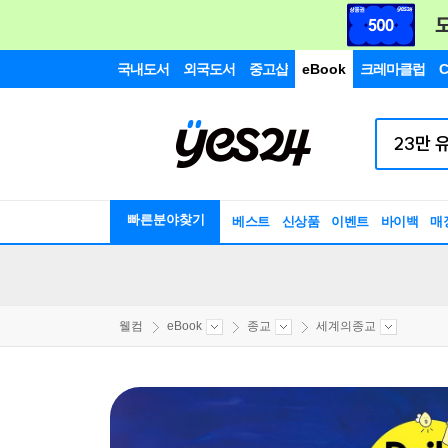
국내도서
외국도서
중고샵
eBook
크레마클럽
C
빠른분야찾기
베스트
신상품
이벤트
바이백
매
웰컴
eBook
종교
세계의종교