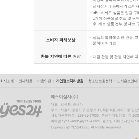
전자상거래 등에서의 소비자
eBook 세트 상품은 일괄 
1개의 상품으로 취급 및 판매
우, 세트 상품 전부 및 세트
상품의 불량에 의한 반품, 교
소비자 피해보상
준하여 처리됨
환불 지연에 따른 배상
대금 환불 및 환불 지연에 
회사소개
인재채용
이용약관
개인정보처리방침
청소년보호정책
도서홍보안내
대표 : 김석환, 최세라
주소 : 서울시 영등포구 은행로 11, 5층~6층(여의도동,일신
사업자등록번호 : 229-81-37000 통신판매업신고 : 제 200
이메일 : yes24help@yes24.com 호스팅 서비스사업자 :
Copyright ⓒ YES24 Corp. All Rights Reserved.