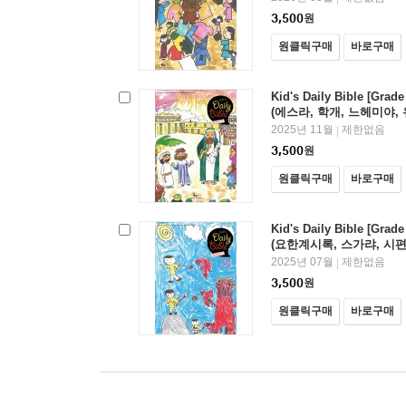
3,500
원
원클릭구매
바로구매
Kid's Daily Bible [Gra
(에스라, 학개, 느헤미야, 
150편)
2025년 11월
제한없음
|
3,500
원
원클릭구매
바로구매
Kid's Daily Bible [Gra
(요한계시록, 스가랴, 시편 1
2025년 07월
제한없음
|
3,500
원
원클릭구매
바로구매